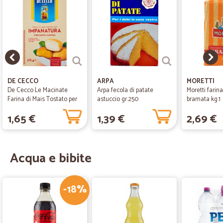
DE CECCO
ARPA
MORETTI
De Cecco Le Macinate
Arpa fecola di patate
Moretti farin
Farina di Mais Tostato per
astuccio gr.250
bramata kg.1
Impanatura 375...
1,65 €
1,39 €
2,69 €
Acqua e bibite
-18%