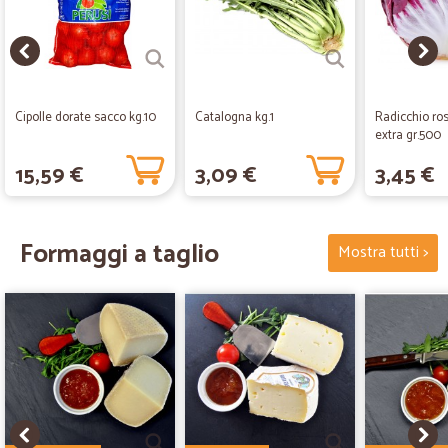
Cipolle dorate sacco kg.10
Catalogna kg.1
Radicchio ro
extra gr.500
15,59 €
3,09 €
3,45 €
Formaggi a taglio
Mostra tutti >