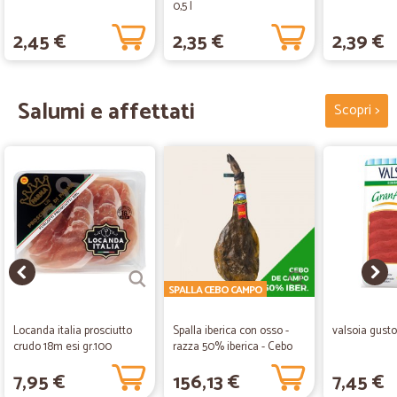
0,5 l
2,45 €
2,35 €
2,39 €
Salumi e affettati
Scopri >
SPALLA CEBO CAMPO
Locanda italia prosciutto
Spalla iberica con osso -
valsoia gusto
crudo 18m esi gr.100
razza 50% iberica - Cebo
de Campo -...
7,95 €
156,13 €
7,45 €