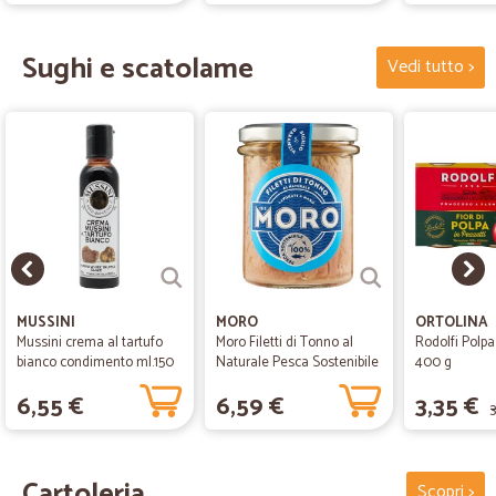
Sughi e scatolame
Vedi tutto >
MUSSINI
MORO
ORTOLINA
Mussini crema al tartufo
Moro Filetti di Tonno al
Rodolfi Polpa 
bianco condimento ml.150
Naturale Pesca Sostenibile
400 g
al 100%...
6,55 €
6,59 €
3,35 €
3
Cartoleria
Scopri >