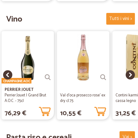
Vino
Tutti i vini >
CHAMPAGNE AOC
PERRIER JOUET
Perrier Jouet | Grand Brut
Val d'oca prosecco rose' ex
Contini karmis
A.O.C. - 75cl
dry cl.75
cassa legno
76,29 €
10,55 €
31,25 €
Pasta riso e cereali
Vai >