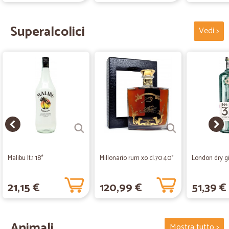
Superalcolici
Vedi >
Malibu lt.1 18*
Millonario rum xo cl.70 40°
London dry gi
21,15 €
120,99 €
51,39 €
Animali
Mostra tutto >