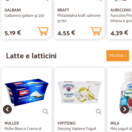
GALBANI
KRAFT
AURICCHIO
Galbanino galbani gr.230
Philadelphia kraft salmone
Auricchio Pr
gr.150
Inforna e gus
con terrina
5,19 €
4,55 €
4,39 €
Latte e latticini
Mostra >
MULLER
VIPITENO
MILA
Müller Bianco Crema di
Sterzing Vipiteno Yogurt
Mila yogurt d