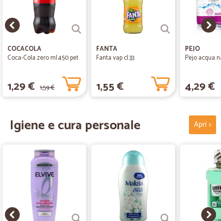
COCACOLA
FANTA
PEJO
Coca-Cola zero ml.450 pet
Fanta vap cl.33
Pejo acqua nat
1,29 €
1,55 €
4,29 €
1,59 €
Igiene e cura personale
Apri >