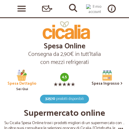
Spesa Online
Consegna da 2,90€ in tutt’Italia
con mezzi refrigerati
4,5
Spesa Dettaglio
Spesa Ingrosso
Sei Qui
32570
prodotti disponibili
Supermercato online
Su Cicalia Spesa Online trovi i prodotti migliori di un supermercato con la comodità di un e-commerce, ricevi direttamente a casa tua anche prodotti freschi.
In oltre puoi consultare le selezioni grocery di Cicalia, l’Ortofrutta, le offerte del mese e il comparto casa. Consulta tutte le categorie utilizzando il menù o semplicemente prova a cercare qualcosa!