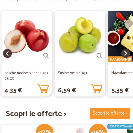
MAASDAMMER
pesche nocine bianche kg.1
Susine Amola kg.1
Maasdammer 
cal.20
4,35 €
6,59 €
5,35 €
Scopri le offerte >
Scopri le offerte >
RIBASSATO
1,49€
-12%
-15%