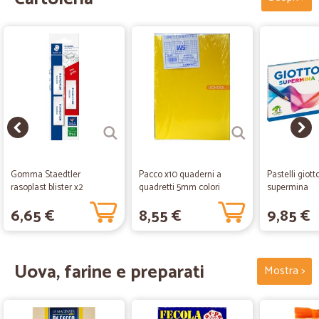
Gomma Staedtler
Pacco x10 quaderni a
Pastelli giott
rasoplast blister x2
quadretti 5mm colori
supermina
assortiti
6,65 €
8,55 €
9,85 €
Uova, farine e preparati
Mostra >