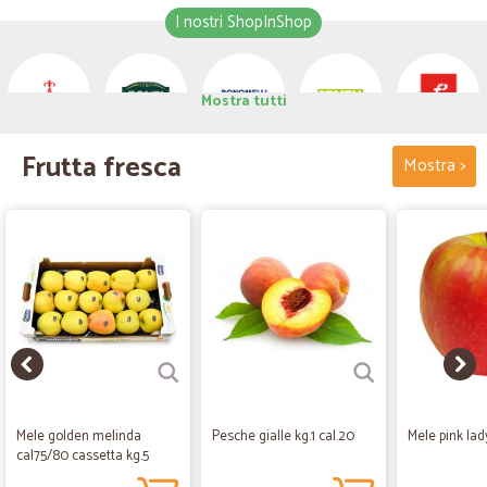
I nostri ShopInShop
Mostra tutti
Frutta fresca
AURICCHIO
PONTI
BONOMELLI
JOXTY
PASINI
Mostra >
Mele golden melinda
Pesche gialle kg.1 cal.20
Mele pink lady
cal75/80 cassetta kg.5