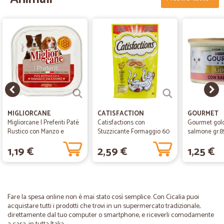
MIGLIORCANE
CATISFACTION
GOURMET
Migliorcane I Preferiti Patè
Catisfactions con
Gourmet gold 
Rustico con Manzo e
Stuzzicante Formaggio 60
salmone gr.8
Tacchino 150 g
gr.
1,19 €
2,59 €
1,25 €
Fare la spesa online non è mai stato così semplice. Con Cicalia puoi
acquistare tutti i prodotti che trovi in un supermercato tradizionale,
direttamente dal tuo computer o smartphone, e riceverli comodamente