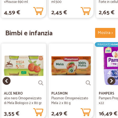
+Mousse 690 ml
ml.500
Forte in cellu
Gratis
4,59 €
2,45 €
2,65 €
Bimbi e infanzia
Mostra >
RIBASSATO
18,89€
ALCE NERO
PLASMON
PAMPERS
alce nero Omogeneizzato
Plasmon Omogeneizzato
Pampers Prog
di Mela Biologico 2 x 80 gr.
Mela 2 x 80 g
x22
3,55 €
2,49 €
16,49 €