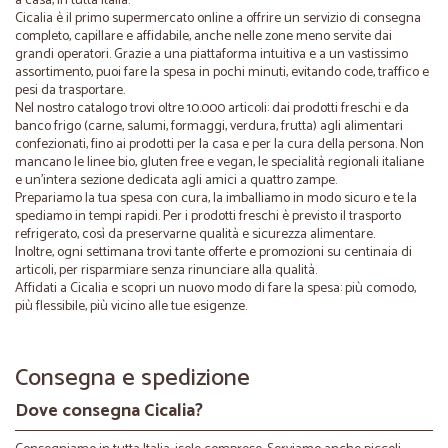
a casa, in tutta Italia.
Cicalia è il primo supermercato online a offrire un servizio di consegna
completo, capillare e affidabile, anche nelle zone meno servite dai
grandi operatori. Grazie a una piattaforma intuitiva e a un vastissimo
assortimento, puoi fare la spesa in pochi minuti, evitando code, traffico e
pesi da trasportare.
Nel nostro catalogo trovi oltre 10.000 articoli: dai prodotti freschi e da
banco frigo (carne, salumi, formaggi, verdura, frutta) agli alimentari
confezionati, fino ai prodotti per la casa e per la cura della persona. Non
mancano le linee bio, gluten free e vegan, le specialità regionali italiane
e un’intera sezione dedicata agli amici a quattro zampe.
Prepariamo la tua spesa con cura, la imballiamo in modo sicuro e te la
spediamo in tempi rapidi. Per i prodotti freschi è previsto il trasporto
refrigerato, così da preservarne qualità e sicurezza alimentare.
Inoltre, ogni settimana trovi tante offerte e promozioni su centinaia di
articoli, per risparmiare senza rinunciare alla qualità.
Affidati a Cicalia e scopri un nuovo modo di fare la spesa: più comodo,
più flessibile, più vicino alle tue esigenze.
Consegna e spedizione
Dove consegna Cicalia?