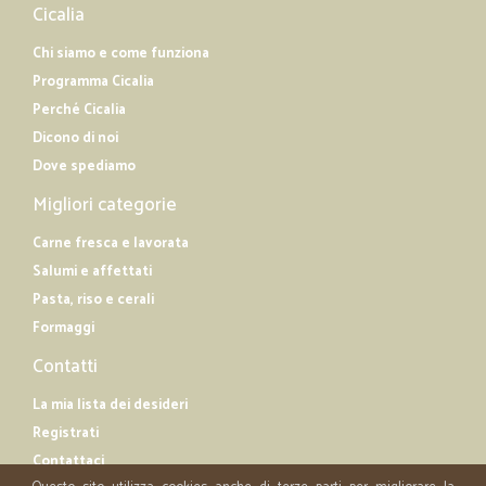
Cicalia
Chi siamo e come funziona
Programma Cicalia
Perché Cicalia
Dicono di noi
Dove spediamo
Migliori categorie
Carne fresca e lavorata
Salumi e affettati
Pasta, riso e cerali
Formaggi
Contatti
La mia lista dei desideri
Registrati
Contattaci