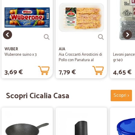
WUBER
AIA
Wuberone suino x 3
Aia Croccanti Arrosticini di
Levoni pancet
Pollo con Panatura al
gr.140
Rosmarino...
3,69 €
7,79 €
4,65 €
Scopri Cicalia Casa
Scopri >