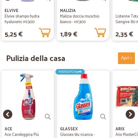
ELVIVE
MALIZIA
Elvive shampo hydra
Malizia doccia muschio
Listerine Tot
hyaluronic ml.300
bianco - ml.300
Gengive 80 
5,25 €
1,89 €
2,35 €
Pulizia della casa
Apri >
RIBASSATO
2,49€
ACE
GLASSEX
ARIX
Ace Candeggina Più
Glassex blu ricarica -
Arix MasterC