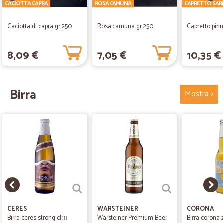
CACIOTTA CAPRA
ROSA CAMUNA
CAPRETTO SA
Caciotta di capra gr.250
Rosa camuna gr.250
Capretto pinn
8,09 €
7,05 €
10,35 €
Birra
Mostra >
CERES
WARSTEINER
CORONA
Birra ceres strong cl.33
Warsteiner Premium Beer
Birra corona z