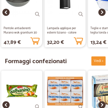
Pentole antiaderenti:
Lampada applique per
Teglie e sta
Murano wok granitium 30
esterni tiziano - colore
teglia tonda 
cm
grigio - 2xgu10...
coperchio...
47,89 €
32,20 €
13,24 €
Formaggi confezionati
Vedi >