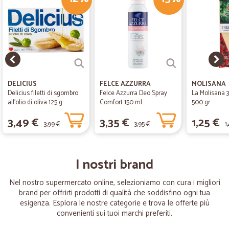
DELICIUS
FELCE AZZURRA
MOLISANA
Delicius filetti di sgombro
Felce Azzurra Deo Spray
La Molisana 3
all'olio di oliva 125 g
Comfort 150 ml.
500 gr.
3,49 €
3,35 €
1,25 €
3,99 €
3,95 €
1
I nostri brand
Nel nostro supermercato online, selezioniamo con cura i migliori
brand per offrirti prodotti di qualità che soddisfino ogni tua
esigenza. Esplora le nostre categorie e trova le offerte più
convenienti sui tuoi marchi preferiti.