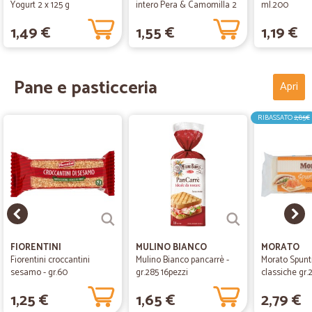
Yogurt 2 x 125 g
intero Pera & Camomilla 2
ml.200
x 125 g
1,49 €
1,55 €
1,19 €
Pane e pasticceria
Apri
RIBASSATO
2,85€
FIORENTINI
MULINO BIANCO
MORATO
Fiorentini croccantini
Mulino Bianco pancarrè -
Morato Spunt
sesamo - gr.60
gr.285 16pezzi
classiche gr.
1,25 €
1,65 €
2,79 €