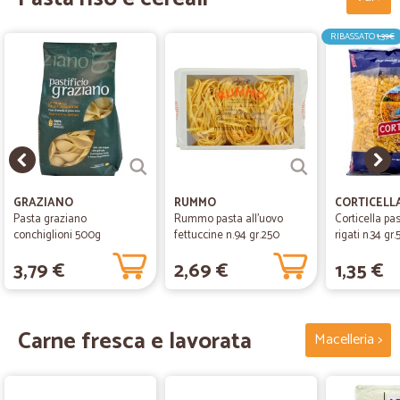
RIBASSATO
1,39€
GRAZIANO
RUMMO
CORTICELL
Pasta graziano
Rummo pasta all'uovo
Corticella pas
conchiglioni 500g
fettuccine n.94 gr.250
rigati n.34 gr
3,79 €
2,69 €
1,35 €
Carne fresca e lavorata
Macelleria >