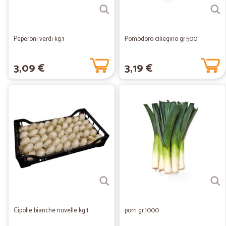
Peperoni verdi kg.1
Pomodoro ciliegino gr.500
3,09 €
3,19 €
Cipolle bianche novelle kg.1
porri gr.1000