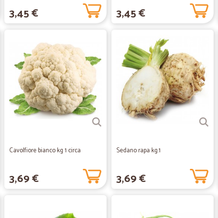
3,45 €
3,45 €
Cavolfiore bianco kg 1 circa
Sedano rapa kg.1
3,69 €
3,69 €