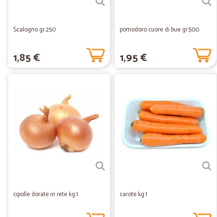
Scalogno gr.250
pomodoro cuore di bue gr.500
1,85 €
1,95 €
cipolle dorate in rete kg.1
carote kg.1