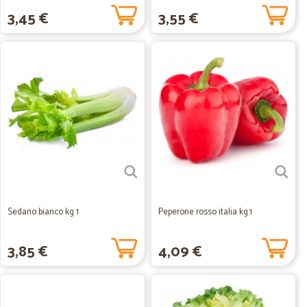
3,45 €
3,55 €
Sedano bianco kg 1
Peperone rosso italia kg.1
3,85 €
4,09 €