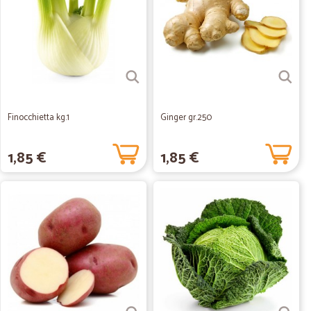
Finocchietta kg.1
Ginger gr.250
1,85 €
1,85 €