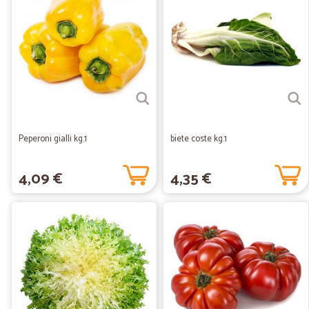
Peperoni gialli kg.1
biete coste kg.1
4,09 €
4,35 €