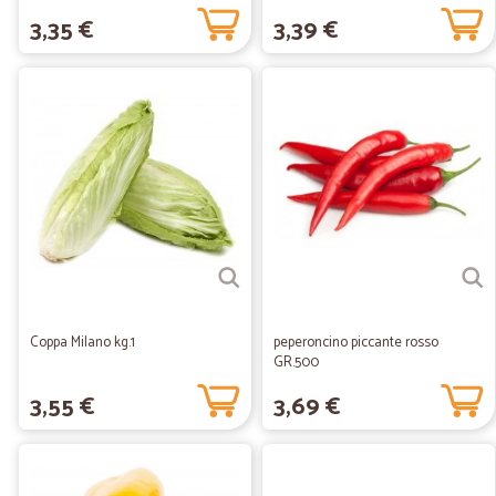
3,35 €
3,39 €
Coppa Milano kg.1
peperoncino piccante rosso
GR.500
3,55 €
3,69 €