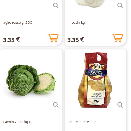
aglio rosso gr.200
finocchi kg.1
3,35 €
3,35 €
cavolo verza kg.1,5
patate in rete kg.2