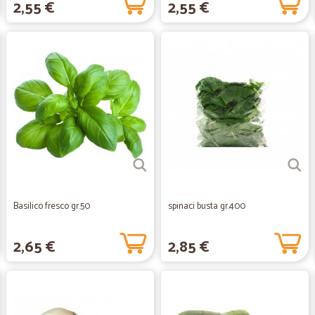
2,55 €
2,55 €
Basilico fresco gr.50
spinaci busta gr.400
2,65 €
2,85 €