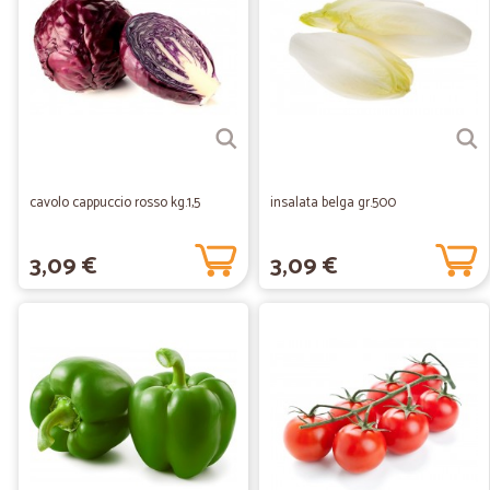
cavolo cappuccio rosso kg.1,5
insalata belga gr.500
3,09 €
3,09 €