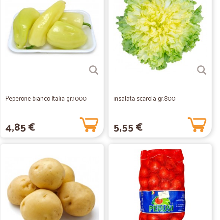
Peperone bianco Italia gr.1000
insalata scarola gr.800
4,85 €
5,55 €