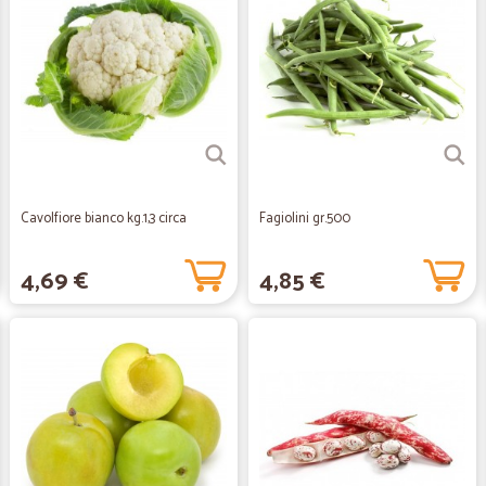
Cavolfiore bianco kg.1,3 circa
Fagiolini gr.500
4,69 €
4,85 €