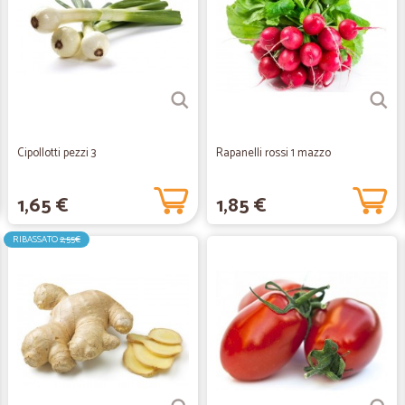
Cipollotti pezzi 3
Rapanelli rossi 1 mazzo
1,65 €
1,85 €
RIBASSATO
2,55€