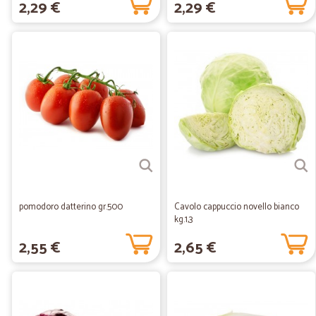
2,29 €
2,29 €
pomodoro datterino gr.500
Cavolo cappuccio novello bianco
kg.1,3
2,55 €
2,65 €