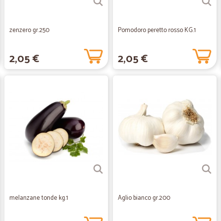
zenzero gr.250
Pomodoro peretto rosso KG.1
2,05 €
2,05 €
melanzane tonde kg.1
Aglio bianco gr.200