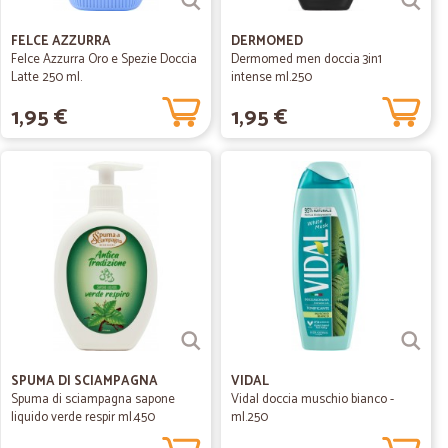
FELCE AZZURRA
DERMOMED
Felce Azzurra Oro e Spezie Doccia
Dermomed men doccia 3in1
Latte 250 ml.
intense ml.250
1,95 €
1,95 €
SPUMA DI SCIAMPAGNA
VIDAL
Spuma di sciampagna sapone
Vidal doccia muschio bianco -
liquido verde respir ml.450
ml.250