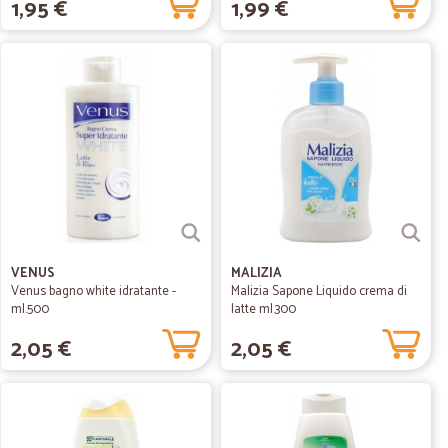
1,95 €
1,99 €
VENUS
MALIZIA
Venus bagno white idratante -
Malizia Sapone Liquido crema di
ml.500
latte ml.300
2,05 €
2,05 €