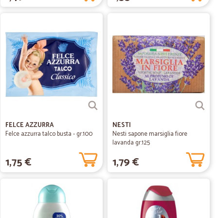
FELCE AZZURRA
NESTI
Felce azzurra talco busta - gr.100
Nesti sapone marsiglia fiore
lavanda gr.125
1,75 €
1,79 €