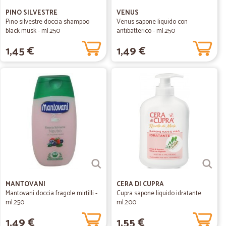
PINO SILVESTRE
VENUS
Pino silvestre doccia shampoo
Venus sapone liquido con
black musk - ml.250
antibatterico - ml.250
1,45 €
1,49 €
MANTOVANI
CERA DI CUPRA
Mantovani doccia fragole mirtilli -
Cupra sapone liquido idratante
ml.250
ml.200
1,49 €
1,55 €