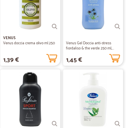
VENUS
Venus doccia crema olivo ml.250
Venus Gel Doccia anti-stress
fiordaliso & the verde 250 mL...
1,39 €
1,45 €