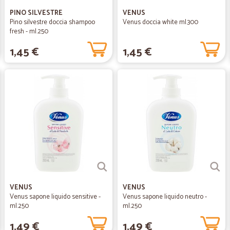
PINO SILVESTRE
VENUS
Pino silvestre doccia shampoo
Venus doccia white ml.300
fresh - ml.250
1,45 €
1,45 €
VENUS
VENUS
Venus sapone liquido sensitive -
Venus sapone liquido neutro -
ml.250
ml.250
1,49 €
1,49 €