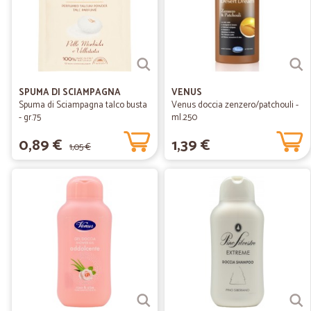
SPUMA DI SCIAMPAGNA
VENUS
Spuma di Sciampagna talco busta
Venus doccia zenzero/patchouli -
- gr.75
ml.250
0,89 €
1,39 €
1,05 €