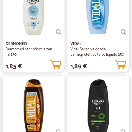
DERMOMED
VIDAL
Dermomed bagnodoccia zen
Vidal Sensitive doccia
ml.250
dermoprotettivo talco liquido 250
ml
1,85 €
1,89 €