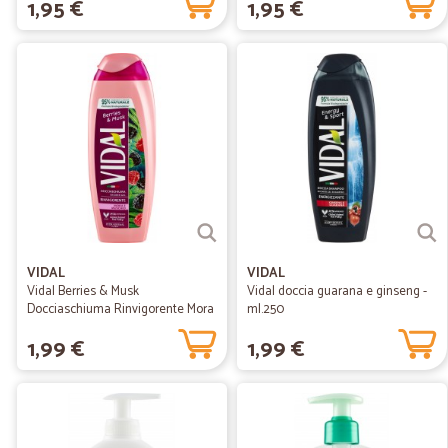
1,95 €
1,95 €
VIDAL
VIDAL
Vidal Berries & Musk
Vidal doccia guarana e ginseng -
Docciaschiuma Rinvigorente Mora
ml.250
e...
1,99 €
1,99 €