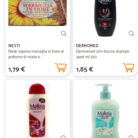
NESTI
DERMOMED
Nesti sapone marsiglia in fiore al
Dermomed 2in1 doccia shampo
profumo di miele e...
sport ml.250
1,79 €
1,85 €