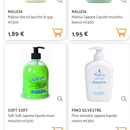
MALIZIA
MALIZIA
Malizia doccia bacche di goji -
Malizia Sapone Liquido muschio
ml.300
bianco ml.300
1,89 €
1,95 €
SOFT SOFT
PINO SILVESTRE
Soft Soft sapone liquido mani
Pino silvestre sapone liquido
muschio ml.500
neutro ml.300