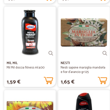
MIL MIL
NESTI
Mil Mil doccia fitness ml.400
Nesti sapone marsiglia mandorla
e fior d'arancio gr.125
1,59 €
1,65 €