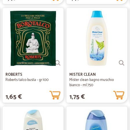
ROBERTS
MISTER CLEAN
Roberts talco busta - gr.100
Mister clean bagno muschio
bianco - ml.750
1,65 €
1,75 €