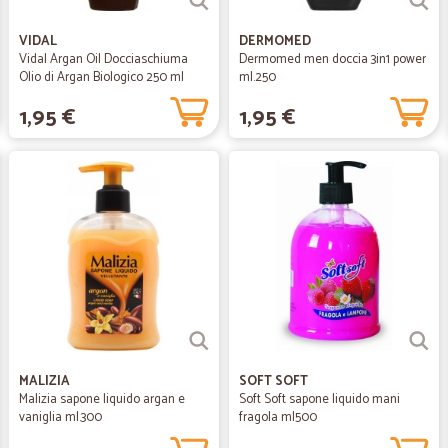
VIDAL
DERMOMED
Vidal Argan Oil Docciaschiuma
Dermomed men doccia 3in1 power
Olio di Argan Biologico 250 ml
ml.250
1,95 €
1,95 €
MALIZIA
SOFT SOFT
Malizia sapone liquido argan e
Soft Soft sapone liquido mani
vaniglia ml.300
fragola ml500