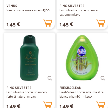
VENUS
PINO SILVESTRE
Venus doccia rosa e aloe ml.300
Pino silvestre doccia shampo
extreme ml.250
1,45 €
1,45 €
PINO SILVESTRE
FRESH&CLEAN
Pino silvestre doccia shampoo
Fresh&clean docciaschiuma al tè
forte di natura- ml.250
bianco e bambù - ml.250
1,49 €
1,49 €