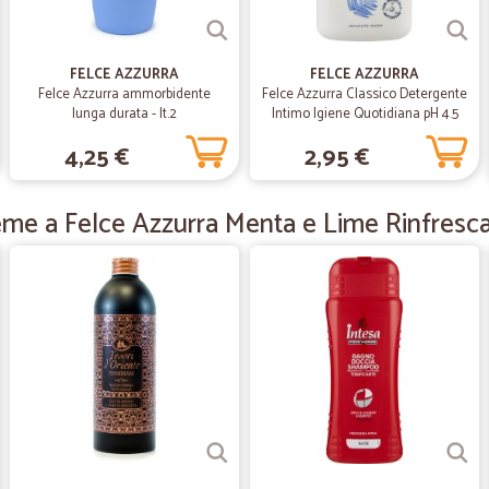
—
.
FELCE AZZURRA
FELCE AZZURRA
Felce Azzurra ammorbidente
Felce Azzurra Classico Detergente
Ottimo tutto
lunga durata - lt.2
Intimo Igiene Quotidiana pH 4.5
Ottimo tutto. Consegna rapida.
250 ml.
4,25 €
2,95 €
—
Sabrina G.
eme a Felce Azzurra Menta e Lime Rinfresc
Spedizione veloce e prodot
Spedizione veloce e prodotto confor
—
Silvano C.
Spedizione molto veloce e bu
Spedizione molto veloce e buoni i 
—
Yeshoua C.