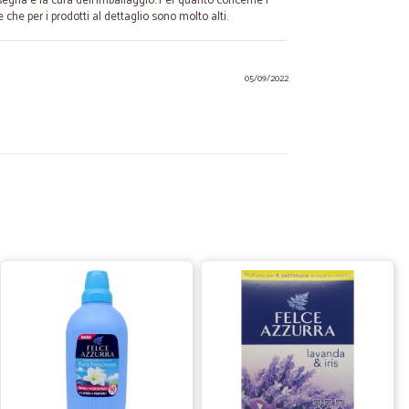
segna e la cura dell'imballaggio. Per quanto concerne i
che per i prodotti al dettaglio sono molto alti.
05/09/2022
.
26/01/2022
15/01/2021
l mio apprezzamento verso Cicalia. Ho ordinato 5 volte
sa da parte del corriere. Nelle ultime due spese ho
olto gradito! Continuerò sicuramente ad acquistare da