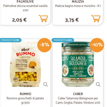
PALMOLIVE
MALIZIA
 prodotti
Palmolive doccia essential vanilla
Malizia bagno mora e muschio - lt.1
200
ti
2,05 €
3,75 €
04/03/2020
RIBASSATO
2,75€
RIBASSATO
3,69€
-8%
-10%
M.
08/01/2020
omaggio alla…
io alla consegna
RUMMO
CABER
Rummo gnocchetti di patate
Caber Salamoia Bolognese per
gr.500
Carni, Griglia, Patate, Verdure 200