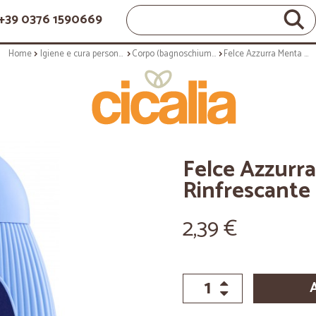
+39 0376 1590669
Home
Igiene e cura personale
Corpo (bagnoschiuma, crema corpo)
Felce Azzurra Menta e Lime Rinfrescante Doccia Gel 250 ml.
Felce Azzurr
Rinfrescante 
2,39 €