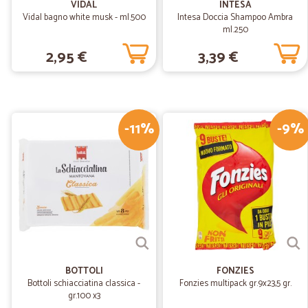
VIDAL
INTESA
Vidal bagno white musk - ml.500
Intesa Doccia Shampoo Ambra
ml.250
2,95 €
3,39 €
-11%
-9%
BOTTOLI
FONZIES
Bottoli schiacciatina classica -
Fonzies multipack gr.9x23,5 gr.
gr.100 x3