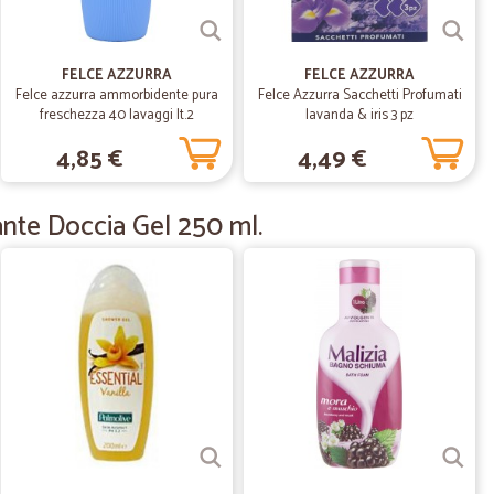
21/12/2020
FELCE AZZURRA
FELCE AZZURRA
Felce azzurra ammorbidente pura
Felce Azzurra Sacchetti Profumati
freschezza 40 lavaggi lt.2
lavanda & iris 3 pz
4,85 €
4,49 €
29/08/2020
ante Doccia Gel 250 ml.
to…
me..... perfetto
07/08/2020
oni i prezzi
prezzi
07/08/2020