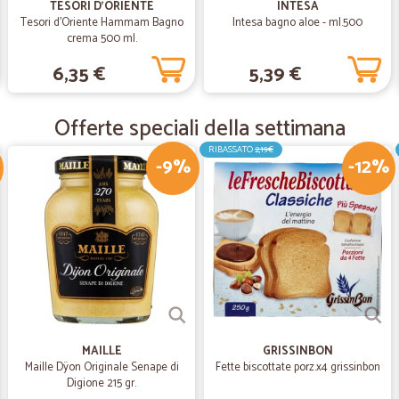
TESORI D'ORIENTE
INTESA
Ottimo servizio e qualia dei
Tesori d'Oriente Hammam Bagno
Intesa bagno aloe - ml.500
crema 500 ml.
Ottimo servizio e qualia dei prodot
6,35 €
5,39 €
—
Marco C.
Offerte speciali della settimana
Perfetti!!!
Perfetti!!!
RIBASSATO
2,19€
-9%
-12%
—
Alessandro 
Puntuali e un innaspettato 
Puntuali e un innaspettato omagg
MAILLE
GRISSINBON
Maille Dÿon Originale Senape di
Fette biscottate porz.x4 grissinbon
Digione 215 gr.