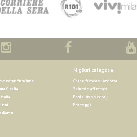
Migliori categorie
o e come funziona
Carne fresca e lavorata
a Cicalia
Salumi e affettati
icalia
Pasta, riso e cerali
i noi
Formaggi
ediamo