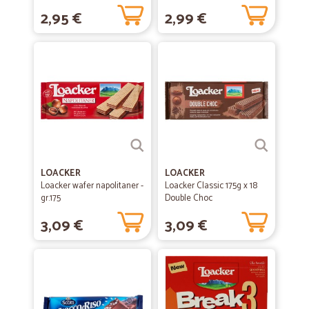
2,95 €
2,99 €
LOACKER
LOACKER
Loacker wafer napolitaner -
Loacker Classic 175g x 18
gr.175
Double Choc
3,09 €
3,09 €