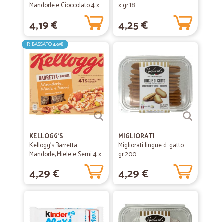
Mandorle e Cioccolato 4 x
x gr.18
32 g
4,19 €
4,25 €
RIBASSATO
4,39€
KELLOGG'S
MIGLIORATI
Kellogg's Barretta
Migliorati lingue di gatto
Mandorle, Miele e Semi 4 x
gr.200
32 g
4,29 €
4,29 €