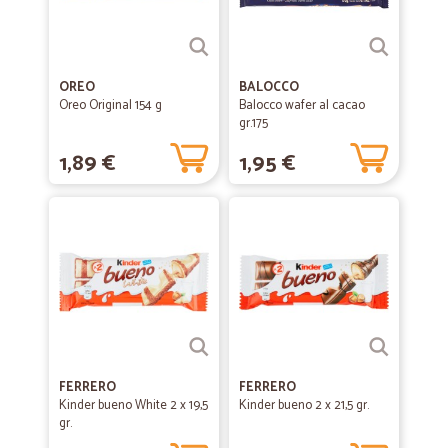
OREO
BALOCCO
Oreo Original 154 g
Balocco wafer al cacao
gr.175
1,89 €
1,95 €
FERRERO
FERRERO
Kinder bueno White 2 x 19,5
Kinder bueno 2 x 21,5 gr.
gr.