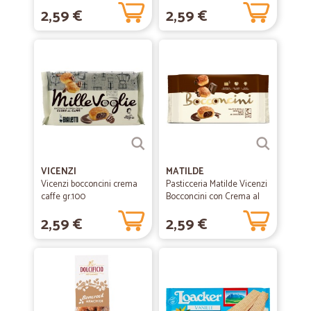
Pistacchio 5 x...
2,59 €
2,59 €
VICENZI
MATILDE
Vicenzi bocconcini crema
Pasticceria Matilde Vicenzi
caffe gr.100
Bocconcini con Crema al
Cioccolato...
2,59 €
2,59 €