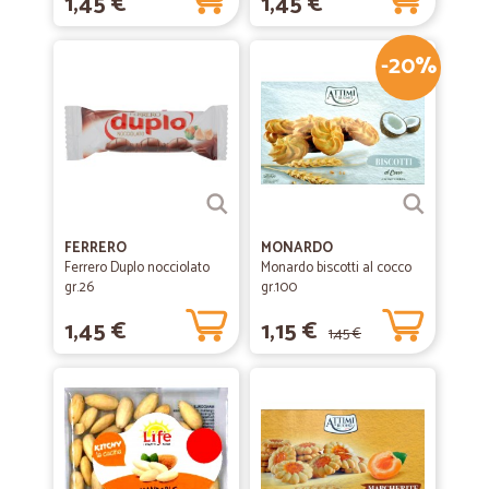
1,45 €
1,45 €
-20%
FERRERO
MONARDO
Ferrero Duplo nocciolato
Monardo biscotti al cocco
gr.26
gr.100
1,45 €
1,15 €
1,45 €