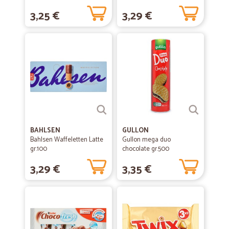
3,25 €
3,29 €
BAHLSEN
GULLON
Bahlsen Waffeletten Latte
Gullon mega duo
gr.100
chocolate gr.500
3,29 €
3,35 €