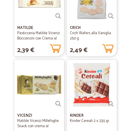
MATILDE
CRICH
Pasticceria Matilde Vicenzi
Crich Wafers alla Vaniglia
Bocconcini con Crema al
250 g
Latte 100%...
2,39 €
2,49 €
VICENZI
KINDER
Matilde Vicenzi Millefoglie
Kinder Cereali 2 x 23,5 gr.
Snack con crema al