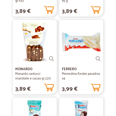
gr.100
65 g
3,89 €
3,89 €
MONARDO
FERRERO
Monardo cantucci
Merendine Kinder paradiso
mandorle e cacao gr.220
x4
3,89 €
3,99 €