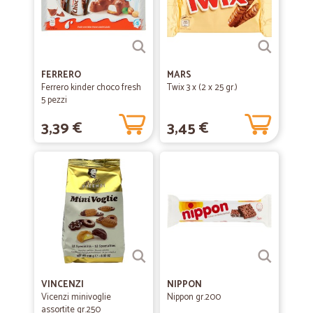
FERRERO
MARS
Ferrero kinder choco fresh
Twix 3 x (2 x 25 gr.)
5 pezzi
3,39 €
3,45 €
VINCENZI
NIPPON
Vicenzi minivoglie
Nippon gr.200
assortite gr.250