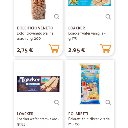
DOLCIFICIO VENETO
LOACKER
Dolcificioveneto praline
Loacker wafer vaniglia -
arachidi gr.200
gr.175
2,75 €
2,95 €
LOACKER
POLARETTI
Loacker wafer cremkakao -
Polaretti fruit blister x10 da
gr.175
ml.400