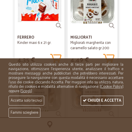
FERRERO
MIGLIORATI
Kinder maxi 6 x 21 gr.
Migliorati margherita con
caramello salato gr.200
4,35 €
4,49 €
Questo sito utilizza cookies anche di terze parti per migliorare la
navigazione, ottimizzare l'esperienza utente, analizzare il traffico e
mostrare messaggi anche pubblicitari che potrebbero interessati. Per
proseguire la navigazione con questa modalità è necessario accettare
l'uso dei cookie cliccando Accetta. Per maggiori info su utilizzo, natura,
rifiuto dei cookies e modalità alternative di navigazione: [
Cookie Policy
]
oppure [
Scegli
]
Accetta solo tecnici
CHIUDI E ACCETTA
Fammi sciegliere
MIGLIORATI
MIGLIORATI
Migliorati margherita ai
Migliorati ferri di cavallo