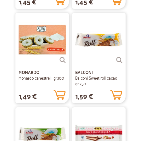
1,45 €
1,45 €
MONARDO
BALCONI
Monardo canestrelli gr.100
Balconi Sweet roll cacao
gr.250
1,49 €
1,59 €