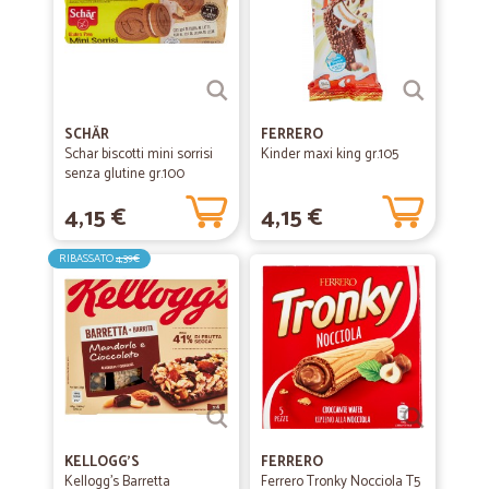
SCHÄR
FERRERO
Schar biscotti mini sorrisi
Kinder maxi king gr.105
senza glutine gr.100
4,15 €
4,15 €
RIBASSATO
4,39€
KELLOGG'S
FERRERO
Kellogg's Barretta
Ferrero Tronky Nocciola T5