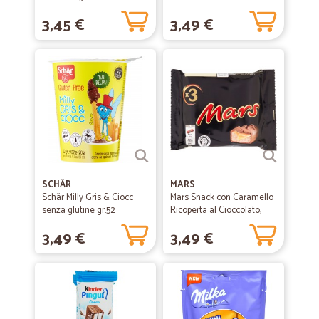
3,45 €
3,49 €
SCHÄR
MARS
Schär Milly Gris & Ciocc
Mars Snack con Caramello
senza glutine gr.52
Ricoperta al Cioccolato,
Multipack da...
3,49 €
3,49 €