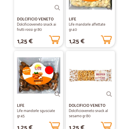
DOLCIFICIO VENETO
LIFE
Dolcificioveneto snack ai
Life mandorle affettate
frutti rossi gr.80
gr.40
1,25 €
1,25 €
LIFE
DOLCIFICIO VENETO
Life mandorle sgusciate
Dolcificioveneto snack al
gr.45
sesamo gr.80
1,25 €
1,25 €