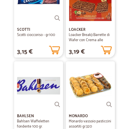
SCOTTI
LOACKER
Scotti cioccoriso - gr.100
Loacker Break3 Barrette di
Wafer con Crema alle
Nocciole 100%...
3,15 €
3,19 €
BAHLSEN
MONARDO
Bahlsen Waffeletten
Monardo vassoio pasticcini
fondente 100 gr.
assortiti gr.320