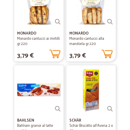
MONARDO
MONARDO
Monardo cantucci ai mirtilli
Monardo cantucci alla
gr.220
mandorla gr.220
3,79 €
3,79 €
BAHLSEN
SCHÄR
Bahlsen granor al latte
Schär Biscotto all'Avena 2 x