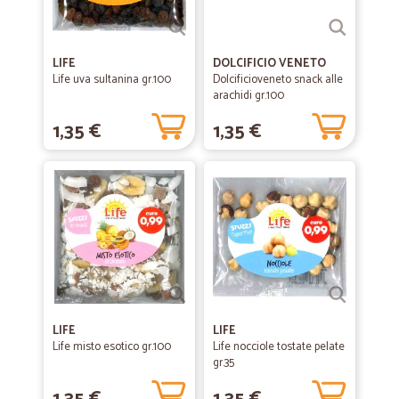
LIFE
DOLCIFICIO VENETO
Life uva sultanina gr.100
Dolcificioveneto snack alle
arachidi gr.100
1,35 €
1,35 €
LIFE
LIFE
Life misto esotico gr.100
Life nocciole tostate pelate
gr.35