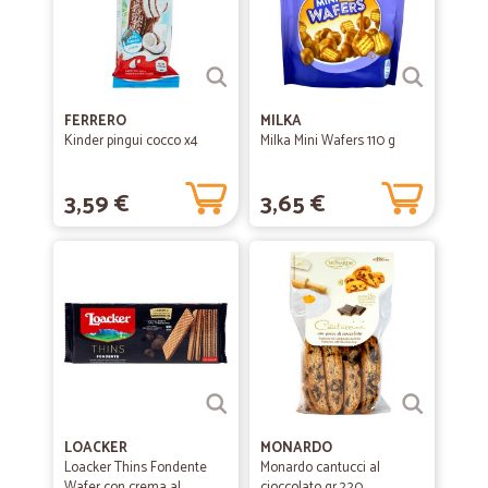
FERRERO
MILKA
Kinder pingui cocco x4
Milka Mini Wafers 110 g
3,59 €
3,65 €
LOACKER
MONARDO
Loacker Thins Fondente
Monardo cantucci al
Wafer con crema al
cioccolato gr.220