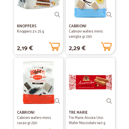
KNOPPERS
CABRIONI
Knoppers 3 x 25 g
Cabrioni wafers minis
vaniglia gr.250
2,19 €
2,29 €
CABRIONI
TRE MARIE
Cabrioni wafers minis
Tre Marie Ancora Uno
cacao gr.250
Wafer Nocciolato 140 g