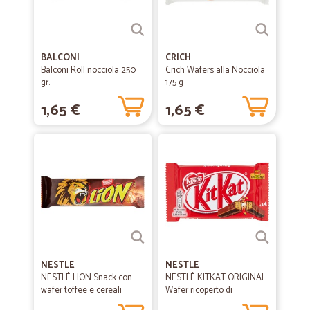
BALCONI
CRICH
Balconi Roll nocciola 250
Crich Wafers alla Nocciola
gr.
175 g
1,65 €
1,65 €
NESTLE
NESTLE
NESTLÉ LION Snack con
NESTLÉ KITKAT ORIGINAL
wafer toffee e cereali
Wafer ricoperto di
ricoperti di...
cioccolato al latte...