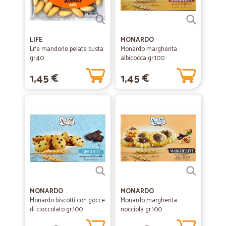
LIFE
MONARDO
Life mandorle pelate busta
Monardo margherita
gr.40
albicocca gr.100
1,45 €
1,45 €
MONARDO
MONARDO
Monardo biscotti con gocce
Monardo margherita
di cioccolato gr.100
nocciola gr.100