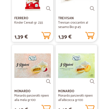
FERRERO
TREVISAN
Kinder Cereali gr. 23,5
Trevisan croccantini al
sesamo Bio gr.45
1,39 €
1,39 €
MONARDO
MONARDO
Monardo panzerotti ripieni
Monardo panzerotti ripieni
alla mela gr.100
all'albicocca gr.100