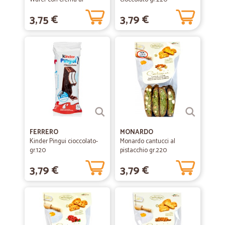
Cioccolato Fondente...
3,75 €
3,79 €
FERRERO
MONARDO
Kinder Pingui cioccolato-
Monardo cantucci al
gr.120
pistacchio gr.220
3,79 €
3,79 €