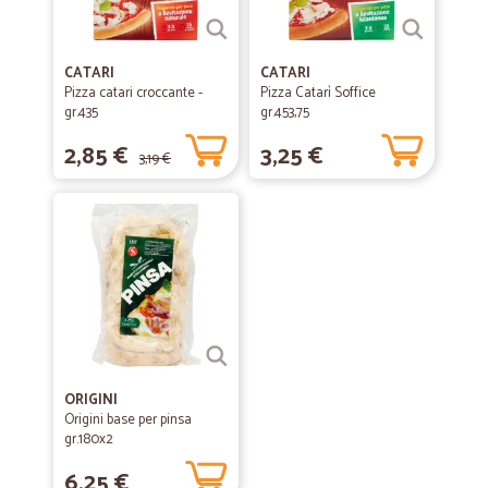
CATARI
CATARI
Pizza catari croccante -
Pizza Catarì Soffice
gr.435
gr.453,75
2,85 €
3,25 €
3,19 €
ORIGINI
Origini base per pinsa
gr.180x2
6,25 €