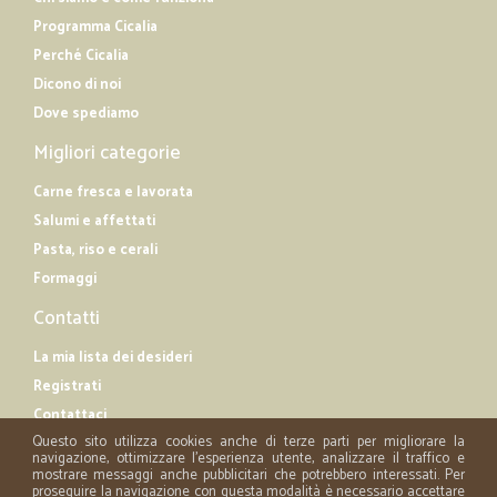
Programma Cicalia
Perché Cicalia
Dicono di noi
Dove spediamo
Migliori categorie
Carne fresca e lavorata
Salumi e affettati
Pasta, riso e cerali
Formaggi
Contatti
La mia lista dei desideri
Registrati
Contattaci
Questo sito utilizza cookies anche di terze parti per migliorare la
navigazione, ottimizzare l'esperienza utente, analizzare il traffico e
mostrare messaggi anche pubblicitari che potrebbero interessati. Per
proseguire la navigazione con questa modalità è necessario accettare