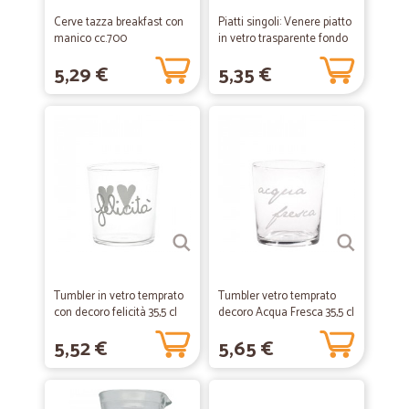
Cerve tazza breakfast con
Piatti singoli: Venere piatto
manico cc.700
in vetro trasparente fondo
21 cm
5,29 €
5,35 €
Tumbler in vetro temprato
Tumbler vetro temprato
con decoro felicità 35,5 cl
decoro Acqua Fresca 35,5 cl
5,52 €
5,65 €