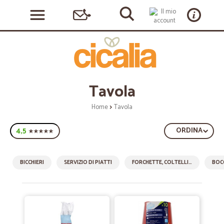
Tavola
Home
Tavola
4,5
ORDINA
BICCHIERI
SERVIZIO DI PIATTI
FORCHETTE, COLTELLI E CUCCHIAI
BOCC