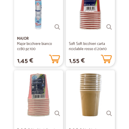
MAJOR
Major bicchiere bianco
Soft Soft bicchieri carta
cc80 pz.100
riciclabile rosso cl.20x10
1,45 €
1,55 €