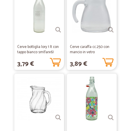
Cerve bottiglia lory 1 lt con
Cerve caraffa cc.250 con
tappo bianco sm(farx6)
mancio in vetro
trasparente
3,79 €
3,89 €