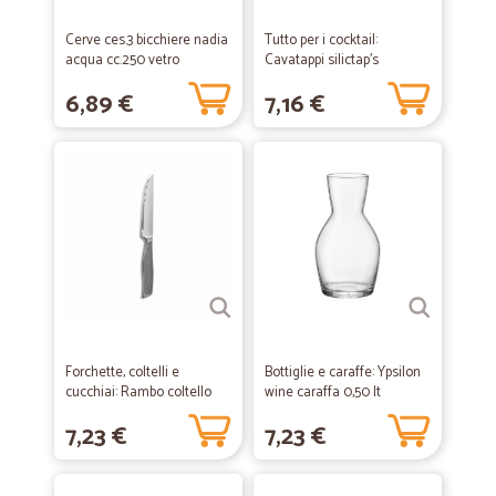
Cerve ces.3 bicchiere nadia
Tutto per i cocktail:
acqua cc.250 vetro
Cavatappi silictap's
6,89 €
7,16 €
Forchette, coltelli e
Bottiglie e caraffe: Ypsilon
cucchiai: Rambo coltello
wine caraffa 0,50 lt
bistecca 7866
7,23 €
7,23 €