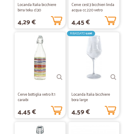
Locanda Italia bicchiere
Cerve cest.3 bicchieri linda
birra teku cl.30
acqua cc.220 vetro
4,29 €
4,45 €
RIBASSATO
5,35€
Cerve bottiglia vetro lt.1
Locanda Italia bicchiere
caraibi
bora large
4,45 €
4,59 €