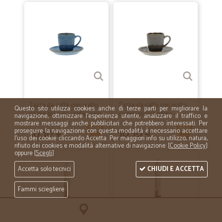
Tazza da caffè con piatto
Tazza da caffè con piatto
Questo sito utilizza cookies anche di terze parti per migliorare la
colore blu avio - collezione
colore grigio tortora -
navigazione, ottimizzare l'esperienza utente, analizzare il traffico e
concerto
collezione...
mostrare messaggi anche pubblicitari che potrebbero interessati. Per
10,10 €
10,10 €
proseguire la navigazione con questa modalità è necessario accettare
l'uso dei cookie cliccando Accetta. Per maggiori info su utilizzo, natura,
rifiuto dei cookies e modalità alternative di navigazione: [
Cookie Policy
]
oppure [
Scegli
]
Accetta solo tecnici
CHIUDI E ACCETTA
Fammi sciegliere