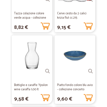
Tazza colazione colore
Cerve cesto da 2 calici
verde acqua - collezione
krizia flut cc.215
concerto
8,82 €
9,15 €
Bottiglie e caraffe: Ypsilon
Piatto fondo colore blu avio
wine caraffa 1,00 lt
- collezione concerto
9,58 €
9,60 €