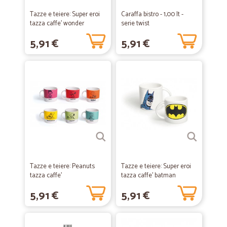
Tazze e teiere: Super eroi
Caraffa bistro - 1,00 lt -
tazza caffe' wonder
serie twist
woman
5,91 €
5,91 €
Tazze e teiere: Peanuts
Tazze e teiere: Super eroi
tazza caffe'
tazza caffe' batman
5,91 €
5,91 €