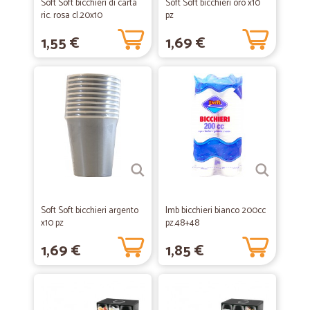
Soft Soft bicchieri di carta
Soft Soft bicchieri oro x10
ric. rosa cl.20x10
pz
1,55 €
1,69 €
Soft Soft bicchieri argento
Imb bicchieri bianco 200cc
x10 pz
pz.48+48
1,69 €
1,85 €