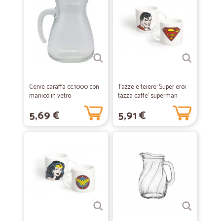
Cerve caraffa cc.1000 con
Tazze e teiere: Super eroi
manico in vetro
tazza caffe' superman
trasparente (mp)
5,69 €
5,91 €