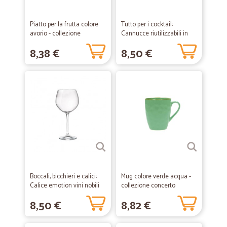
Piatto per la frutta colore
Tutto per i cocktail:
avorio - collezione
Cannucce riutilizzabili in
concerto
vetro
8,38 €
8,50 €
Boccali, bicchieri e calici:
Mug colore verde acqua -
Calice emotion vini nobili
collezione concerto
57 cl
8,50 €
8,82 €