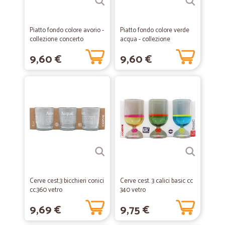
Piatto fondo colore avorio -
Piatto fondo colore verde
collezione concerto
acqua - collezione
concerto
9,60 €
9,60 €
Cerve cest.3 bicchieri conici
Cerve cest. 3 calici basic cc
cc.360 vetro
340 vetro
9,69 €
9,75 €