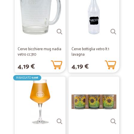
Cerve bicchiere mug nadia
Cerve bottiglia vetro lt.1
vetro cc.310
lavagna
4,19 €
4,19 €
RIBASSATO
5,35€