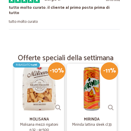
20/02/2024
tutto molto curato. il cliente al primo posto prima di
tutto
tutto molto curato
—
Alberto V.
21/12/2023
Ottimo
Offerte speciali della settimana
Tempestività nella consegna
RIBASSATO
1,45€
-10%
-11%
—
Roberto S.
05/09/2023
consigliato!!!
è la prima volta che acquisto ed è stato tutto ok,prezzo molto
concorrenziale,spedizione veloce
—
Laura V.
MOLISANA
MIRINDA
26/02/2023
Molisana mezzi rigatoni
Mirinda lattina sleek cl.33
servizio super veloce,ben impallato
n.32 - gr.500