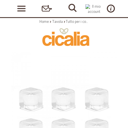
Home
Tavola
Tutto per i cocktail: Cubi ghiaccio riutilizzabili trasparentis/30