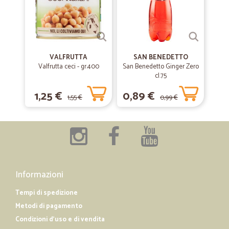
—
Anna maria R.
04/07/2020
sono soddisfatta di avervi scoperto…
sono soddisfatta di avervi scoperto soprattutto in questo periodo
VALFRUTTA
SAN BENEDETTO
difficile per fare la spesa con molti prodotti anche se alcuni come
Valfrutta ceci - gr.400
San Benedetto Ginger Zero
prezzo un po' elevato.
cl.75
1,25 €
0,89 €
1,55 €
0,99 €
—
Donato B.
26/02/2020
Consegna avvenuta nei tempi concordati
Consegna avvenuta nei tempi concordati
Informazioni
Tempi di spedizione
Metodi di pagamento
Condizioni d'uso e di vendita