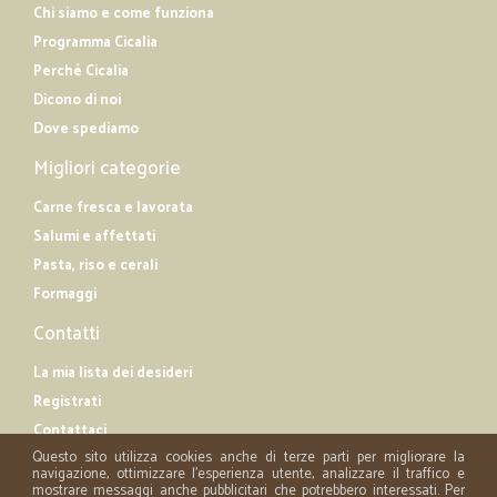
Chi siamo e come funziona
Programma Cicalia
Perché Cicalia
Dicono di noi
Dove spediamo
Migliori categorie
Carne fresca e lavorata
Salumi e affettati
Pasta, riso e cerali
Formaggi
Contatti
La mia lista dei desideri
Registrati
Contattaci
Questo sito utilizza cookies anche di terze parti per migliorare la
navigazione, ottimizzare l'esperienza utente, analizzare il traffico e
mostrare messaggi anche pubblicitari che potrebbero interessati. Per