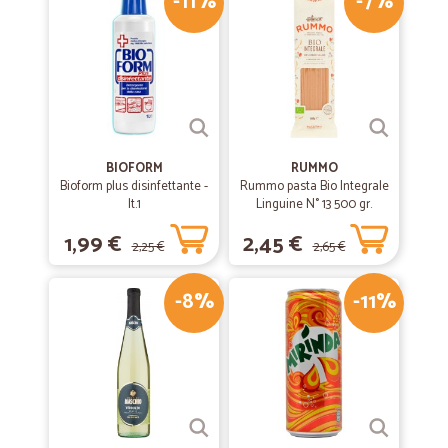
-11%
-7%
Consegna puntuale e precisa
Consegna puntuale e precisa
—
Renzo C.
16/07/2020
Pacchi arrivati in maniera impeccabile…
BIOFORM
RUMMO
Pacchi arrivati in maniera impeccabile ottimo il trasporto tutto
Bioform plus disinfettante -
Rummo pasta Bio Integrale
perfetto
lt.1
Linguine N° 13 500 gr.
1,99 €
2,45 €
2,25 €
2,65 €
—
Giusi P.
11/06/2020
nonostante il problema avuto per la…
-8%
-11%
nonostante il problema avuto per la consegna avvenuta con 3 giorni
di ritardo, devo dire che siete sempre disponibili, gentili ed educati,
inoltre i vostri prodotti sono davvero strepitosi...inoltre fino ad ora e'
successo una sola volta..Succedono a volte questi problemi, specie
ora con covid19, l'importante e' che non siano frequenti..un grazie e
un saluto :)... alla prossima.