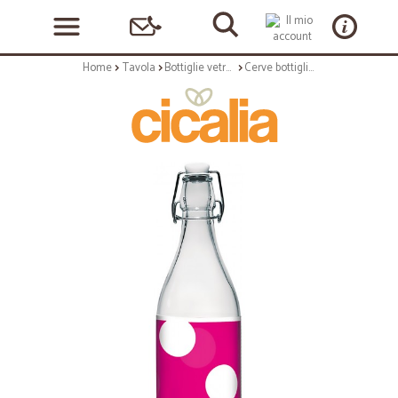
Home
Tavola
Bottiglie vetro e ceramica
Cerve bottiglia vetro lt.1 60's