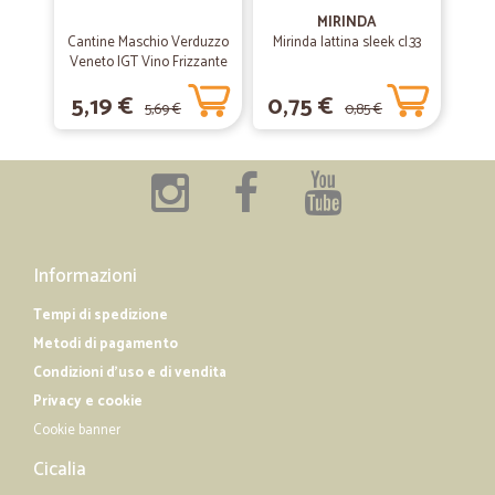
MIRINDA
—
Elisa C.
06/04/2020
Cantine Maschio Verduzzo
Mirinda lattina sleek cl.33
Ordine ricevuto perfettamente in 24…
Veneto IGT Vino Frizzante
75 cl.
Ordine ricevuto perfettamente in 24 ore, scelta dei prodotti varia e di
5,19 €
0,75 €
qualità. Ritengo sia un'ottimo servizio e gli operatori gentilissimi
5,69 €
0,85 €
nonostante il periodo un po complesso causa Covid. Complimenti !!
—
Rino F.
24/09/2019
Ottimo fornitore
Prezzo ottimo, grande assortimento, spedizione rapidissima, imballo
Informazioni
accurato e costi di spedizione contenuti. Complimenti!!
Tempi di spedizione
Metodi di pagamento
Condizioni d'uso e di vendita
Privacy e cookie
Cookie banner
Cicalia