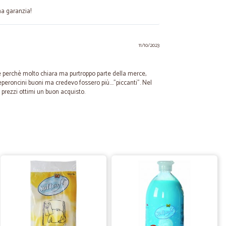
a garanzia!
11/10/2023
 perchè molto chiara ma purtroppo parte della merce,
eperoncini buoni ma credevo fossero più...."piccanti". Nel
prezzi ottimi un buon acquisto.
G.
24/10/2021
e se il non…
 non luogo non bello da raggiungere Piancavallo di
S.
20/09/2021