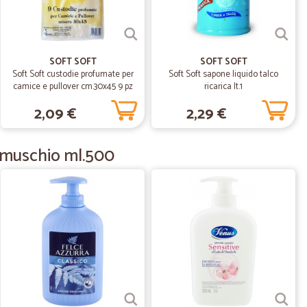
.
12/05/2021
SOFT SOFT
SOFT SOFT
Soft Soft custodie profumate per
Soft Soft sapone liquido talco
camice e pullover cm.30x45 9 pz
ricarica lt.1
2,09 €
2,29 €
27/02/2021
i muschio ml.500
ttimo ! !
 Il servizio é anche eccelente.....
14/10/2020
cissima
a
05/09/2020