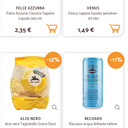
 consiglio a…
FELCE AZZURRA
VENUS
Felce Azzurra Classico Sapone
Venus sapone liquido sensitive -
lio a tutti LOLO1973
Liquido 300 ml.
ml.250
2,35 €
1,49 €
16/07/2020
lema con il corriere. Sono stati gentilissimi e hanno
quello che volevo. Fatto il secondo ordine. Tutto perfetto.
-12%
-11%
i integri. Grazie
T.
23/05/2019
N GRANDE CURA E…
ANDE CURA E PROFESSIONALITA'. COMUNICAZIONE
ALCE NERO
RECOARO
alce nero Tagliatelle Grano Duro
Recoaro acqua brillante lattina