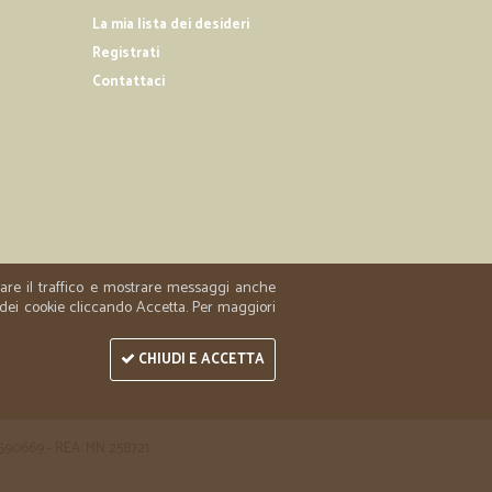
La mia lista dei desideri
Registrati
Contattaci
zzare il traffico e mostrare messaggi anche
 dei cookie cliccando Accetta. Per maggiori
CHIUDI E ACCETTA
 1590669 - REA: MN 258721