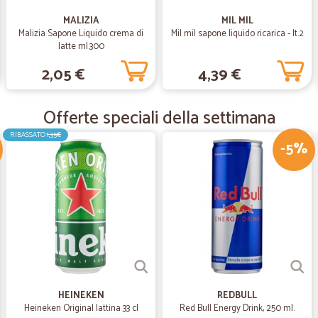
Puntuali con le consegne lo
MALIZIA
MIL MIL
Malizia Sapone Liquido crema di
Mil mil sapone liquido ricarica - lt.2
Puntuali con le consegne lo consig
latte ml.300
2,05 €
4,39 €
—
Silvia S.
Tutto bene
Offerte speciali della settimana
La prima consegna ha avuto un prob
risolto con un buono per riordinare 
RIBASSATO
1,35€
-5%
Consegna puntuale e precisa. Pacch
—
Gianfranco 
PRODOTTI SELEZIONATI CO
PRODOTTI SELEZIONATI CON GR
OTTIMA, SPEDIZIONE VELOCE.
HEINEKEN
REDBULL
Heineken Original lattina 33 cl
Red Bull Energy Drink, 250 ml.