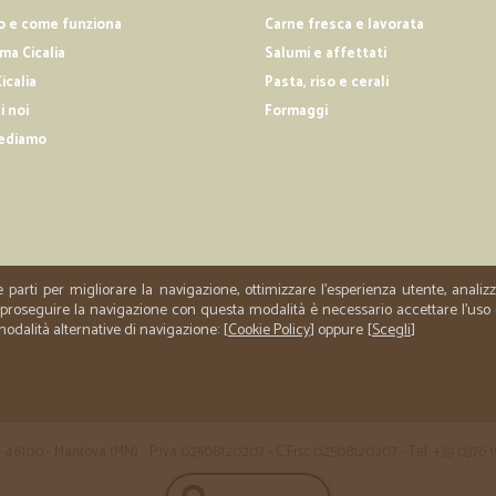
o e come funziona
Carne fresca e lavorata
a Cicalia
Salumi e affettati
icalia
Pasta, riso e cerali
i noi
Formaggi
ediamo
e parti per migliorare la navigazione, ottimizzare l'esperienza utente, anali
er proseguire la navigazione con questa modalità è necessario accettare l'uso
 modalità alternative di navigazione: [
Cookie Policy
] oppure [
Scegli
]
 35 - 46100 - Mantova (MN) - P.iva 02508120207 - C.Fisc 02508120207 - Tel. +39 0376