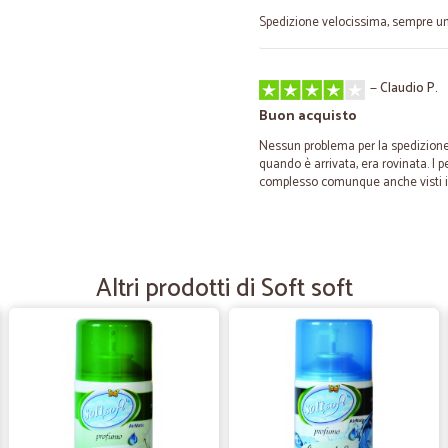
Spedizione velocissima, sempre un
—
Claudio P.
Buon acquisto
Nessun problema per la spedizione
quando è arrivata, era rovinata. I p
complesso comunque anche visti i 
—
Domenico 
Precisi nella consegna anch
Altri prodotti di Soft soft
Precisi nella consegna anche se il
Verbania e con prezzi modici
—
Giampietro 
Ottimo prodotto !!