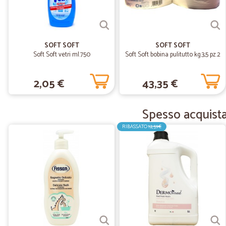
SOFT SOFT
SOFT SOFT
Soft Soft vetri ml.750
Soft Soft bobina pulitutto kg.3,5 pz.2
2,05 €
43,35 €
Spesso acquista
RIBASSATO
12,59€