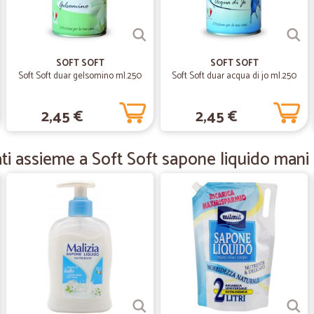
Ottimo prodotto !!
—
Giuseppe M
SOFT SOFT
SOFT SOFT
tutto perfetto
Soft Soft duar gelsomino ml.250
Soft Soft duar acqua di jo ml.250
tutto perfetto
2,45 €
2,45 €
—
Dieter P.
ti assieme a Soft Soft sapone liquido man
Buon prodotto ad un prezzo o
Buon prodotto ad un prezzo ottimo ! !
—
Andrea B.
ottimi prezzi consegna velo
ottimi prezzi consegna velocissim
—
Lorenza A.