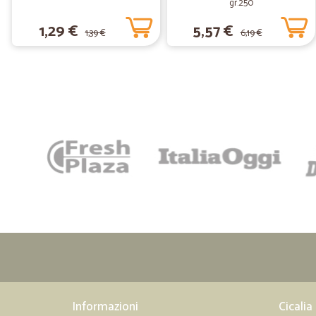
gr.250
1,29 €
5,57 €
1,39 €
6,19 €
Informazioni
Cicalia