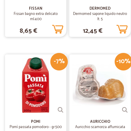
FISSAN
DERMOMED
Fissan bagno extra delicato
Dermomed sapone liquido neutro
ml.400
lt. 5
8,65 €
12,45 €
-7%
-10%
POMI
AURICCHIO
Pomì passata pomodoro - gr.500
Auricchio scamorza affumicata