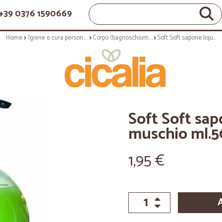
+39 0376 1590669
Home
Igiene e cura personale
Corpo (bagnoschiuma, crema corpo)
Soft Soft sapone liquido mani muschio ml.500
Soft Soft sap
muschio ml.
1,95 €