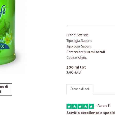
Brand: Soft soft
Tipologia: Sapone
Tipologia: Saponi
Contenuto:
500 ml totali
Codice: 56564
500 ml tot
3,90 €/Lt
no di
Dicono di noi
i
—
Aurora F.
Servizio eccellente e spedi