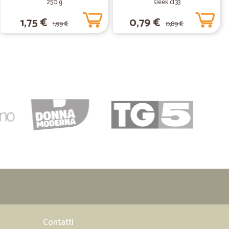
250 g
sleek cl.33
1,75 €
0,79 €
1,99 €
0,89 €
Contatti