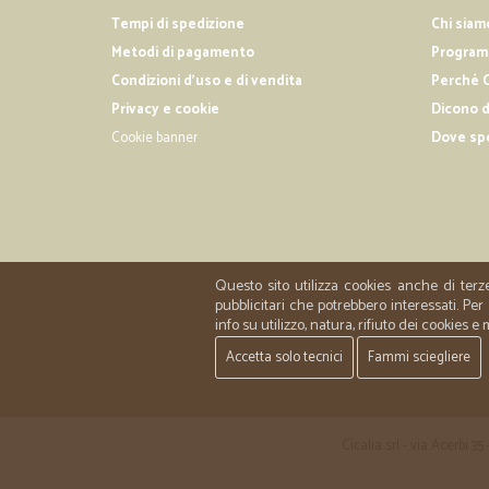
Tempi di spedizione
Chi siam
Metodi di pagamento
Programm
Condizioni d'uso e di vendita
Perché C
Privacy e cookie
Dicono d
Cookie banner
Dove sp
Questo sito utilizza cookies anche di terz
pubblicitari che potrebbero interessati. P
info su utilizzo, natura, rifiuto dei cookies e
Accetta solo tecnici
Fammi sciegliere
Cicalia srl - via Acerbi