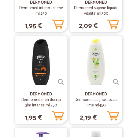
DERMOMED
DERMOMED
—
Dariush R.
Dermomed intimo lichene
Dermomed sapone liquido
13/10/2020
ml.250
vitalita' ml.300
Grazie!
1,95 €
2,09 €
Grazie! Un'esperienza molto piacevole e positiva nel suo insieme!
—
Bianca U.
21/08/2020
Ottimo servizio
Ho fatto l’ordine per la prima volta, mi sono trovata molto bene gli
yogurt sono arrivati in tempi brevi e la consegna impeccabile .
Imballati molto bene ed erano freschi. La scadenza degli yogurt
qualsiasi a un mese dal momento in cui li ricevi.SODDISFATTA
GRAZIE
DERMOMED
DERMOMED
Dermomed men doccia
Dermomed bagno/doccia
3in1 intense ml.250
—
Evelyn M.
lime ml450
20/06/2020
Spedizione veloce e sicura
1,95 €
2,19 €
Spedizione veloce e sicura