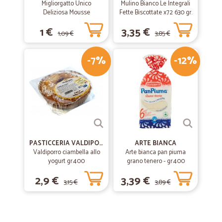
Migliorgatto Unico
Mulino Bianco Le Integrali
Deliziosa Mousse
Fette Biscottate x72 630 gr.
Prosciutto 85 gr.
1 €
3,35 €
1,09 €
3,85 €
-7%
-12%
PASTICCERIA VALDIPORRO
ARTE BIANCA
Valdiporro ciambella allo
Arte bianca pan piuma
yogurt gr.400
grano tenero - gr.400
2,9 €
3,39 €
3,15 €
3,89 €