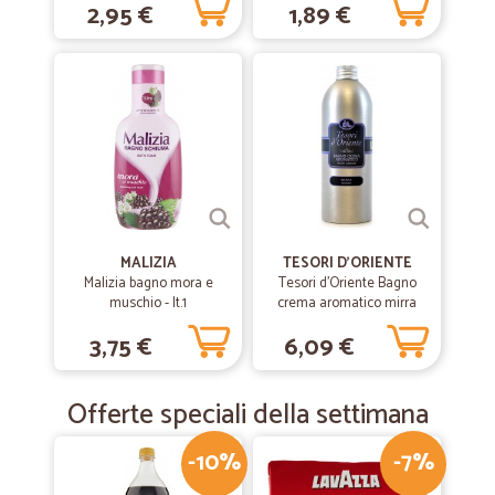
2,95 €
1,89 €
MALIZIA
TESORI D'ORIENTE
Malizia bagno mora e
Tesori d'Oriente Bagno
muschio - lt.1
crema aromatico mirra
500 ml.
3,75 €
6,09 €
Offerte speciali della settimana
-10%
-7%