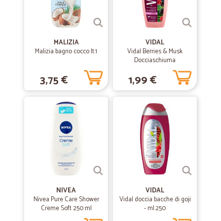
MALIZIA
VIDAL
Malizia bagno cocco lt.1
Vidal Berries & Musk
Docciaschiuma
Rinvigorente Mora e
3,75 €
1,99 €
Muschio 250 ml
NIVEA
VIDAL
Nivea Pure Care Shower
Vidal doccia bacche di goji
Creme Soft 250 ml
- ml.250