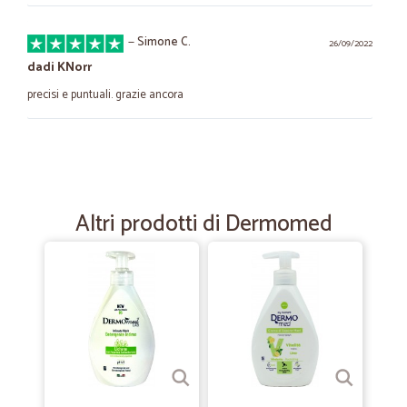
—
Simone C.
26/09/2022
dadi KNorr
precisi e puntuali. grazie ancora
—
Luigi D.
18/08/2022
Velocissimi
Velocissimi. Tutto ok.
Altri prodotti di Dermomed
—
Trustpilot
02/04/2021
Effettuato il mio primo ordine
Effettuato il mio primo ordine. Tempi di consegna rapidi e prodotti
arrivati integri. Continuerò ad acquistare da loro,anche se i prezzi
leggermente più alti, ma tutto sommato nella norma. Continuate così
mi raccomando!