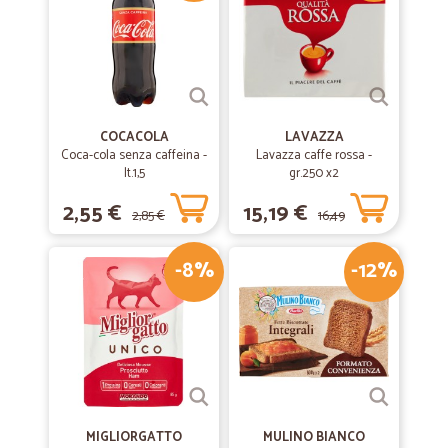
COCACOLA
LAVAZZA
Coca-cola senza caffeina -
Lavazza caffe rossa -
lt.1,5
gr.250 x2
2,55 €
15,19 €
2,85 €
16,49
-8%
-12%
€
MIGLIORGATTO
MULINO BIANCO