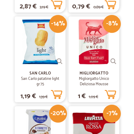
2,87 €
0,79 €
3,19 €
0,89 €
-14%
-8%
SAN CARLO
MIGLIORGATTO
San Carlo patatine light
Migliorgatto Unico
gr.75
Deliziosa Mousse
Prosciutto 85 gr.
1,19 €
1 €
1,39 €
1,09 €
-20%
-7%