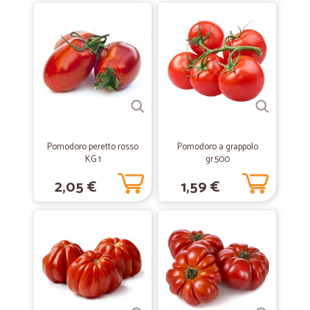
Merce arrivata in perfette condizioni
Merce arrivata in perfette condizioni
—
Dea B.
02/04/2020
Servizio ottimo,imballaggi…
Servizio ottimo,imballaggi perfetti,tempi rispettati,tutti gli alimenti
conservati perfettamente,grande scelta.lo raccomando,e lo
usero'anche quando sara'finita l'emergenza covit
Pomodoro peretto rosso
Pomodoro a grappolo
KG.1
gr.500
2,05 €
1,59 €
—
Trustpilot
30/10/2019
aurelio puntuale veloce la consegna in…
aurelio puntuale veloce la consegna in Sicilia in 2 giorni
—
Giusy S.
23/03/2019
Comodo innovativo e soprattutto ricco…