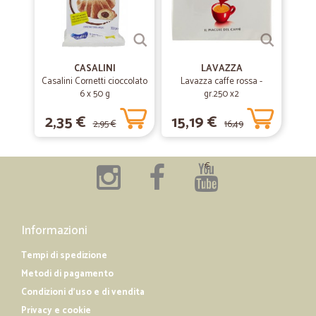
CASALINI
LAVAZZA
Casalini Cornetti cioccolato
Lavazza caffe rossa -
6 x 50 g
gr.250 x2
2,35 €
15,19 €
2,95 €
16,49
€
Informazioni
Tempi di spedizione
Metodi di pagamento
Condizioni d'uso e di vendita
Privacy e cookie