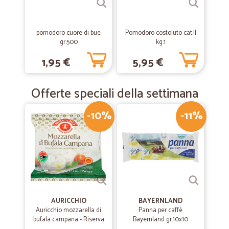
Comodo innovativo e soprattutto ricco di prodotti introvabli in alcune
regioni. Un enorme grazie a cicalia
pomodoro cuore di bue
Pomodoro costoluto cat.II
gr.500
kg.1
—
Luigi M.
06/12/2018
1,95 €
5,95 €
Consegna veloce e precisa
Consegna veloce e precisa
Offerte speciali della settimana
-10%
-11%
AURICCHIO
BAYERNLAND
Auricchio mozzarella di
Panna per caffè
bufala campana - Riserva
Bayernland gr.10x10
esclusiva gr.125