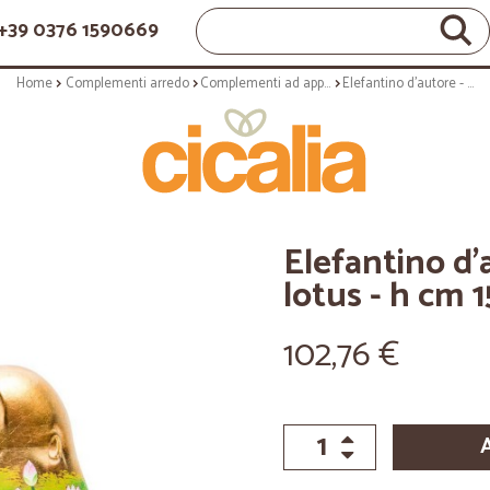
+39 0376 1590669
Home
Complementi arredo
Complementi ad appoggio
Elefantino d'autore - arte golden lotus - h cm 15 - statuetta solidale
Elefantino d'
lotus - h cm 1
102,76 €