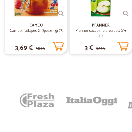
CAMEO
PFANNER
Cameo fruttapec 2:1 3pezzi - gr.75
Pfanner succo mela verde 40%
lt.2
3,69 €
3 €
3,89 €
3,59 €