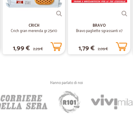
—
Trustpilot
CRICH
BRAVO
Veramente ottimo!
Crich gran merenda gr.25x10
Bravo pagliette sgrassanti x7
Veramente ottimo! Spesa refrigerata
verdura bella. Il tutto arrivato c
1,99 €
1,79 €
effettuata con cura.
2,29 €
2,09 €
—
Claudia G.
Veloci nella consegna
Hanno parlato di noi
Veloci nella consegna
—
Shuangchao
Sito molto valido
Sito molto valido L'ordine degli igi
si può anche capire. Inizialmente s
in tutta Italia e da me non conseg