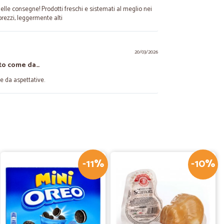
elle consegne! Prodotti freschi e sistemati al meglio nei
prezzi, leggermente alti
20/03/2026
to come da…
 da aspettative.
S.
17/01/2026
gna puntuale. Finalmente le latte sono arrivate integre
ni
-11%
-10%
04/10/2025
ndissimo si trovano solo qua!
parito dalla vendita in supermercati! Il prezzo di
tutto e andato per benone!