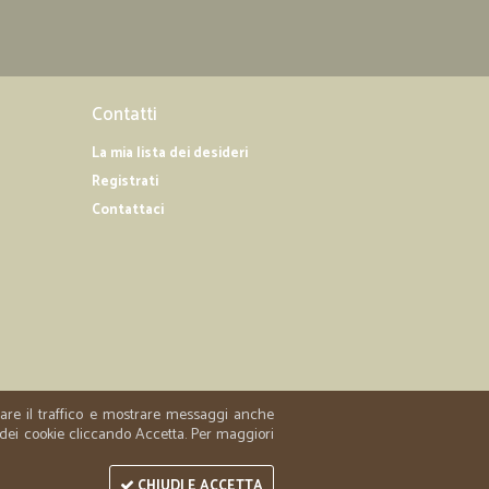
ti dove sono compresi i beni di prima necessità. Apprezzo
luzione che sicuramente aiuta nei momenti in cui tutti gli
di soddisfare.
Contatti
03/04/2020
otti che…
La mia lista dei desideri
Registrati
e nella consegna . Consiglio di avvalersi visto il momento !
Contattaci
oc.coop.sociale M.
21/01/2019
ai miei…
 dubbi.
24/01/2019
zzare il traffico e mostrare messaggi anche
 dei cookie cliccando Accetta. Per maggiori
CHIUDI E ACCETTA