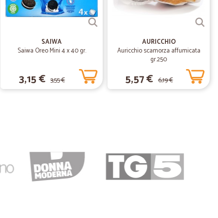
09/11/2022
SAIWA
AURICCHIO
Saiwa Oreo Mini 4 x 40 gr.
Auricchio scamorza affumicata
, affettato tagliato fresco e poi chiuso sottovuoto,
gr.250
omodamente a casa! Corriere gentilissimo e consegna
3,15 €
5,57 €
3,55 €
6,19 €
10/10/2020
 T.
07/04/2020
enizzanti è arrivato con un po' di ritardo ma in questi tempi
tavo per dare 2 stelle perché sul sito c'è scritto consegna
nava (tranne igienizzanti). Passate due settimane, adesso