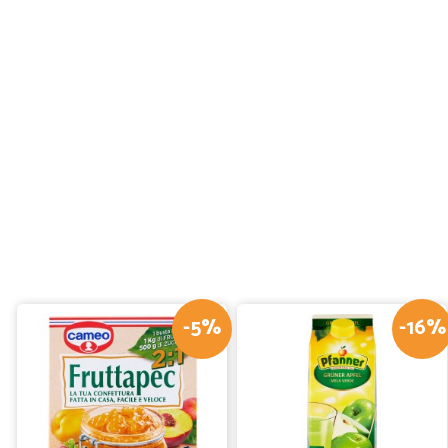
-5%
-16%