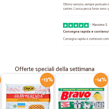
Ottimo servizio, sempre puntuale n
cartoni. L'unica pecca forse sono i 
—
Massimo S.
Consegna rapida e contenu
Consegna rapida e contenuto come
—
Alessandra 
Ottimo
Offerte speciali della settimana
Tutto bene il prodotto buono conse
altre volte avevano subito dei dan
-13%
-14%
—
Liliana N.
Sacchetti Gello formato gra
Ho trovato il prodotto che ormai e s
spedizione e un po' alto , in resto 