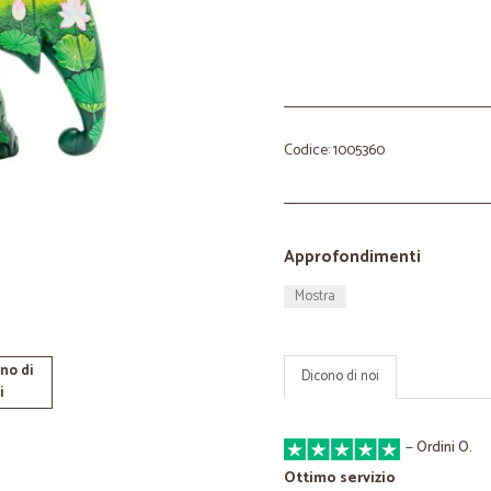
Codice: 1005360
Approfondimenti
Mostra
no di
Dicono di noi
i
—
Ordini O.
Ottimo servizio