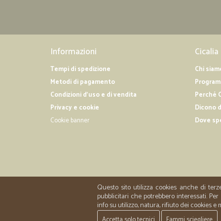
Informazioni
Cicalia
Tempi di spedizione
Chi siam
Metodi di pagamento
Programm
Condizioni d'uso e di vendita
Perché C
Privacy e cookie
Dicono d
Cookie banner
Dove sp
Questo sito utilizza cookies anche di terz
pubblicitari che potrebbero interessati. P
info su utilizzo, natura, rifiuto dei cookies e
Accetta solo tecnici
Fammi sciegliere