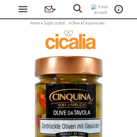
Home
Sughi, scatolame e condimenti
Olive
Cinquina olive schiacciate con spezie gr.180