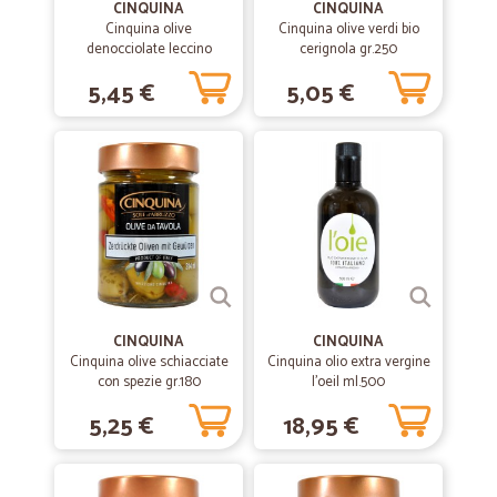
CINQUINA
CINQUINA
Cinquina olive
Cinquina olive verdi bio
ottimo seller, spedizione rapida, All 5 Stars to you
denocciolate leccino
cerignola gr.250
gr.200
5,45 €
5,05 €
—
Pamela M.
28/07/2020
Precisi e puntuali...se c è stato…
Precisi e puntuali...se c è stato qualche ritardo, è dipeso dal corriere,
non da Cicalia.
—
.
09/03/2020
Veloci nella spedizione anche se Non si…
Veloci nella spedizione anche se Non si puo' scegliere il giorno
CINQUINA
CINQUINA
Cinquina olive schiacciate
Cinquina olio extra vergine
con spezie gr.180
l'oeil ml.500
—
Paula T.
04/02/2020
5,25 €
18,95 €
tutto perfetto
tutto perfetto. spedizione in 24 ore, prodotti freschi. super gradito
l'omaggio di cioccolato Lindt ;-)