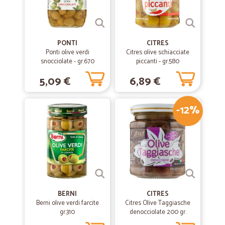
PONTI
CITRES
Ponti olive verdi
Citres olive schiacciate
snocciolate - gr.670
piccanti - gr.580
5,09 €
6,89 €
-12%
BERNI
CITRES
Berni olive verdi farcite
Citres Olive Taggiasche
gr.310
denocciolate 200 gr.