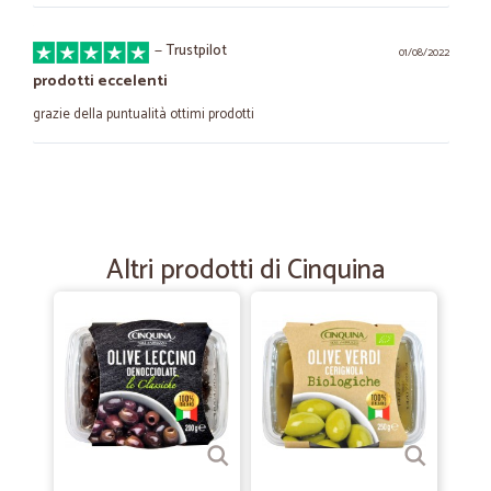
—
Trustpilot
01/08/2022
prodotti eccelenti
grazie della puntualità ottimi prodotti
—
Antonio D.
30/11/2021
Tutto benissimo
Tutto benissimo
Altri prodotti di Cinquina
—
Eleonora F.
11/05/2021
Puntuali e precisi
Puntuali e precisi
—
Marco R.
23/03/2021
ottimo seller