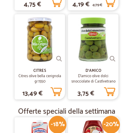
4,75 €
4,19 €
4,79 €
CITRES
D'AMICO
Citres olive bella cerignola
D'amico olive dolci
gr.1550
snocciolate di Castlvetrano
gr.290
13,49 €
3,75 €
Offerte speciali della settimana
-18%
-20%