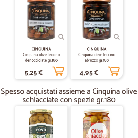
—
Samanta V.
08/02/2020
Ho fatto la spesa per la prima volta e…
Ho fatto la spesa per la prima volta e sono rimasta molto ma molto
soddisfatta. Sto già facendo la lista per la prossima spesa
CINQUINA
CINQUINA
Cinquina olive leccino
Cinquina olive leccino
denocciolate gr.180
—
Daniele L.
abruzzo gr.180
07/09/2019
Ottimo
5,25 €
4,95 €
Ottimo, veloce e ben confezionato
Spesso acquistati assieme a Cinquina olive
schiacciate con spezie gr.180