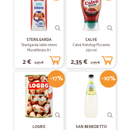
STERILGARDA
CALVE
Sterilgarda latte intero
Calvè Ketchup Piccante
Microfiltrato lt.1
250 ml
2 €
2,35 €
2,45 €
2,95 €
-17%
-10%
LOGRO
SAN BENEDETTO