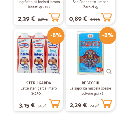
Logrò fagioli borlotti lamon
San Benedetto Limone
lessati gr.400
Zero cl.75
2,39 €
0,89 €
2,89 €
0,99 €
-8%
-8%
STERILGARDA
REBECCHI
Latte sterilgarda intero
La saporita miscela spezie
3x250 ml.
in polvere gr.4x2
3,15 €
2,29 €
3,45 €
2,49 €