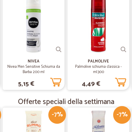
—
Giuseppe G
Ottimo prodotto
Ottimo prodotto
—
Daniela B.
I prodotti sono buoni
NIVEA
PALMOLIVE
Nivea Men Sensitive Schiuma da
Palmolive schiuma classica -
I prodotti sono buoni, spediti veloc
Barba 200 ml
ml.300
5,15 €
4,49 €
—
Fabio C.
ottimi e precisi.anche i corri
Offerte speciali della settimana
ottimi e precisi. Anche i corrieri 
distanze
-7%
-7%
—
Marco T.