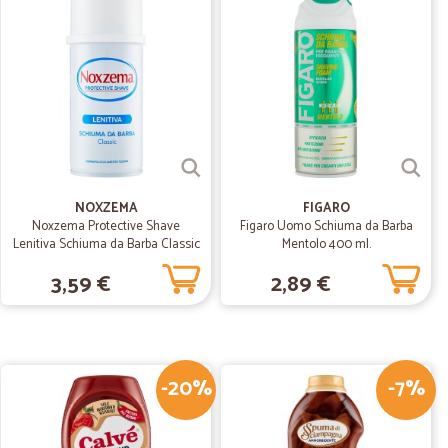
.
05/09/2020
05/06/2020
NOXZEMA
FIGARO
Noxzema Protective Shave
Figaro Uomo Schiuma da Barba
emente,peccato per il corriere!
Lenitiva Schiuma da Barba Classic
Mentolo 400 ml.
300 ml
3,59 €
2,89 €
02/04/2020
eri…
rispettano le normative anti covid con guanti mask e
-20%
-7%
25/07/2019