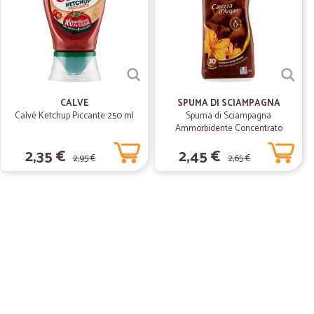
ene prodotti…
otti ottimi e servizio eccellente lo consiglio
CALVE
SPUMA DI SCIAMPAGNA
Calvè Ketchup Piccante 250 ml
Spuma di Sciampagna
Ammorbidente Concentrato
Carezza d'Argan 600 ml
2,35 €
2,45 €
2,95 €
2,65 €