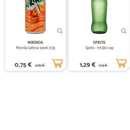
MIRINDA
SPRITE
Mirinda lattina sleek cl.33
Sprite - ml.330 vap
0,75 €
1,29 €
0,85 €
1,59 €