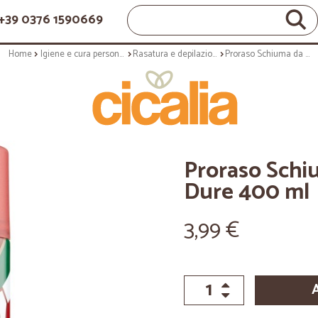
+39 0376 1590669
Home
Igiene e cura personale
Rasatura e depilazione
Proraso Schiuma da Barba Barbe Dure 400 ml
Proraso Schi
Dure 400 ml
3,99 €