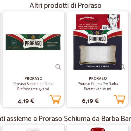
Consegna veloce
Altri prodotti di Proraso
—
Mattia C.
Molto soddisfatta
Molto soddisfatta
—
Trustpilot
Tutto perfetto dall'ordine a
Tutto perfetto dall'ordine alla cons
carne, i formaggi affettati e verdu
PRORASO
PRORASO
supermercato tradizionale. Che dir
Proraso Sapone da Barba
Proraso Crema Pre Barba
persone. Grazie di aver creato que
Rinfrescante 150 ml.
Protettiva 100 ml.
4,19 €
6,19 €
—
Paolo Z.
ati assieme a Proraso Schiuma da Barba Ba
Ottimo rispetto dei termini
Ottimo rispetto dei termini di cons