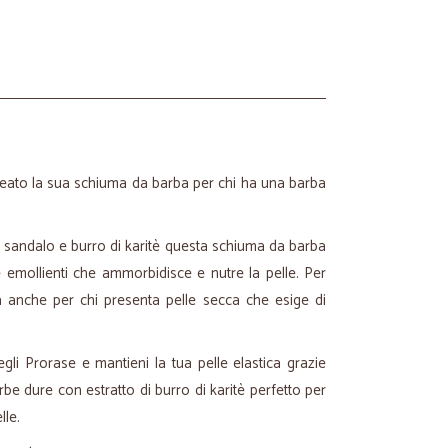
eato la sua schiuma da barba per chi ha una barba
di sandalo e burro di karitè questa schiuma da barba
 emollienti che ammorbidisce e nutre la pelle. Per
a anche per chi presenta pelle secca che esige di
gli Prorase e mantieni la tua pelle elastica grazie
be dure con estratto di burro di karitè perfetto per
lle.