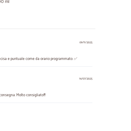
00 ml
09/11/2025
recisa e puntuale come da orario programmato. ✅
16/07/2025
 consegna. Molto consigliato!!!
01/04/2025