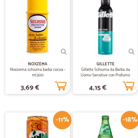
NOXZEMA
GILLETTE
Noxzema schiuma barba cocoa -
Gillette Schiuma da Barba da
ml.300
Uomo Sensitive con Profumo
Originale, 300 ml
3,69 €
4,15 €
-11%
-18%