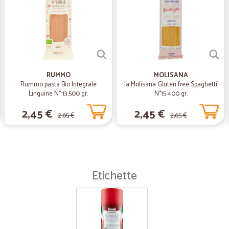
Mi piace e mi trovo molto b
Mi piace e mi trovo molto bene prod
sinceramente
RUMMO
MOLISANA
Rummo pasta Bio Integrale
la Molisana Gluten free Spaghetti
Linguine N° 13 500 gr.
N°15 400 gr.
2,45 €
2,45 €
2,65 €
2,65 €
Etichette