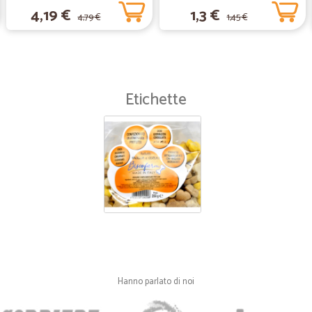
4,19 €
1,3 €
4,79 €
1,45 €
Etichette
Hanno parlato di noi