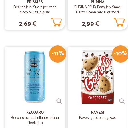
FRISKIES
PURINA
Friskies Mini Sticks per cane
PURINA FELIX Party Mix Snack
piccolo Bufalo gr.90
Gatto Ocean mix al gusto di
salmone, merluzzo e trota busta
2,69 €
2,99 €
60 gr.
-11%
-10%
RECOARO
PAVESI
Recoaro acqua brillante lattina
Pavesi gocciole - gr.500
sleek cl.33