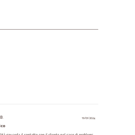
 B.
19/01/2024
ico