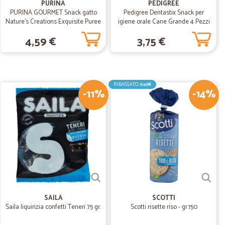
PURINA
PEDIGREE
22/09/2019
PURINA GOURMET Snack gatto
Pedigree Dentastix Snack per
mazioni e…
Nature's Creations Exquisite Puree
igiene orale Cane Grande 4 Pezzi
con Salmone e Carota Multipack
154 g
ni e consegna merce
4,59 €
3,75 €
5x10g
18/07/2019
imo ordine va…
RIBASSATO
2,45€
-11%
-14%
ine va bene c'è stato un piccolo equivoco sulla consegna
to nei tempi previsti
01/07/2019
tti…
llenti ! Grazie Cesare Maffei
SAILA
SCOTTI
Saila liquirizia confetti Teneri 75 gr.
Scotti risette riso - gr.150