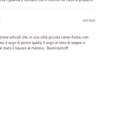
ilità riguarda il contatto con il cliente nel caso di problemi
.
16/11/2022
zione articoli che, in una città piccola come Aosta, non
o, il sugo di pesce spada, il sugo al nero di seppia o
 è stato il liquore al melone... Buonissimo!!!
.
12/05/2021
20/10/2020
oreria italiana, color rosa. Sono arrivati esattamente il
 o problema. Direi che il servizio è stato impeccabile.