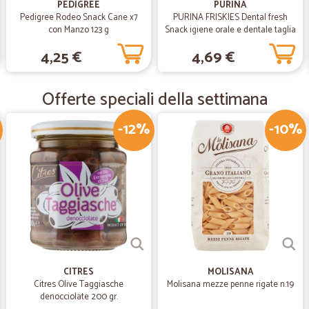
—
Lorena D.
PEDIGREE
PURINA
Pedigree Rodeo Snack Cane x7
PURINA FRISKIES Dental fresh
molto buona sia come infor
con Manzo 123 g
Snack igiene orale e dentale taglia
S busta 7 bastoncini 110 g
molto buona sia come informazio
4,25 €
4,69 €
—
Stefano A.
Offerte speciali della settimana
salve sono stefano come pr
-12%
-10%
salve sono stefano come primo ord
ma nulla di grave è stato consegna
—
Rosalba M.
Perfetta spedizione e prodo
Perfetta spedizione e prodotti ecce
CITRES
MOLISANA
Citres Olive Taggiasche
Molisana mezze penne rigate n.19
denocciolate 200 gr.