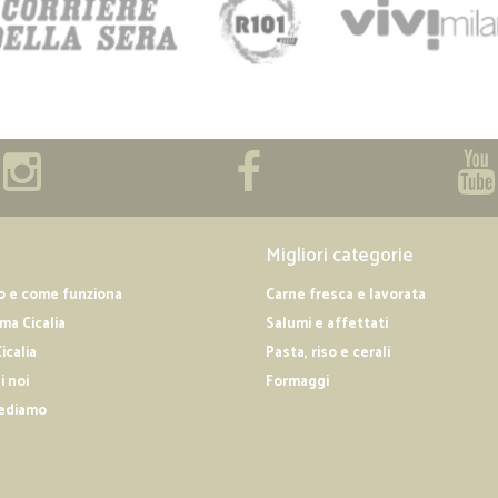
Migliori categorie
o e come funziona
Carne fresca e lavorata
a Cicalia
Salumi e affettati
icalia
Pasta, riso e cerali
i noi
Formaggi
ediamo