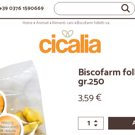
+39 0376 1590669
Home
Animali
Alimenti cani
Biscofarm folletti vaniglia-cereali gr.250
Biscofarm foll
gr.250
3,59 €