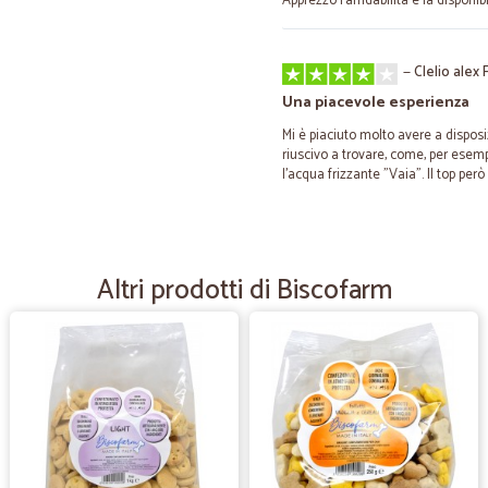
Apprezzo l’affidabilità e la disponib
—
Clelio alex F
Una piacevole esperienza
Mi è piaciuto molto avere a disposi
riuscivo a trovare, come, per esempi
l'acqua frizzante "Vaia". Il top però
—
Giuseppe M
tutto perfetto
Altri prodotti di Biscofarm
tutto perfetto
—
Silvia Z.
Coloreria italiana
Ho acquistato 4 confezioni della col
giorno indicato, senza alcun ritardo
Positivo