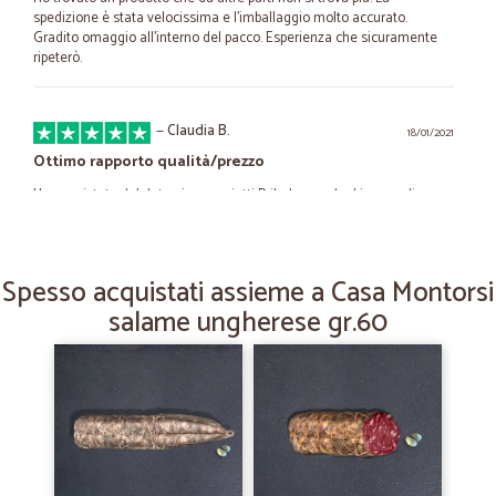
spedizione è stata velocissima e l'imballaggio molto accurato.
Gradito omaggio all'interno del pacco. Esperienza che sicuramente
ripeterò.
—
Claudia B.
18/01/2021
Ottimo rapporto qualità/prezzo
Ho acquistato del detersivo per piatti Pril, che non ha bisogno di
presentazioni, e un detersivo per capi di lana e delicati al muschio
bianco, veramente piacevole il profumo che lascia sugli indumenti!
Spesso acquistati assieme a Casa Montorsi
—
Sara D.
salame ungherese gr.60
17/12/2020
Ottimi prodotti
Ottimi prodotti, consegna veloce nei tempi previsti con ottimo
imballaggio senza dover far la fila in negozio
—
Pierluigi G.
29/10/2020