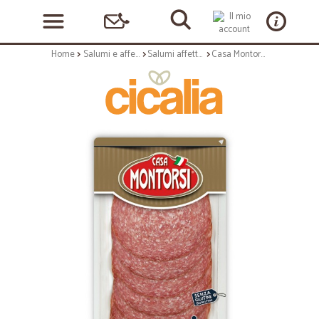
Home
Salumi e affettati
Salumi affettati
Casa Montorsi salame ungherese gr.60