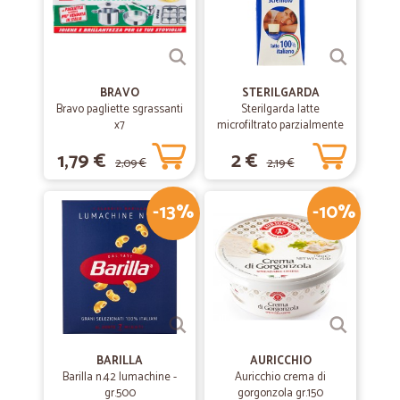
—
Sarah F.
15/03/2019
VALIDISSIMO
Dopo il primo ordine sono già conquistata: i prodotti sono arrivati il
giorno seguente, imballaggio perfetto, nulla da obiettare. Un metodo
per fare la spesa assolutamente consigliato.
BRAVO
STERILGARDA
Bravo pagliette sgrassanti
Sterilgarda latte
x7
microfiltrato parzialmente
scremato lt.1
1,79 €
2 €
2,09 €
2,19 €
-13%
-10%
BARILLA
AURICCHIO
Barilla n.42 lumachine -
Auricchio crema di
gr.500
gorgonzola gr.150