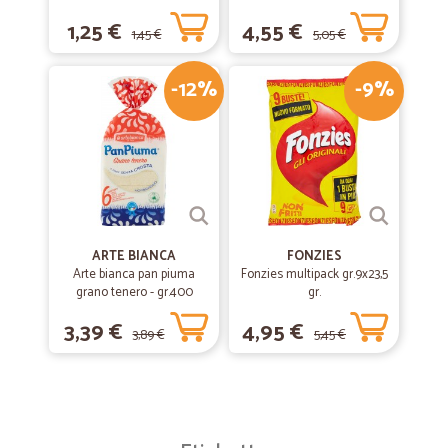
1,25 €
4,55 €
1,45 €
5,05 €
-12%
-9%
ARTE BIANCA
FONZIES
Arte bianca pan piuma
Fonzies multipack gr.9x23,5
grano tenero - gr.400
gr.
3,39 €
4,95 €
3,89 €
5,45 €