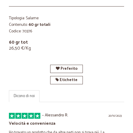
Tipologia: Salame
Contenuto:
60 gr totali
Codice: 70376
60 gr tot
26,50 €/Kg
Preferito
Etichette
Dicono di noi
—
Alessandro R.
20/10/2023
Velocità e convenienza
Ho trovato un prodotto che da altre parti non si trova più. La