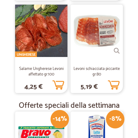
—
David R.
04/09/2019
Puntuali precisi e veloci consigliato per l'esperienza
avuta con un ordine tramite loro
Puntuali precisi e veloci consigliato per l'esperienza avuta con un
ordine tramite loro
UNGHERESE
—
Salvatore C.
04/04/2019
Consegna rapida
Salame Ungherese Levoni
Levoni schiacciata piccante
Consegna rapida, prezzo e qualità ottima.
affettato gr.100
gr.80
4,25 €
5,19 €
—
Mirko Z.
21/03/2019
Offerte speciali della settimana
Perfetti
Perfetti, in 2 giorni consegnate le patate in Sardegna.Ottimo prodotto
-14%
-8%
e confezione. Bravi