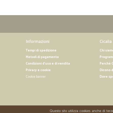
Informazioni
Cicalia
Tempi di spedizione
Chi siam
Metodi di pagamento
Programm
Condizioni d'uso e di vendita
Perché C
Privacy e cookie
Dicono d
Cookie banner
Dove sp
Questo sito utilizza cookies anche di terz