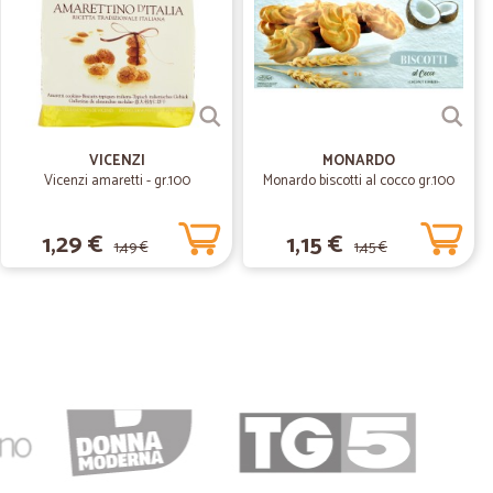
10/05/2021
a del…
pporto con Cicalia e lo testimonia il fatto che continuo
lte gli scatoloni arrivano rovinati; l'attuale sistema di
nale del precedente.
VICENZI
MONARDO
Vicenzi amaretti - gr.100
Monardo biscotti al cocco gr.100
12/07/2020
1,29 €
1,15 €
1,49 €
1,45 €
i prezzi,spedizione veloce !!!
12/02/2020
lla F.
04/12/2018