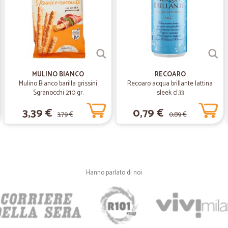
—
Ivana G.
in generale sono soddisfatt
in generale sono soddisfatta del ra
periodicamente a fare acquisti. A vo
inscatolamento è molto più funzio
MULINO BIANCO
RECOARO
Mulino Bianco barilla grissini
Recoaro acqua brillante lattina
—
Alberto B.
Sgranocchi 210 gr.
sleek cl.33
Ottima esperienza !!!
3,39 €
0,79 €
3,79 €
0,89 €
Ottima esperienza ,ben forniti ,ottim
—
Massimo P.
Ottimo servizio
Hanno parlato di noi
Ottimo servizio
—
Maria gabrie