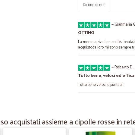
Dicono di noi
—
Gianmaria G
OTTIMO
La merce arriva ben confezionata,in
acquistoda loro mi sono sempre tr
—
Roberto D.
Tutto bene, veloci ed efficac
Tutto bene veloci e puntuali
—
Dani diego 
Gran varietà di prodotti e pr
so acquistati assieme a cipolle rosse in rete
Gran varietà di prodotti e prezzi. 
prezzo.