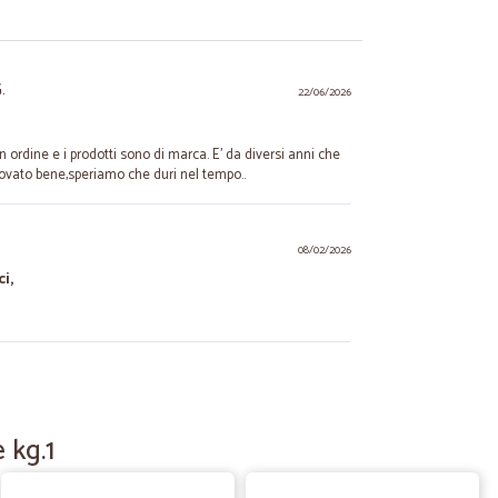
.
22/06/2026
 ordine e i prodotti sono di marca. E' da diversi anni che
ovato bene,speriamo che duri nel tempo..
08/02/2026
i,
S.
25/05/2025
ezzi
 kg.1
Spedizione e consegna veloci, buono il rapporto qualità