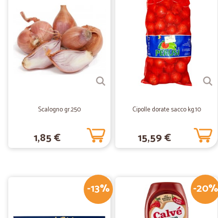
Scalogno gr.250
Cipolle dorate sacco kg.10
1,85 €
15,59 €
-13%
-20%