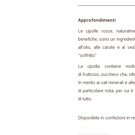
Approfondimenti
Le cipolle rosse, naturalme
benefiche, sono un ingredient
all'olio, alle carote e al se
"soffritto"
La cipolla contiene mol
di fruttosio, zucchero che, ol
In merito ai sali minerali e a
di particolare nota, per cui 
di tutto.
Disponibile in confezioni in r