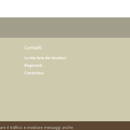
Contatti
La mia lista dei desideri
Registrati
Contattaci
zzare il traffico e mostrare messaggi anche