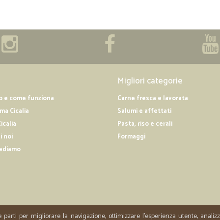
sì tutto a posto.
sì tutto a posto.
Migliori categorie
o e come funziona
Carne fresca e lavorata
a Cicalia
Salumi e affettati
icalia
Pasta, riso e cerali
i noi
Formaggi
ediamo
e parti per migliorare la navigazione, ottimizzare l'esperienza utente, anali