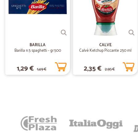
BARILLA
CALVE
Barilla n.5 spaghetti - gr.500
Calvè Ketchup Piccante 250 ml
1,29 €
2,35 €
1,49 €
2,95 €