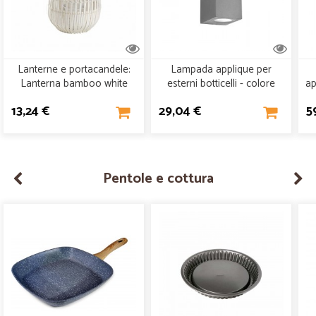
Lanterne e portacandele:
Lampada applique per
Lanterna bamboo white
esterni botticelli - colore
ap
25x40h
silver - 2xgu10 -
-
13,24 €
29,04 €
5
150x92x68mm
Pentole e cottura