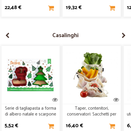
22,48 €
19,32 €
1
Casalinghi
Serie di tagliapasta a forma
Taper, contenitori,
di albero natale e scarpone
conservatori: Sacchetti per
ut
in plastica - serie set 2
frutta e verdura set 3 pz
5,52 €
16,40 €
6