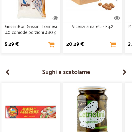
GrissinBon Grissini Torinesi
Vicenzi amaretti - kg.2
M
40 comode porzioni 480 g
5,29 €
20,29 €
3
Sughi e scatolame