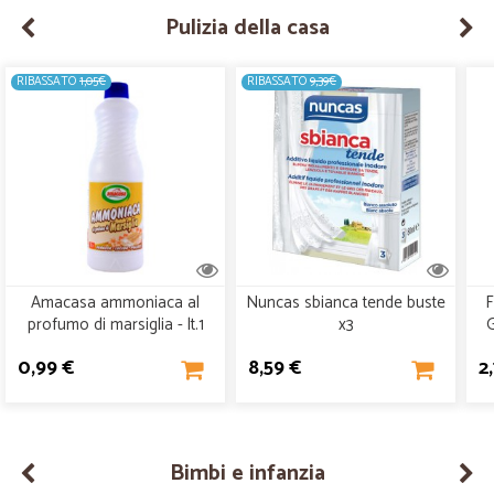
Pulizia della casa
RIBASSATO
1,05€
RIBASSATO
9,39€
Amacasa ammoniaca al
Nuncas sbianca tende buste
F
profumo di marsiglia - lt.1
x3
G
0,99 €
8,59 €
2
Bimbi e infanzia