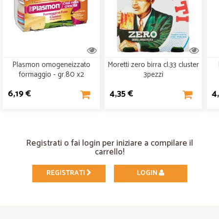
Plasmon omogeneizzato
Moretti zero birra cl.33 cluster
formaggio - gr.80 x2
3pezzi
6,19 €
4,35 €
4
Registrati o fai login per iniziare a compilare il
carrello!
REGISTRATI
LOGIN