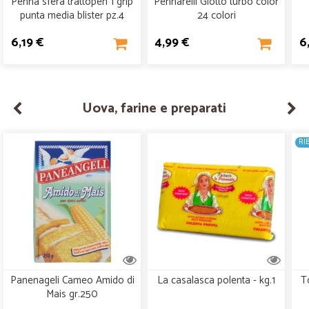
Penna sfera trattopen 1 grip
Pennarelli Giotto turbo color
punta media blister pz.4
24 colori
6,19 €
4,99 €
6
Uova, farine e preparati
RI
Panenageli Cameo Amido di
La casalasca polenta - kg.1
T
Mais gr.250