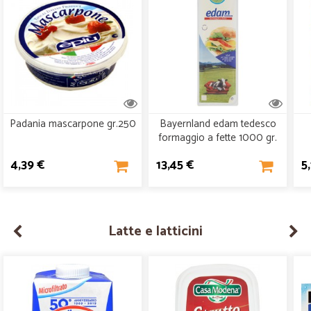
Padania mascarpone gr.250
Bayernland edam tedesco
formaggio a fette 1000 gr.
4,39 €
13,45 €
5
Latte e latticini