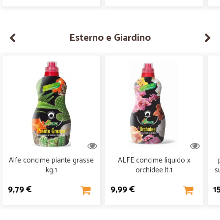
Esterno e Giardino
Alfe concime piante grasse
ALFE concime liquido x
kg.1
orchidee lt.1
s
9,79 €
9,99 €
1