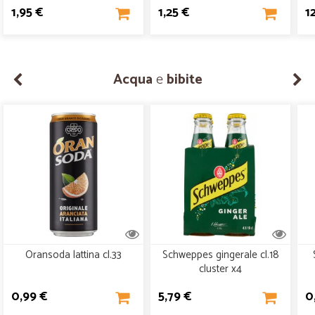
1,95 €
1,25 €
1
Acqua
e
bibite
Oransoda lattina cl.33
Schweppes gingerale cl.18
cluster x4
0,99 €
5,79 €
0