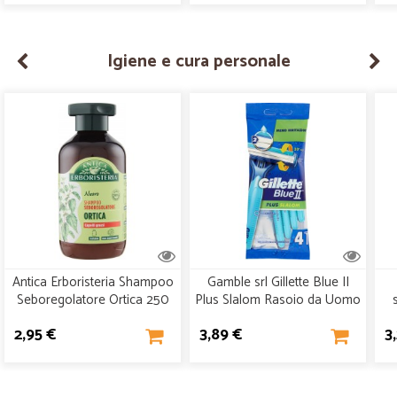
Igiene e cura personale
Antica Erboristeria Shampoo
Gamble srl Gillette Blue II
Seboregolatore Ortica 250
Plus Slalom Rasoio da Uomo
ml
Usa e Getta - 4 rasoi
vi
2,95 €
3,89 €
3