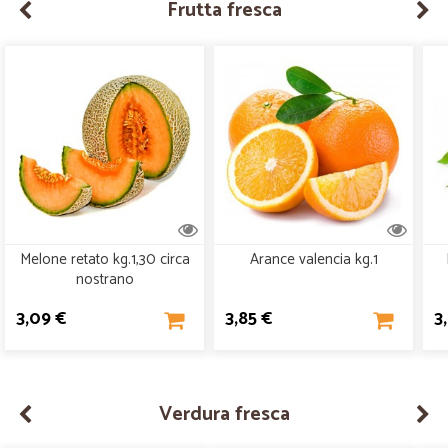
Frutta fresca
Melone retato kg.1,30 circa
Arance valencia kg.1
nostrano
3,09 €
3,85 €
3
Verdura fresca