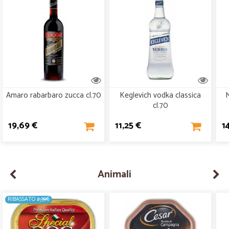
Amaro rabarbaro zucca cl.70
Keglevich vodka classica
M
cl.70
19,69 €
11,25 €
1
Animali
RIBASSATO
2,39€