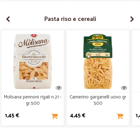
Pasta riso e cereali
Molisana pennoni rigati n.21 -
Camerino garganelli uovo gr
gr.500
500
1,45 €
4,45 €
1