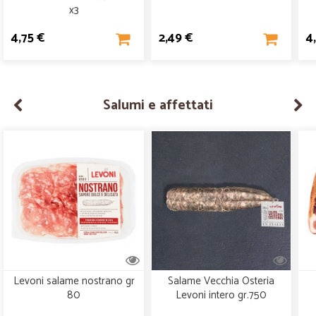
x3
4,75 €
2,49 €
4
Salumi e affettati
Levoni salame nostrano gr
Salame Vecchia Osteria
80
Levoni intero gr.750