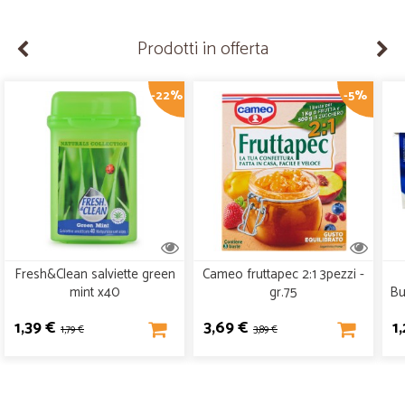
Prodotti in offerta
-22%
-5%
Fresh&Clean salviette green
Cameo fruttapec 2:1 3pezzi -
mint x40
gr.75
Bu
1,39 €
3,69 €
1
1,79 €
3,89 €