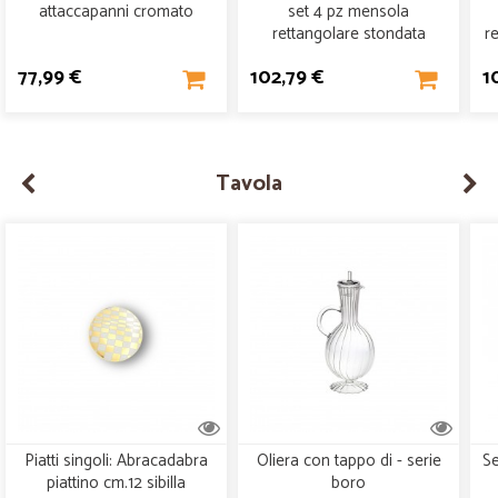
attaccapanni cromato
set 4 pz mensola
rettangolare stondata
r
arancio
77,99 €
102,79 €
1
Tavola
Piatti singoli: Abracadabra
Oliera con tappo di - serie
Se
piattino cm.12 sibilla
boro