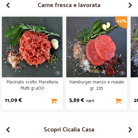
Carne fresca e lavorata
-20%
Macinato scelto Macelleria
Hamburger manzo e maiale
Mutti gr.400
gr. 235
11,09 €
5,89 €
2
7,34 €
Scopri Cicalia Casa