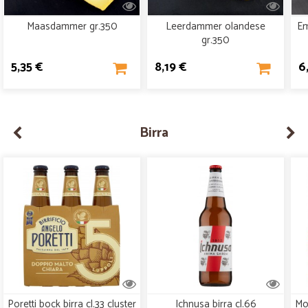
Maasdammer gr.350
Leerdammer olandese
Em
gr.350
5,35 €
8,19 €
6
Birra
Poretti bock birra cl.33 cluster
Ichnusa birra cl.66
Mor