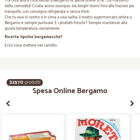
Tra città alta e città bassa, a
Bergamo
la spesa online si fa… col massimo
della comodità! Cicalia arriva ovunque, dai borghi storici fino alle frazioni più
tranquille, con
consegna refrigerata
e senza limiti.
Che tu viva in centro o in cima a una salita, il nostro
supermercato online a
Bergamo
è sempre puntuale. E i prodotti freschi? Sempre mantenuti alla
giusta temperatura, ovviamente.
Ricette tipiche bergamasche?
Ecco cosa mettere nel carrello:
32570
prodotti
Spesa Online Bergamo