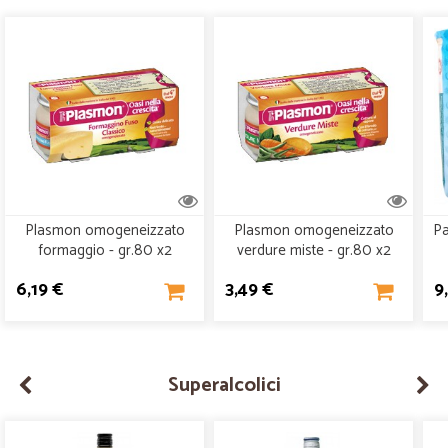
Plasmon omogeneizzato
Plasmon omogeneizzato
Pa
formaggio - gr.80 x2
verdure miste - gr.80 x2
6,19 €
3,49 €
9
Superalcolici