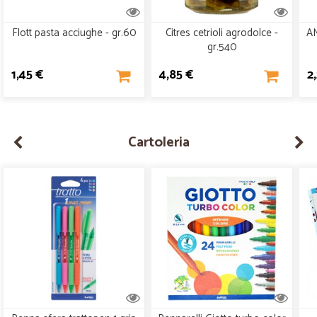
Flott pasta acciughe - gr.60
Citres cetrioli agrodolce -
AM
gr.540
1,45 €
4,85 €
2
Cartoleria