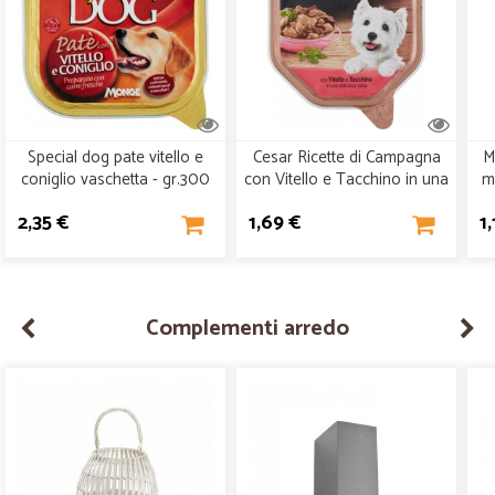
Special dog pate vitello e
Cesar Ricette di Campagna
M
coniglio vaschetta - gr.300
con Vitello e Tacchino in una
m
deliziosa salsa 150 gr.
2,35 €
1,69 €
1
Complementi arredo