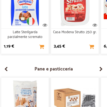
Latte Sterilgarda
Casa Modena Strutto 250 gr.
parzialmente scremato
ml.500
1,19 €
3,45 €
6
Pane e pasticceria