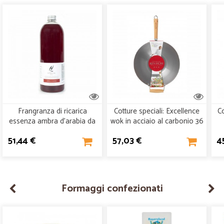
Frangranza di ricarica
Cotture speciali: Excellence
Co
essenza ambra d'arabia da
wok in acciaio al carbonio 36
1000 ml
cm
51,44 €
57,03 €
4
Formaggi confezionati