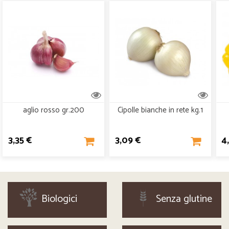
aglio rosso gr.200
Cipolle bianche in rete kg.1
3,35 €
3,09 €
4
Biologici
Senza glutine