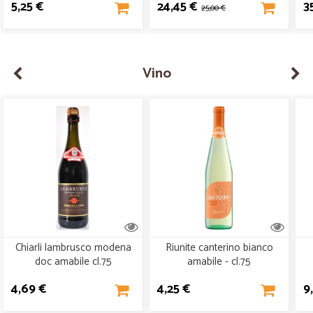
5,25 €
24,45 €
3
25,00 €
Vino
Chiarli lambrusco modena
Riunite canterino bianco
doc amabile cl.75
amabile - cl.75
4,69 €
4,25 €
9