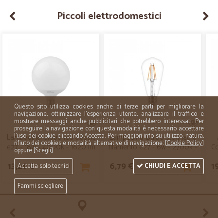
Piccoli elettrodomestici
Questo sito utilizza cookies anche di terze parti per migliorare la
navigazione, ottimizzare l'esperienza utente, analizzare il traffico e
mostrare messaggi anche pubblicitari che potrebbero interessati. Per
proseguire la navigazione con questa modalità è necessario accettare
l'uso dei cookie cliccando Accetta. Per maggiori info su utilizzo, natura,
Lampadina Globo led classic
Lampadina Bulbo st64 led a
rifiuto dei cookies e modalità alternative di navigazione: [
Cookie Policy
]
e27 - 18w - 4000k - 1620 lm
filamento e27 - 6w - 2700k -
Co
oppure [
Scegli
]
- g120
600 lm - blister
13,24 €
6,79 €
1
Accetta solo tecnici
CHIUDI E ACCETTA
Fammi sciegliere
Tessile casa