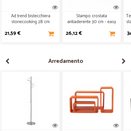
Ad trend bistecchiera
Stampo crostata
Te
stonecooking 28 cm
antiaderente 30 cm - easy
st
baking
21,59 €
26,12 €
3
Arredamento