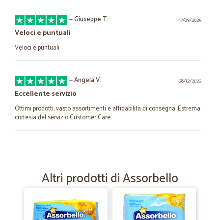
—
Giuseppe T.
17/09/2025
Veloci e puntuali
Veloci e puntuali
—
Angela V.
28/12/2022
Eccellente servizio
Ottimi prodotti, vasto assortimenti e affidabilita di consegna. Estrema
cortesia del servizio Customer Care.
—
Trustpilot
31/10/2022
OTTIMO!!!
Altri prodotti di Assorbello
Servizio davvero ottimo, merce ben confezionata, super comodo È la
seconda volta che li chiamo e non potrei chiedere di meglio Io sono a
Bra in Piemonte e posso dire che il corriere che è venuto da me
queste due volte è davvero super cortese e disponibile Consiglio
vivamente Da tempo aspettavo un servizio così e non li lascerò più !!