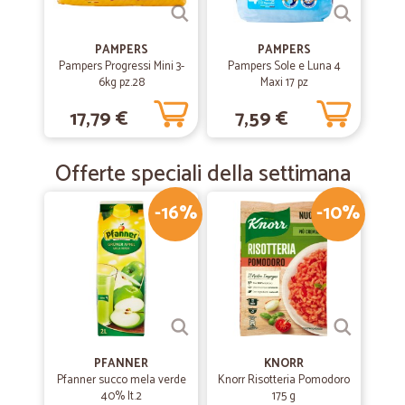
PAMPERS
PAMPERS
Pampers Progressi Mini 3-
Pampers Sole e Luna 4
6kg pz.28
Maxi 17 pz
17,79 €
7,59 €
Offerte speciali della settimana
-16%
-10%
PFANNER
KNORR
Pfanner succo mela verde
Knorr Risotteria Pomodoro
40% lt.2
175 g