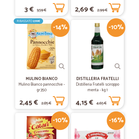
3 €
2,69 €
3,59 €
2,99 €
RIBASSATO
2,99€
-14%
-10%
MULINO BIANCO
DISTILLERIA FRATELLI
Mulino Bianco pannocchie -
Distilleria Fratelli sciroppo
gr.350
menta - kg.1
2,45 €
4,15 €
2,85 €
4,65 €
-10%
-16%