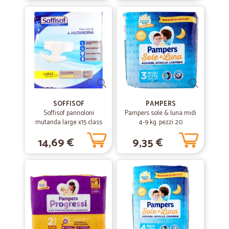
—
Antonella C.
16/03/2019
Consiglio questa azienda a chiunque
Consiglio questa azienda a chiunque
SOFFISOF
PAMPERS
Soffisof pannoloni
Pampers sole & luna midi
mutanda large x15 class
4-9 kg. pezzi 20
14,69 €
9,35 €