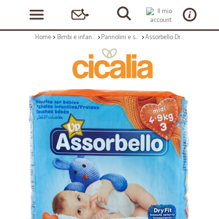
Home
Bimbi e infanzia
Pannolini e salviette per l'infanzia
Assorbello Dryfit Up midi 4-9 kg (taglia 3) 20 pz.