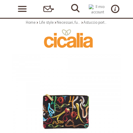
Home
Life style
Necessari, funzionali e quotidiani
Astuccio porta oggetti - stampa fantasia snakes - size 21x15,5 cm - serie toiletpaper