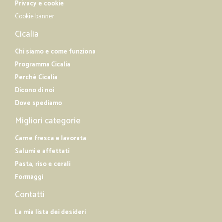
Privacy e cookie
Conveniente e veloce. L’alternativa migliore per fare la spesa se non
Cookie banner
si ha abbastanza tempo.
Cicalia
Chi siamo e come funziona
Programma Cicalia
Perché Cicalia
Dicono di noi
Dove spediamo
Migliori categorie
Carne fresca e lavorata
Salumi e affettati
Pasta, riso e cerali
Formaggi
Contatti
La mia lista dei desideri