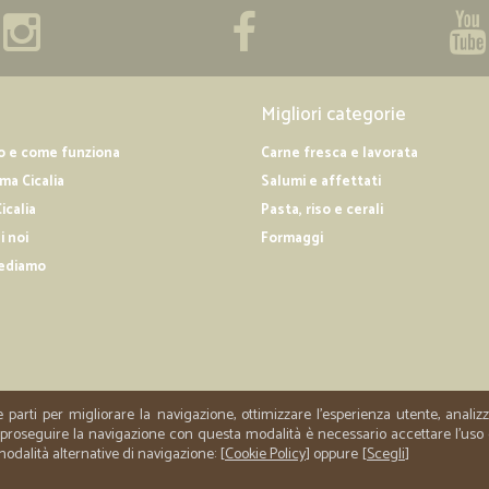
—
Gaetano P.
Ottimo servizio!prima esper
Ottimo servizio!
Migliori categorie
o e come funziona
Carne fresca e lavorata
—
Angelo M.
a Cicalia
Salumi e affettati
Veloci e precisi
icalia
Pasta, riso e cerali
i noi
Formaggi
Veloci e precisi
ediamo
—
Giovanni P.
Consegna veloce e prezzi o.k
Consegna veloce e puntuale con cam
e parti per migliorare la navigazione, ottimizzare l'esperienza utente, anali
er proseguire la navigazione con questa modalità è necessario accettare l'uso
 modalità alternative di navigazione: [
Cookie Policy
] oppure [
Scegli
]