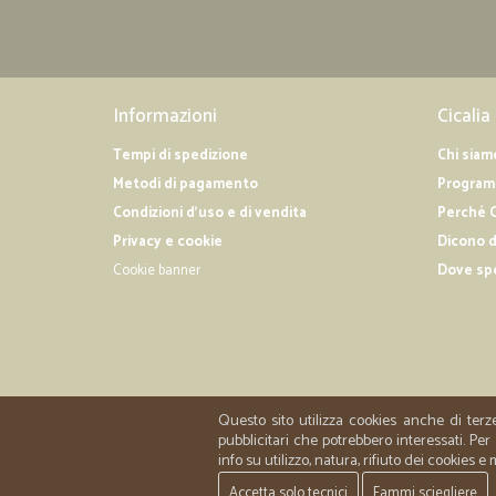
Informazioni
Cicalia
Tempi di spedizione
Chi siam
Metodi di pagamento
Programm
Condizioni d'uso e di vendita
Perché C
Privacy e cookie
Dicono d
Cookie banner
Dove sp
Questo sito utilizza cookies anche di terz
pubblicitari che potrebbero interessati. P
info su utilizzo, natura, rifiuto dei cookies e
Accetta solo tecnici
Fammi sciegliere