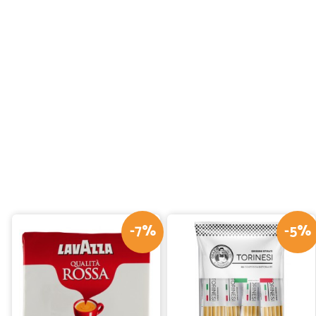
-7%
-5%