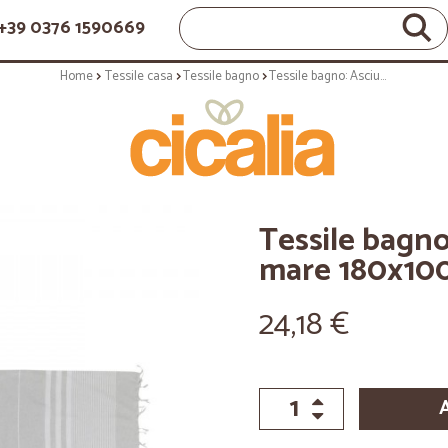
+39 0376 1590669
Home
Tessile casa
Tessile bagno
Tessile bagno: Asciugamano telo mare 180x100 cm sultan beige
Tessile bagn
mare 180x100
24,18 €