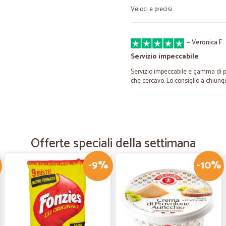
Veloci e precisi
—
Veronica F.
Servizio impeccabile
Servizio impeccabile e gamma di pro
che cercavo. Lo consiglio a chiunq
—
Angelo P.
Prodotti ottimi, imballaggi p
consigliatissimo
Offerte speciali della settimana
Ottimo sito, prodotti ottimi
-9%
-10%
—
Marco F.
ORGANIZZAZIONE CHE SFIOR
Non posso che parlare molto bene d
telefonato per avere informazioni p