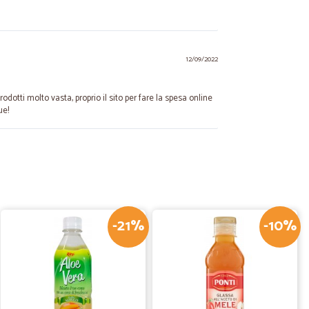
12/09/2022
dotti molto vasta, proprio il sito per fare la spesa online
ue!
21/03/2022
erfetti, venditore serio e preciso
-21%
-10%
23/04/2021
A LA PERFEZIONE
i voi, organizzazione al limite della perfezione, ho
er un ordine che avevo sbagliato io a fare e la risposta è