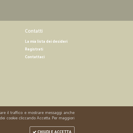
07/10/2019
ienza
Contatti
La mia lista dei desideri
Registrati
05/10/2019
Contattaci
10/01/2019
.
ion frigo! Prezzi o.k.
zzare il traffico e mostrare messaggi anche
 dei cookie cliccando Accetta. Per maggiori
CHIUDI E ACCETTA