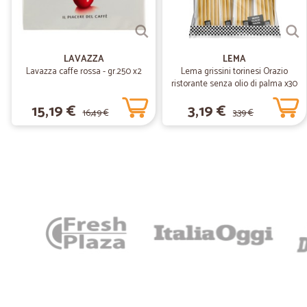
LAVAZZA
LEMA
Lavazza caffe rossa - gr.250 x2
Lema grissini torinesi Orazio
ristorante senza olio di palma x30
gr.450
15,19 €
3,19 €
16,49 €
3,39 €