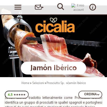
Jamón Ibérico
Home
Selezioni
Prosciutto Spagnolo
Jamón Ibérico
4,5
ORDINA
Jamón Ibérico tradotto letteralmente come Prosciutto Iberico
identifica un gruppo di prosciutti (e spalle) spagnoli e portoghesi