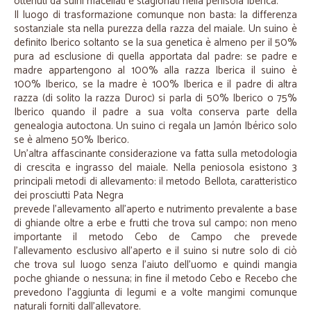
ottenuti da suini macellati e stagionati nella penisola Iberica.
Il luogo di trasformazione comunque non basta: la differenza
sostanziale sta nella purezza della razza del maiale. Un suino è
definito Iberico soltanto se la sua genetica è almeno per il 50%
pura ad esclusione di quella apportata dal padre: se padre e
madre appartengono al 100% alla razza Iberica il suino è
100% Iberico, se la madre è 100% Iberica e il padre di altra
razza (di solito la razza Duroc) si parla di 50% Iberico o 75%
Iberico quando il padre a sua volta conserva parte della
genealogia autoctona. Un suino ci regala un Jamón Ibérico solo
se è almeno 50% Iberico.
Un'altra affascinante considerazione va fatta sulla metodologia
di crescita e ingrasso del maiale. Nella peniosola esistono 3
principali metodi di allevamento: il metodo Bellota, caratteristico
dei prosciutti Pata Negra
prevede l'allevamento all'aperto e nutrimento prevalente a base
di ghiande oltre a erbe e frutti che trova sul campo; non meno
importante il metodo Cebo de Campo che prevede
l'allevamento esclusivo all'aperto e il suino si nutre solo di ciò
che trova sul luogo senza l'aiuto dell'uomo e quindi mangia
poche ghiande o nessuna; in fine il metodo Cebo e Recebo che
prevedono l'aggiunta di legumi e a volte mangimi comunque
naturali forniti dall'allevatore.