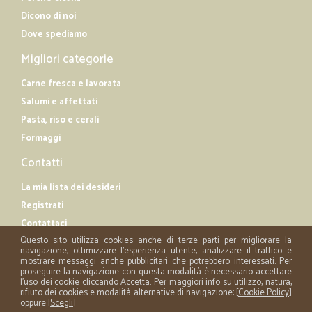
Dicono di noi
Dove spediamo
Migliori categorie
Carne fresca e lavorata
Salumi e affettati
Pasta, riso e cerali
Formaggi
Contatti
La mia lista dei desideri
Registrati
Contattaci
Questo sito utilizza cookies anche di terze parti per migliorare la
navigazione, ottimizzare l'esperienza utente, analizzare il traffico e
mostrare messaggi anche pubblicitari che potrebbero interessati. Per
proseguire la navigazione con questa modalità è necessario accettare
l'uso dei cookie cliccando Accetta. Per maggiori info su utilizzo, natura,
rifiuto dei cookies e modalità alternative di navigazione: [
Cookie Policy
]
oppure [
Scegli
]