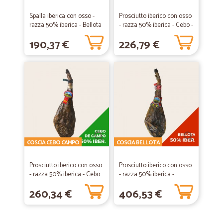
Spalla iberica con osso -
Prosciutto iberico con osso
razza 50% iberica - Bellota
- razza 50% iberica - Cebo -
- min 20...
min...
190,37 €
226,79 €
COSCIA CEBO CAMPO
COSCIA BELLOTA
Prosciutto iberico con osso
Prosciutto iberico con osso
- razza 50% iberica - Cebo
- razza 50% iberica -
de...
Bellota -...
260,34 €
406,53 €