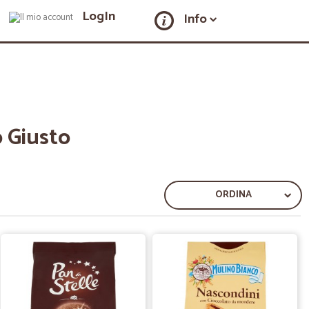
LogIn
Info
o Giusto
ORDINA