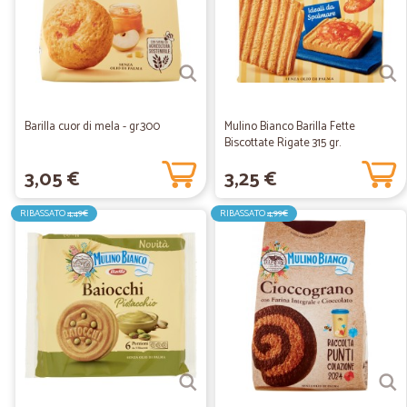
Barilla cuor di mela - gr.300
Mulino Bianco Barilla Fette
Biscottate Rigate 315 gr.
3,05 €
3,25 €
RIBASSATO
4,49€
RIBASSATO
4,99€