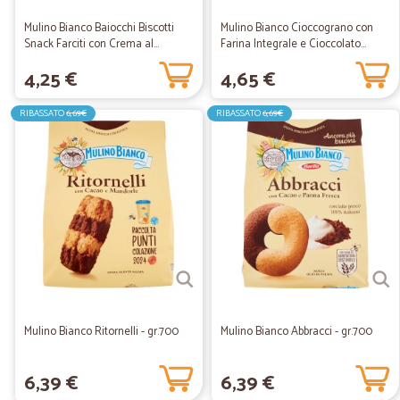
Mulino Bianco Baiocchi Biscotti
Mulino Bianco Cioccograno con
Snack Farciti con Crema al...
Farina Integrale e Cioccolato...
4,25 €
4,65 €
RIBASSATO
6,69€
RIBASSATO
6,69€
Mulino Bianco Ritornelli - gr.700
Mulino Bianco Abbracci - gr.700
6,39 €
6,39 €