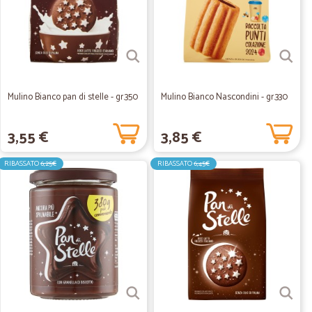
Mulino Bianco pan di stelle - gr.350
Mulino Bianco Nascondini - gr.330
3,55 €
3,85 €
RIBASSATO
6,25€
RIBASSATO
6,45€