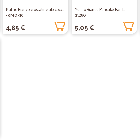
Mulino Bianco crostatine albicocca
Mulino Bianco Pancake Barilla
- gr.40 x10
gr.280
4,85 €
5,05 €