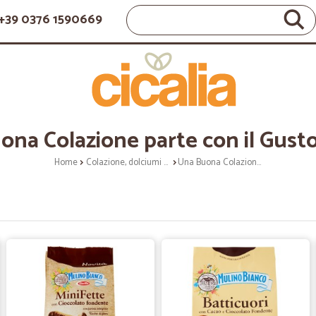
+39 0376 1590669
na Colazione parte con il Gust
Home
Colazione, dolciumi e snack
Una Buona Colazione parte con il Gusto Giusto