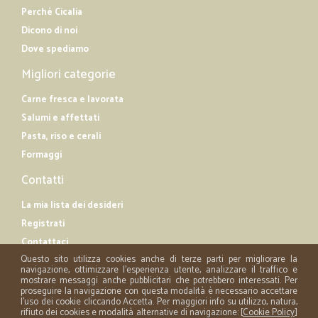
Perché Cicalia
Dicono di noi
Dove spediamo
Migliori categorie
Carne fresca e lavorata
Salumi e affettati
Pasta, riso e cerali
Formaggi
Contatti
La mia lista dei desideri
Registrati
Contattaci
Questo sito utilizza cookies anche di terze parti per migliorare la
navigazione, ottimizzare l'esperienza utente, analizzare il traffico e
mostrare messaggi anche pubblicitari che potrebbero interessati. Per
proseguire la navigazione con questa modalità è necessario accettare
l'uso dei cookie cliccando Accetta. Per maggiori info su utilizzo, natura,
rifiuto dei cookies e modalità alternative di navigazione: [
Cookie Policy
]