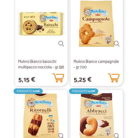
Mulino Bianco baiocchi
Mulino Bianco campagnole
multipacco nocciola - gr.336
- gr.700
5,15 €
5,25 €
RIBASSATO
6,69€
RIBASSATO
6,69€