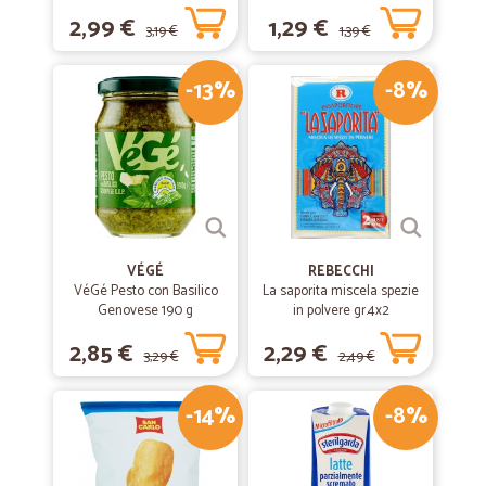
coniglio, pollo e verdure
2,99 €
1,29 €
scatola gr.400
3,19 €
1,39 €
-13%
-8%
VÉGÉ
REBECCHI
VéGé Pesto con Basilico
La saporita miscela spezie
Genovese 190 g
in polvere gr.4x2
2,85 €
2,29 €
3,29 €
2,49 €
-14%
-8%