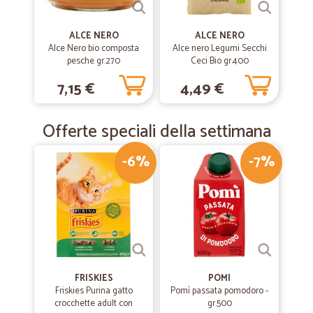
ALCE NERO
ALCE NERO
—
Maria bruna B.
13/08/2019
Alce Nero bio composta
Alce nero Legumi Secchi
Una garanzia
pesche gr.270
Ceci Bio gr.400
È stato facilissimo ordinare e acquistare prodotti che non riuscivo a
7,15 €
4,49 €
trovare nel luogo di mare dove sto villeggiando. La consegna ha
rispettato i brevi tempi previsti. Sono molto soddisfatta.
Offerte speciali della settimana
—
Nicola T.
28/06/2019
-6%
-7%
Risparmio,qualità,convenienza per una…
Risparmio,qualità,convenienza per una azienda seria.Elimina le code
alle casse,stress,caldo.Tutto comodamente da casa.Eccezionale!
—
Silvana beltrami c/o sp S.
18/03/2019
Molto precisi e veloci ...
FRISKIES
POMI
Molto precisi e veloci .... sono soddisfatta
Friskies Purina gatto
Pomì passata pomodoro -
crocchette adult con
gr.500