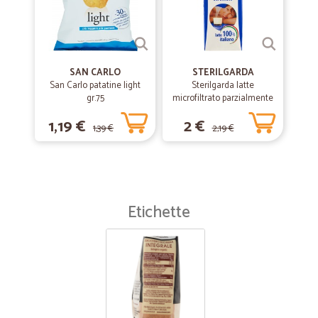
SAN CARLO
STERILGARDA
San Carlo patatine light
Sterilgarda latte
gr.75
microfiltrato parzialmente
scremato lt.1
1,19 €
2 €
1,39 €
2,19 €
Etichette