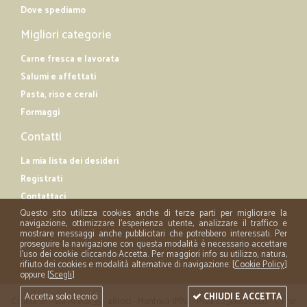
Dove spediamo
Migliori categorie
Carne fresca e lavorata
Salumi e affettati
Pasta, riso e cerali
Formaggi
Contatti
La mia lista dei desideri
Registrati
Contattaci
Questo sito utilizza cookies anche di terze parti per migliorare la
navigazione, ottimizzare l'esperienza utente, analizzare il traffico e
mostrare messaggi anche pubblicitari che potrebbero interessati. Per
proseguire la navigazione con questa modalità è necessario accettare
l'uso dei cookie cliccando Accetta. Per maggiori info su utilizzo, natura,
rifiuto dei cookies e modalità alternative di navigazione: [
Cookie Policy
]
oppure [
Scegli
]
Accetta solo tecnici
CHIUDI E ACCETTA
Cicalia srl - via Acerbi 35 - 46100 - Mantova (MN) - P.iva 02508120207 - C.Fisc