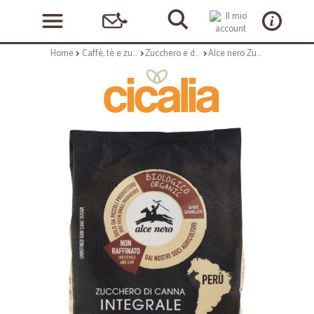
Home
Caffè, tè e zucchero
Zucchero e dolcificanti
Alce nero Zucchero di Canna Integrale Bio 500 gr