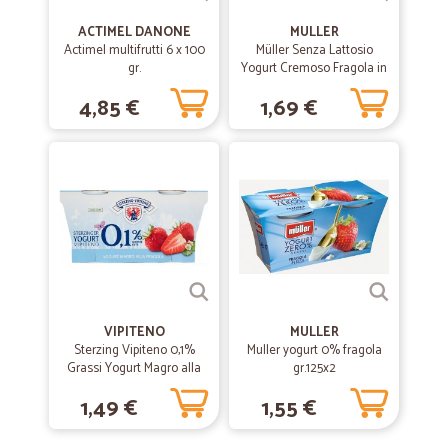
ACTIMEL DANONE
MULLER
Actimel multifrutti 6 x 100
Müller Senza Lattosio
gr.
Yogurt Cremoso Fragola in
Pezzi 2 x 125 g
4,85 €
1,69 €
VIPITENO
MULLER
Sterzing Vipiteno 0,1%
Muller yogurt 0% fragola
Grassi Yogurt Magro alla
gr.125x2
Fragola 2 x 125 g
1,49 €
1,55 €