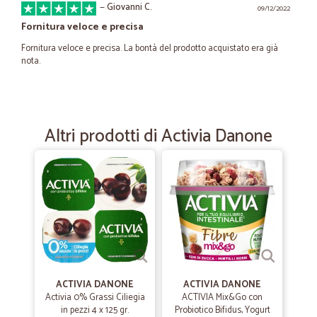
—
Giovanni C.
09/12/2022
Fornitura veloce e precisa
Fornitura veloce e precisa. La bontà del prodotto acquistato era già
nota.
—
Carlo L.
31/05/2021
precisi
Altri prodotti di Activia Danone
precisi - veloci - affidabili complimenti
—
Rosa S.
05/05/2021
la mia prima ordinazione.Molto…
la mia prima ordinazione.Molto soddisfatta. Saro una vostra
cliente.grazie rosa salcuni
ACTIVIA DANONE
ACTIVIA DANONE
—
Lorenzo I.
Activia 0% Grassi Ciliegia
ACTIVIA Mix&Go con
02/11/2020
in pezzi 4 x 125 gr.
Probiotico Bifidus, Yogurt
Tutto come previsto