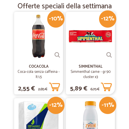
Offerte speciali della settimana
-10%
-12%
COCACOLA
SIMMENTHAL
Coca-cola senza caffeina -
Simmenthal carne - gr.90
lt.1,5
cluster x3
2,55 €
5,89 €
2,85 €
6,75 €
-12%
-11%