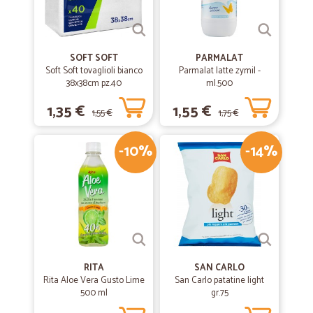
SOFT SOFT
PARMALAT
Soft Soft tovaglioli bianco
Parmalat latte zymil -
38x38cm pz.40
ml.500
1,35 €
1,55 €
1,55 €
1,75 €
-10%
-14%
RITA
SAN CARLO
Rita Aloe Vera Gusto Lime
San Carlo patatine light
500 ml
gr.75