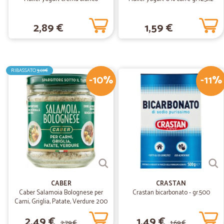
2,89 €
1,59 €
RIBASSATO
3,69€
-10%
-11%
CABER
CRASTAN
Caber Salamoia Bolognese per
Crastan bicarbonato - gr.500
Carni, Griglia, Patate, Verdure 200
gr.
2,49 €
1,49 €
2,79 €
1,69 €