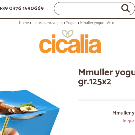
+39 0376 1590669
Home
Latte, burro, yogurt
Yogurt
Mmuller yogurt 0% nocciola gr.125x2
Mmuller yogu
gr.125x2
Mmuller y
In que