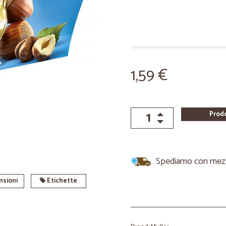
1,59 €
Prod
Spediamo con mezzi 
sioni
Etichette