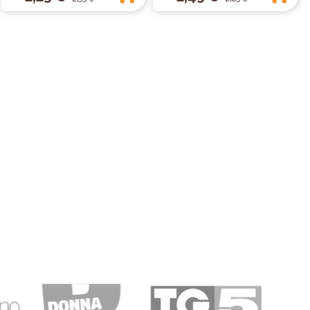
01/03/2019
 veloce ed imballo molto curato. eccellente.
07/12/2018
abilissima.
sima.