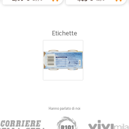
—
Gabriele A.
Negozio ben fornito,
Negozio ben fornito,conegna molto
Etichette
—
Fiero F.
sicuramente una scelta affid
sicuramente una scelta affidabilis
Hanno parlato di noi