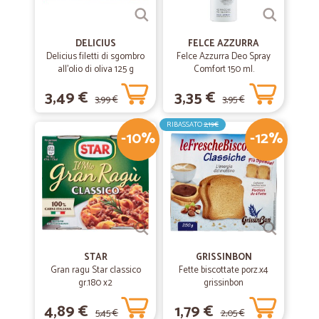
DELICIUS
FELCE AZZURRA
Delicius filetti di sgombro
Felce Azzurra Deo Spray
all'olio di oliva 125 g
Comfort 150 ml.
3,49 €
3,35 €
3,99 €
3,95 €
RIBASSATO
2,19€
-10%
-12%
STAR
GRISSINBON
Gran ragu Star classico
Fette biscottate porz.x4
gr.180 x2
grissinbon
4,89 €
1,79 €
5,45 €
2,05 €