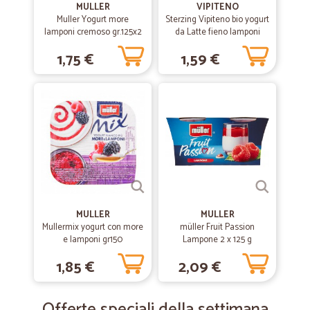
MULLER
VIPITENO
Muller Yogurt more
Sterzing Vipiteno bio yogurt
lamponi cremoso gr.125x2
da Latte fieno lamponi
senza Lattosio 150 g
1,75 €
1,59 €
MULLER
MULLER
Mullermix yogurt con more
müller Fruit Passion
e lamponi gr150
Lampone 2 x 125 g
1,85 €
2,09 €