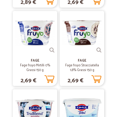
2,89 €
2,69 €
gentilissimo e disponibile...insomma ho detto addio al supermercato!
—
Patrizia Z.
03/03/2020
Sempre perfetti e puntali nell'evasione…
Sempre perfetti e puntali nell'evasione dell'ordine e nella consegna
—
Maccanin T.
05/03/2020
Veloci e tutto ok
FAGE
FAGE
Fage fruyo Mirtilli 0%
Fage fruyo Stracciatella
Veloci e tutto ok
Grassi 150 g
1,8% Grassi 150 g
2,69 €
2,69 €
—
Domenica D.
26/01/2020
ho acquistato dei prodotti Tigre
ho acquistato dei prodotti Tigre, ma non ho ricevuto, di un tipo ,quello
che desideravo, forse ho sbagliato, ma penso che le descrizioni dei
prodotti dovrebbero essere più dettagliate, almeno per me. Per il resto
penso bene e se il servizio di consegna fosse più rapido, sarebbe