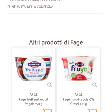
PUNTUALITA' NELLA CONSEGNA
—
Maurizio G.
24/04/2023
Mi piace davvero tutto!
Mi piace davvero tutto!
Altri prodotti di Fage
—
Michele F.
29/08/2022
Venditore serio e preciso
Venditore serio e preciso. Consigliato
—
Trustpilot
23/04/2021
Il mio supermercato definitivo!!
FAGE
FAGE
Fage TruBlend yogurt
Fage fruyo Fragola 0%
La qualità del servizio e della merce (anche fresca) che arriva a casa
fragola 150 g
Grassi 150 g
è ottima, il servizio è velocissimo e la merce arriva accuratamente
imballata e refrigerata a dovere; il corriere che la consegna è