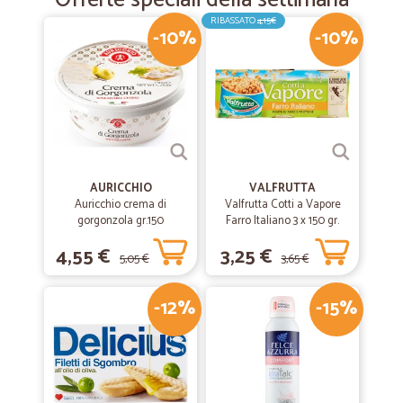
Offerte speciali della settimana
RIBASSATO
4,15€
-10%
-10%
AURICCHIO
VALFRUTTA
Auricchio crema di
Valfrutta Cotti a Vapore
gorgonzola gr.150
Farro Italiano 3 x 150 gr.
4,55 €
3,25 €
5,05 €
3,65 €
-12%
-15%