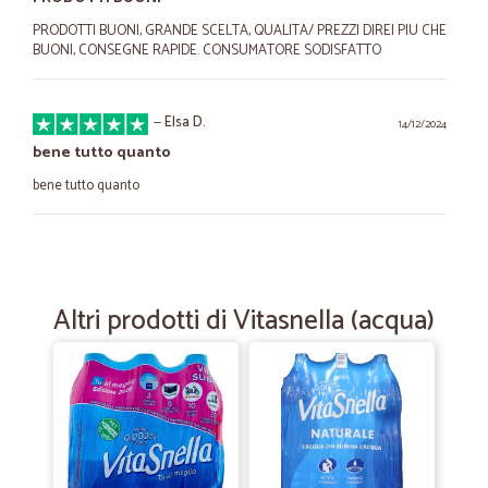
PRODOTTI BUONI, GRANDE SCELTA, QUALITA/ PREZZI DIREI PIU CHE
BUONI, CONSEGNE RAPIDE. CONSUMATORE SODISFATTO
—
Elsa D.
14/12/2024
bene tutto quanto
bene tutto quanto
—
.
30/11/2021
Eccezionale!!!
Altri prodotti di Vitasnella (acqua)
Eccezionale!!!
—
Davide B.
02/10/2021
Purtroppo non posso dare 5 stelle…
Purtroppo non posso dare 5 stelle perché all’interno della scatola c’era
uno degli yogurt proteici rotto e aperto che ha sporcato tutto il resto