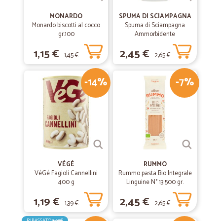
MONARDO
SPUMA DI SCIAMPAGNA
Monardo biscotti al cocco
Spuma di Sciampagna
gr.100
Ammorbidente
Concentrato Carezza
1,15 €
2,45 €
d'Argan 600 ml
1,45 €
2,65 €
-14%
-7%
VÉGÉ
RUMMO
VéGé Fagioli Cannellini
Rummo pasta Bio Integrale
400 g
Linguine N° 13 500 gr.
1,19 €
2,45 €
1,39 €
2,65 €
RIBASSATO
3,69€