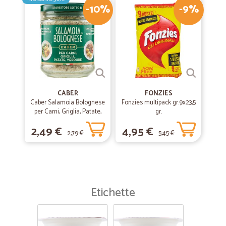
-10%
-9%
CABER
FONZIES
Caber Salamoia Bolognese
Fonzies multipack gr.9x23,5
per Carni, Griglia, Patate,
gr.
Verdure 200 gr.
2,49 €
4,95 €
2,79 €
5,45 €
Etichette