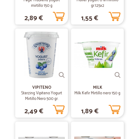
Fage TruBlend yogurt
Muller yogurt 0% mirtillo
mirtillo 150 g
gr.125x2
—
Francesca L.
2,89 €
1,55 €
08/06/2019
Competenza e precisione
Mi sono trovata molto bene con Cicalia, perché riesco ad acquistare
prodotti freschi da inviare alla mia mamma che abita in un'altra città.
Il servizio è puntuale, gli alimenti ottimi. Un unico appunto, dovrebbe
esserci più scelta nel pesce.
—
Luisa P.
01/06/2019
Consegna rapida e prodotti di buona…
VIPITENO
MILK
Consegna rapida e prodotti di buona qualità.
Sterzing Vipiteno Yogurt
Milk Kefir Mirtillo nero 150 g
Mirtillo Nero 500 gr.
2,49 €
1,89 €
—
Katia M.
10/12/2018
La gentilezza della signorina al…
La gentilezza della signorina al telefono 10+... Primo ordine 12
bottiglie di conserva.. 2 rotte..i hanno proposto il rimborso.. troppo
complicato..sarà meglio il prossimo .