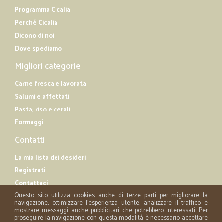
Programma Cicalia
Perché Cicalia
Dicono di noi
Dove spediamo
Migliori categorie
Carne fresca e lavorata
Salumi e affettati
Pasta, riso e cerali
Formaggi
Contatti
La mia lista dei desideri
Registrati
Contattaci
Questo sito utilizza cookies anche di terze parti per migliorare la
navigazione, ottimizzare l'esperienza utente, analizzare il traffico e
mostrare messaggi anche pubblicitari che potrebbero interessati. Per
proseguire la navigazione con questa modalità è necessario accettare