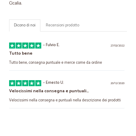
Cicalia.
Dicono di noi
Recensioni prodotto
—
Fulvio E.
27/03/2022
Tutto bene
Tutto bene, consegna puntuale e merce come da ordine
—
Ernesto U.
20/12/2020
Velocissimi nella consegna e puntuali…
Velocissimi nella consegna e puntuali nella descrizione dei prodotti
—
Gennaro G.
09/10/2020
Tanti prodotti e velocissimi ad evadere…