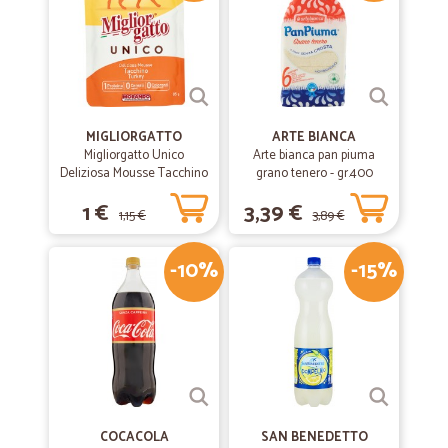
MIGLIORGATTO
ARTE BIANCA
Migliorgatto Unico
Arte bianca pan piuma
Deliziosa Mousse Tacchino
grano tenero - gr.400
85 gr.
1 €
3,39 €
1,15 €
3,89 €
-10%
-15%
COCACOLA
SAN BENEDETTO