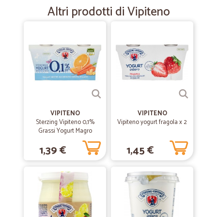
Tanti prodotti e velocissimi ad evadere l'ordine.
Altri prodotti di Vipiteno
—
Maria bruna B.
10/08/2020
Cicalia una garanzia
Facilità a reperire i prodotti, consegna velocissima, prezzi in linea con
il servizio reso. Siddisfattissima!!
—
Manuel F.
13/08/2020
VIPITENO
VIPITENO
Servizio ottimo
Sterzing Vipiteno 0,1%
Vipiteno yogurt fragola x 2
Grassi Yogurt Magro
Servizio rapido sia per la preparazione dell’ordine che per la
all'Arancia Carota Zenzero
consegna. Consigliato vivamente
1,39 €
1,45 €
2 x 125 g
—
Roberto M.
09/07/2020
Ok conferma
Ok conferma quello che dice