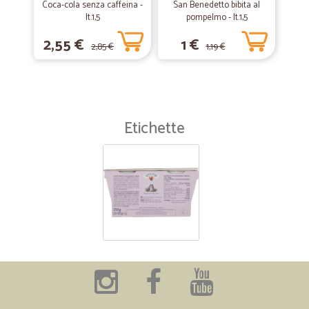
Coca-cola senza caffeina -
San Benedetto bibita al
lt.1,5
pompelmo - lt.1,5
2,55 €
1 €
2,85 €
1,19 €
Etichette