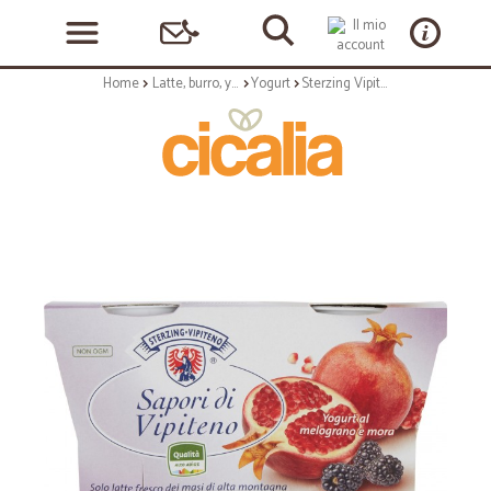
Home
Latte, burro, yogurt
Yogurt
Sterzing Vipiteno Sapori di Vipiteno Yogurt al melograno e mora 2 x 125gr.