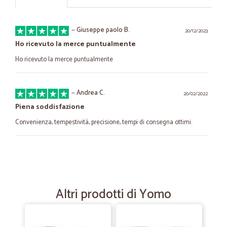
—
Giuseppe paolo B.
20/12/2023
Ho ricevuto la merce puntualmente
Ho ricevuto la merce puntualmente
—
Andrea C.
20/02/2022
Piena soddisfazione
Convenienza, tempestività, precisione, tempi di consegna ottimi.
—
Mario P.
12/11/2021
Sempre veloci e corretti
Sempre veloci e corretti, siamo soddisfatti.
Altri prodotti di Yomo
—
Giuseppe N.
22/09/2020