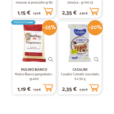
mousse al prosciutto gr.80
classica - gr.100 x3
1,15 €
2,35 €
1,25 €
2,65 €
RIBASSATO
2,05€
-25%
-20%
MULINO BIANCO
CASALINI
Mulino Bianco pangrattato -
Casalini Cornetti cioccolato
gr.400
6 x 50 g
1,19 €
2,35 €
1,59 €
2,95 €