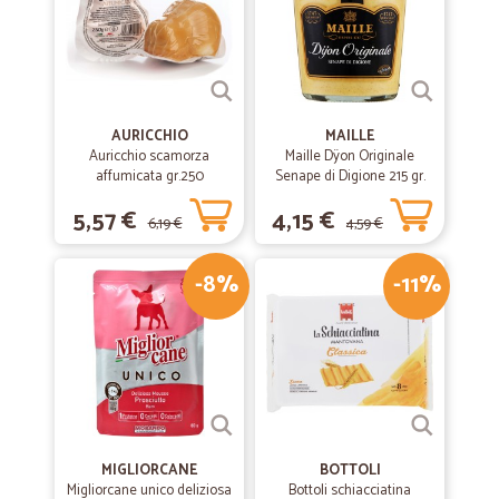
AURICCHIO
MAILLE
Auricchio scamorza
Maille Dÿon Originale
affumicata gr.250
Senape di Digione 215 gr.
5,57 €
4,15 €
6,19 €
4,59 €
-8%
-11%
MIGLIORCANE
BOTTOLI
Migliorcane unico deliziosa
Bottoli schiacciatina