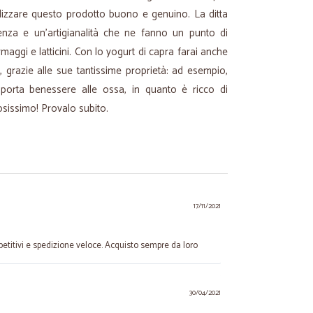
alizzare questo prodotto buono e genuino. La ditta
enza e un’artigianalità che ne fanno un punto di
rmaggi e latticini. Con lo yogurt di capra farai anche
 grazie alle sue tantissime proprietà: ad esempio,
porta benessere alle ossa, in quanto è ricco di
tosissimo! Provalo subito.
17/11/2021
petitivi e spedizione veloce. Acquisto sempre da loro
30/04/2021