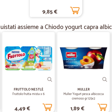
—
Caterina D.
9,85 €
Perfetto nei tempi di conse
Perfetto nei tempi di consegna e nel
istati assieme a Chiodo yogurt capra albi
—
Pina D.
Precisi e accorti al cliente.
Precisi e accorti al cliente. Grazie
—
Silvia beatri
Tutto perfetto
Tutto perfetto
FRUTTOLO NESTLÈ
MULLER
Fruttolo frutta mista x 6
Muller Yogurt pesca albicocca
cremoso gr.125x2
—
Maurizio Q.
4,49 €
1,89 €
tutto ok