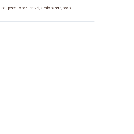
oni, peccato per i prezzi, a mio parere, poco
30/03/2021
24/09/2020
 fornitore ma la.merce e' arrivata nei tempi previsti
24/08/2020
 alla…
pedizione all assistenza. Grazie