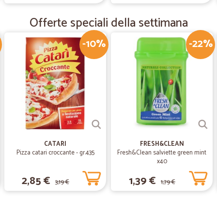
Tutto è andato bene. Prezzi buono 
Offerte speciali della settimana
—
Andrea L.
-10%
-22%
Ottimo
consegna puntuale e comoda presso 
CATARI
FRESH&CLEAN
Pizza catari croccante - gr.435
Fresh&Clean salviette green mint
x40
2,85 €
1,39 €
3,19 €
1,79 €