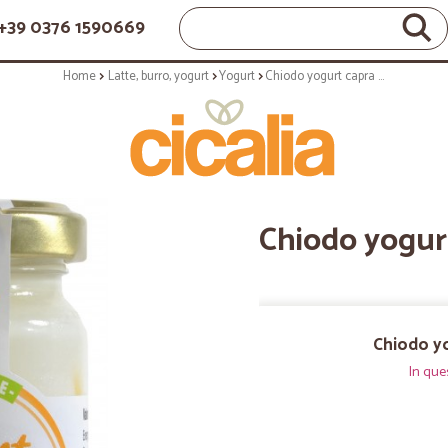
+39 0376 1590669
Home
Latte, burro, yogurt
Yogurt
Chiodo yogurt capra albicocca gr.150
Chiodo yogurt
Chiodo yo
In que