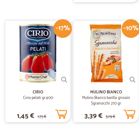
-17%
-10%
CIRIO
MULINO BIANCO
Cirio pelati gr.400
Mulino Bianco barilla grissini
Sgranocchi 210 gr.
1,45 €
3,39 €
1,75 €
3,79 €