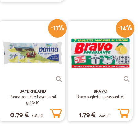
costo spedizione accettabile arrivo rapido
-11%
-14%
02/04/2019
il punto di ritiro
BAYERNLAND
BRAVO
Panna per caffè Bayernland
Bravo pagliette sgrassanti x7
gr.10x10
0,79 €
1,79 €
0,89 €
2,09 €