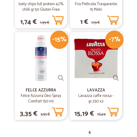
Ottimo acquisto
Joxty chips full protein 42%
Frio Pellicola Trasparente
chilli gr.50 Gluten Free
15 Metri
Il prodotto è arrivato nei tempi stabiliti. L'imballo era in ottimo stato. Il
prodotto è un ottimo prodotto.
1,74 €
1 €
1,99 €
1,19 €
-15%
-7%
FELCE AZZURRA
LAVAZZA
Felce Azzurra Deo Spray
Lavazza caffe rossa -
Comfort 150 ml.
gr.250 x2
3,35 €
15,19 €
3,95 €
16,49
€