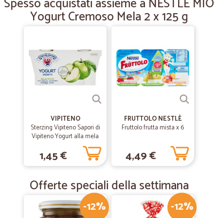
Spesso acquistati assieme a NESTLÉ MIO
Ottimo supermercato on-line molto fornito. Prodotti freschi.
Yogurt Cremoso Mela 2 x 125 g
Spedizione veloce ed imballaggio perfetto. Consigliato!
—
Vanna O.
06/10/2023
Consegna rapida
Consegna rapida Ottimi proditti
—
Angelo C.
02/11/2022
Servizio accurato
VIPITENO
FRUTTOLO NESTLÈ
Sterzing Vipiteno Sapori di
Fruttolo frutta mista x 6
Servizio buono accurato, anche servizio clienti telefonico gentile e
Vipiteno Yogurt alla mela
preparato.
verde 2 x 125 gr.
1,45 €
4,49 €
—
Katia P.
04/11/2020
Offerte speciali della settimana
Servizio di consegna puntuale e…
Servizio di consegna puntuale e accurato.
-12%
-12%