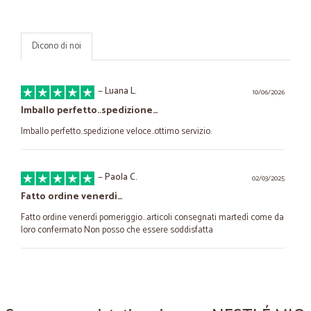
Dicono di noi
—
Luana L.
10/06/2026
Imballo perfetto..spedizione…
Imballo perfetto..spedizione veloce..ottimo servizio.
—
Paola C.
02/03/2025
Fatto ordine venerdì…
Fatto ordine venerdì pomeriggio...articoli consegnati martedì come da
loro confermato Non posso che essere soddisfatta
—
Antonia I.
29/01/2025
Ottimo supermercato on-line