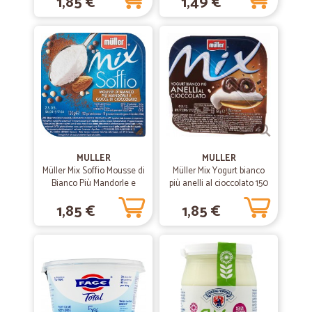
1,85 €
1,49 €
Tutto perfetto, gestito ottimamente, nessun problema. In fase di
acquisto tutte le info che servivano erano presenti e ben visibili al
posto giusto. Tracciamento OK. Tempi di consegna rispettati.
MULLER
MULLER
Müller Mix Soffio Mousse di
Müller Mix Yogurt bianco
Bianco Più Mandorle e
più anelli al cioccolato 150
Gocce di Cioccolato 120 gr.
gr.
1,85 €
1,85 €