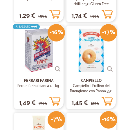
chilli gr.50 Gluten Free
1,29 €
1,74 €
1,59 €
1,99 €
RIBASSATO
1,99€
-16%
-17%
FERRARI FARINA
CAMPIELLO
Ferrari farina bianca 0 - kg.1
Campiello il Frollino del
Buongiorno con Panna 350
g
1,49 €
1,45 €
1,79 €
1,75 €
-7%
-16%