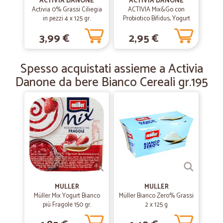
ACTIVIA DANONE
ACTIVIA DANONE
Activia 0% Grassi Ciliegia
—
Giulio A.
ACTIVIA Mix&Go con
23/06/2020
in pezzi 4 x 125 gr.
Probiotico Bifidus, Yogurt
Spedizione velocissima
con Muesli, Semi di Zucca e
3,99 €
2,95 €
Mirtilli rossi, 170g
Spedizione velocissima
Spesso acquistati assieme a Activia
—
Manuela L.
18/06/2020
Danone da bere Bianco Cereali gr.195
Perfetti precisivelocissimi
Perfetti precisivelocissimi
—
Paolo P.
29/03/2020
Veloci
Veloci, precisi
MULLER
MULLER
—
Fabio V.
Müller Mix Yogurt Bianco
Müller Bianco Zero% Grassi
09/09/2019
più Fragole 150 gr.
2 x 125 g
Tutto perfetto