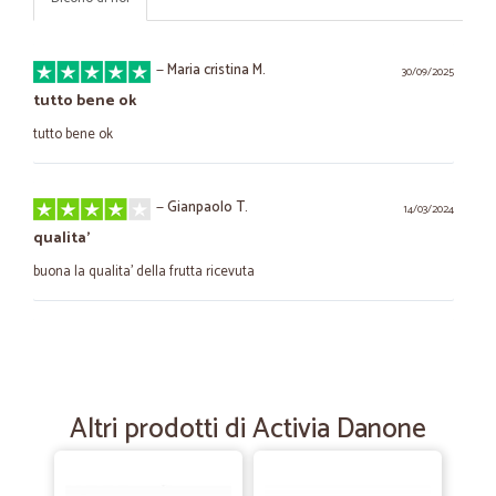
—
Maria cristina M.
30/09/2025
tutto bene ok
tutto bene ok
—
Gianpaolo T.
14/03/2024
qualita'
buona la qualita' della frutta ricevuta
—
Brunello R.
17/01/2024
Sito di facile comprensione
Sito di facile comprensione. Servizio veloce e accurato
Altri prodotti di Activia Danone
—
Bruno G.
27/03/2023