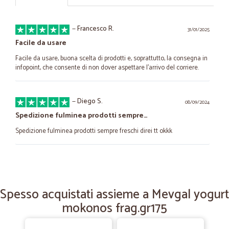
—
Francesco R.
31/01/2025
Facile da usare
Facile da usare, buona scelta di prodotti e, soprattutto, la consegna in
infopoint, che consente di non dover aspettare l'arrivo del corriere.
—
Diego S.
08/09/2024
Spedizione fulminea prodotti sempre…
Spedizione fulminea prodotti sempre freschi direi tt okkk
—
Giuseppe R.
01/11/2023
Esperienza positiva
Spesso acquistati assieme a Mevgal yogurt
Esperienza positiva e consegna perfettamente rispettata
mokonos frag.gr175
—
Vittorio L.