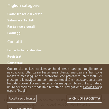
Migliori categorie
Carne fresca e lavorata
Salumi e affettati
Pasta, riso e cerali
Formaggi
Contatti
La mia lista dei desideri
Registrati
Contattaci
Questo sito utilizza cookies anche di terze parti per migliorare la
navigazione, ottimizzare l'esperienza utente, analizzare il traffico e
mostrare messaggi anche pubblicitari che potrebbero interessati. Per
proseguire la navigazione con questa modalità è necessario accettare
l'uso dei cookie cliccando Accetta. Per maggiori info su utilizzo, natura,
rifiuto dei cookies e modalità alternative di navigazione: [
Cookie Policy
]
oppure [
Scegli
]
Accetta solo tecnici
CHIUDI E ACCETTA
Cicalia srl - via Acerbi 35 - 46100 - Mantova (MN) - P.iva 02508120207 - C.Fisc
02508120207 - Tel. +39 0376 1590669 - REA: MN 258721
Fammi sciegliere