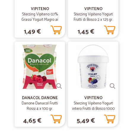
—
Sabino M.
30/10/2020
VIPITENO
VIPITENO
consegna veloce
Sterzing Vipiteno 0,1%
Sterzing Vipiteno Yogurt
Grassi Yogurt Magro ai
Frutti di Bosco 2 x 125 gr.
consegna veloce, venditore consigliato. in futuro farò altri acquisti.
Frutti di Bosco 2 x 125 g
1,49 €
1,45 €
—
Beata S.
08/06/2020
Ottimo venditore
Ottimo venditore, consegna velocissima, grazie
—
Giancarlo P.
05/06/2020
Sempre puntuali impeccabili..
Sempre puntuali impeccabili... complimenti !!
DANACOL DANONE
VIPITENO
Danone Danacol Frutti
Sterzing Vipiteno Yogurt
Rossi 4 x 100 gr.
intero Frutti di Bosco 1000
g
—
Chiara M.
19/04/2020
4,65 €
5,49 €
Inizio difficile ma ora niente da dire