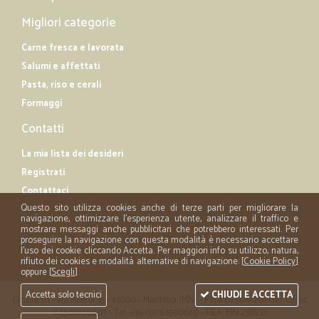
Migliori categorie
Carne fresca e lavorata
Salumi e affettati
Pasta, riso e cerali
Formaggi
Contatti
La mia lista dei desideri
Registrati
Contattaci
Questo sito utilizza cookies anche di terze parti per migliorare la
navigazione, ottimizzare l'esperienza utente, analizzare il traffico e
mostrare messaggi anche pubblicitari che potrebbero interessati. Per
proseguire la navigazione con questa modalità è necessario accettare
l'uso dei cookie cliccando Accetta. Per maggiori info su utilizzo, natura,
rifiuto dei cookies e modalità alternative di navigazione: [
Cookie Policy
]
oppure [
Scegli
]
Accetta solo tecnici
CHIUDI E ACCETTA
Cicalia srl - via Acerbi 35 - 46100 - Mantova (MN) - P.iva 02508120207 - C.Fisc
02508120207 - Tel. +39 0376 1590669 - REA: MN 258721