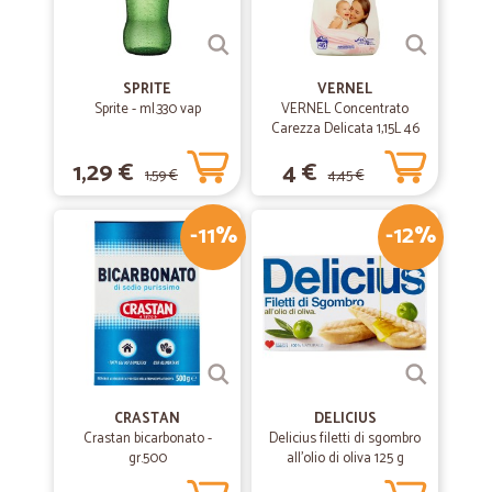
SPRITE
VERNEL
Sprite - ml.330 vap
VERNEL Concentrato
Carezza Delicata 1,15L 46
lavaggi
1,29 €
4 €
1,59 €
4,45 €
-11%
-12%
CRASTAN
DELICIUS
Crastan bicarbonato -
Delicius filetti di sgombro
gr.500
all'olio di oliva 125 g