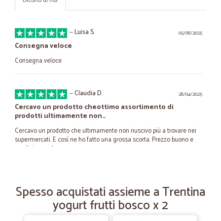
Dicono di noi
—
Luisa S.
05/08/2025
Consegna veloce
Consegna veloce
—
Claudia D.
28/04/2025
Cercavo un prodotto cheottimo assortimento di
prodotti ultimamente non…
Cercavo un prodotto che ultimamente non riuscivo più a trovare nei
supermercati. E così ne ho fatto una grossa scorta. Prezzo buono e
spedizione veloce
—
Gianni G.
16/04/2024
Spesso acquistati assieme a Trentina
PUNTUALITA' NELLA CONSEGNA
yogurt frutti bosco x 2
PUNTUALITA' NELLA CONSEGNA