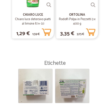
CHIARO LUCE
ORTOLINA
Chiaro luce detersivo piatti
Rodolfi Polpa in Pezzetti 3 x
al limone lt.1+ 0,1
400 g
1,29 €
3,35 €
1,59 €
3,75 €
Etichette