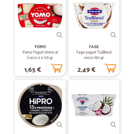
YOMO
FAGE
Yomo Yogurt Intero al
Fage yogurt TruBlend
Cocco 2 x 125 gr.
cocco 150 gr.
1,65 €
2,49 €