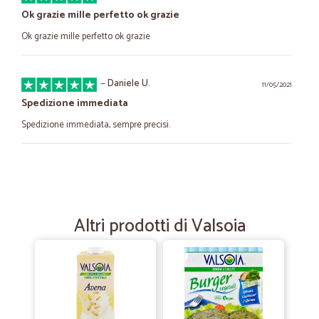
Ok grazie mille perfetto ok grazie
Ok grazie mille perfetto ok grazie
—
Daniele U.
11/05/2021
Spedizione immediata
Spedizione immediata, sempre precisi.
—
Simone T.
17/02/2021
ORDINE E CONSEGNA SUBITO IL GIORNO…
ORDINE E CONSEGNA SUBITO IL GIORNO SUCCESSIVO IN BUONO
Altri prodotti di Valsoia
STATO. ORDINERO' SICURAMENTE ALTRE VOLTE.
—
Claudia R.
29/01/2021
Soddisfattissima
Soddisfattissima per la qualita' dei prodotti, la serieta' e la velocita' di