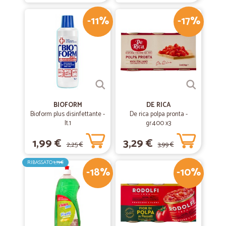
-11%
-17%
BIOFORM
DE RICA
Bioform plus disinfettante -
De rica polpa pronta -
lt.1
gr.400 x3
1,99 €
3,29 €
2,25 €
3,99 €
RIBASSATO
1,79€
-18%
-10%