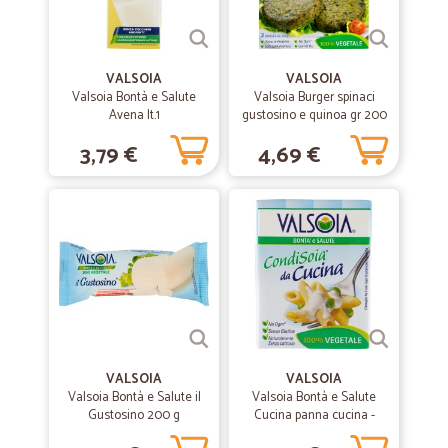
spedizione! Raccomando Cicalia vivamdnte!
—
Simone C.
VALSOIA
VALSOIA
11/12/2020
Valsoia Bontà e Salute
Valsoia Burger spinaci
Veloci ,seri e qualità ottima,io ho…
Avena lt.1
gustosino e quinoa gr 200
Veloci ,seri e qualità ottima,io ho comperato dei tranci di vari affettati,
3,79 €
4,69 €
buonissimi
—
Klaus P.
25/08/2020
Ottimo
Ottimo, spedizione veloce
—
Silvana B.
08/07/2020
prodotti di buona qualità.grazie!
VALSOIA
VALSOIA
Valsoia Bontà e Salute il
Valsoia Bontà e Salute
prodotti di buona qualità.grazie!
Gustosino 200 g
Cucina panna cucina -
ml.200