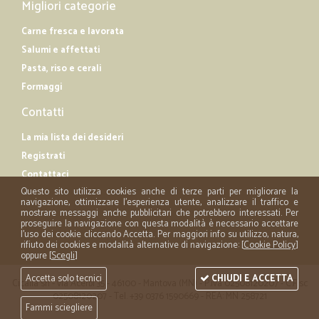
Migliori categorie
Carne fresca e lavorata
Salumi e affettati
Pasta, riso e cerali
Formaggi
Contatti
La mia lista dei desideri
Registrati
Contattaci
Questo sito utilizza cookies anche di terze parti per migliorare la
navigazione, ottimizzare l'esperienza utente, analizzare il traffico e
mostrare messaggi anche pubblicitari che potrebbero interessati. Per
proseguire la navigazione con questa modalità è necessario accettare
l'uso dei cookie cliccando Accetta. Per maggiori info su utilizzo, natura,
rifiuto dei cookies e modalità alternative di navigazione: [
Cookie Policy
]
oppure [
Scegli
]
Accetta solo tecnici
CHIUDI E ACCETTA
Cicalia srl - via Acerbi 35 - 46100 - Mantova (MN) - P.iva 02508120207 - C.Fisc
02508120207 - Tel. +39 0376 1590669 - REA: MN 258721
Fammi sciegliere