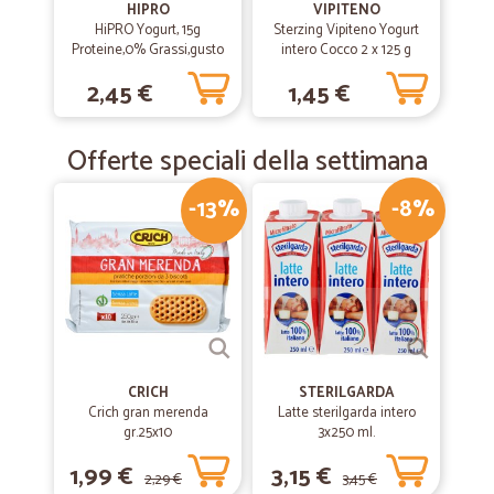
HIPRO
VIPITENO
HiPRO Yogurt, 15g
Sterzing Vipiteno Yogurt
Proteine,0% Grassi,gusto
intero Cocco 2 x 125 g
Cocco,con Magnesio&Vit
2,45 €
1,45 €
B9,basso in lattosio,160g
Offerte speciali della settimana
-13%
-8%
CRICH
STERILGARDA
Crich gran merenda
Latte sterilgarda intero
gr.25x10
3x250 ml.
1,99 €
3,15 €
2,29 €
3,45 €