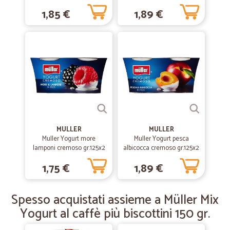
1,85 €
1,89 €
—
Marcello M.
03/06/2020
Prodotti buoni e freschissimi
Prodotti buoni e freschissimi. Veloci nella spedizione.
—
Franco F.
05/12/2019
ordine regolare
ordine regolare, tutto ok
MULLER
MULLER
Muller Yogurt more
—
Rosalinda M.
Muller Yogurt pesca
16/09/2019
lamponi cremoso gr.125x2
albicocca cremoso gr.125x2
Valutazione
1,75 €
1,89 €
Tutto bene da parte della ditta.
Spesso acquistati assieme a Müller Mix
Yogurt al caffè più biscottini 150 gr.