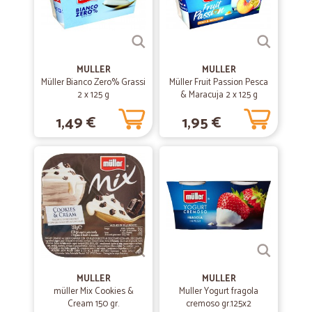
—
Adriano P.
18/06/2021
tutto ok
MULLER
MULLER
Müller Bianco Zero% Grassi
Müller Fruit Passion Pesca
tutto ok , servizio perfetto
2 x 125 g
& Maracuja 2 x 125 g
1,49 €
1,95 €
—
Trustpilot
20/05/2021
5 stelle sono poche...servizio…
5 stelle sono poche...servizio perfetto,azienda seria puntuale e
precisa!la consiglio!! Ottimo servizio,complimenti,corriere molto
gentile.
—
Paolo P.
18/07/2020
....
MULLER
MULLER
................
müller Mix Cookies &
Muller Yogurt fragola
Cream 150 gr.
cremoso gr.125x2