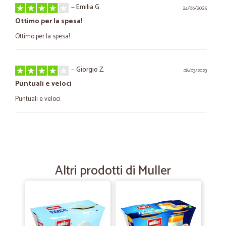
—
Emilia G.
24/06/2025
Ottimo per la spesa!
Ottimo per la spesa!
—
Giorgio Z.
08/03/2023
Puntuali e veloci
Puntuali e veloci
—
Marco alberto D.
27/02/2023
ha mantenuto tutte le promesse
ha mantenuto tutte le promesse
Altri prodotti di Muller
—
Eva R.
29/01/2022
Molto precisi
Molto precisi