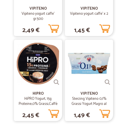
VIPITENO
VIPITENO
Vipiteno yogurt caffe'
Vipiteno yogurt caffe' x 2
gr.500
2,49 €
1,45 €
HIPRO
VIPITENO
HiPRO Yogurt, 15g
Sterzing Vipiteno 0,1%
Proteine,0% Grassi,Caffè
Grassi Yogurt Magro al
Macchiato,con
Caffè 2 x 125 g
2,45 €
1,49 €
Magnesio&Vit B9,basso in
lattosio,160g