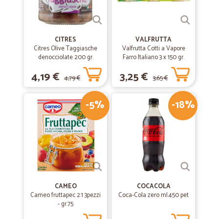
CITRES
VALFRUTTA
Citres Olive Taggiasche
Valfrutta Cotti a Vapore
denocciolate 200 gr.
Farro Italiano 3 x 150 gr.
4,19 €
3,25 €
4,79 €
3,65 €
-5%
-18%
CAMEO
COCACOLA
Cameo fruttapec 2:1 3pezzi
Coca-Cola zero ml.450 pet
- gr.75