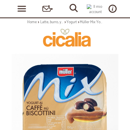
Home
Latte, burro, yogurt
Yogurt
Müller Mix Yogurt al caffè più biscottini 150 gr.