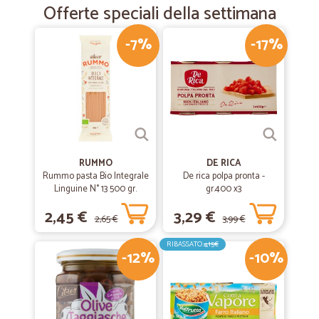
Offerte speciali della settimana
-7%
-17%
RUMMO
DE RICA
Rummo pasta Bio Integrale
De rica polpa pronta -
Linguine N° 13 500 gr.
gr.400 x3
2,45 €
3,29 €
2,65 €
3,99 €
RIBASSATO
4,15€
-12%
-10%