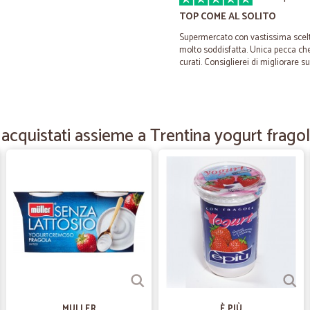
TOP COME AL SOLITO
Supermercato con vastissima scelt
molto soddisfatta. Unica pecca c
curati. Consiglierei di migliorare su
—
Carlo B.
Consegna rapida e prezzi cor
acquistati assieme a Trentina yogurt fragol
Consegna rapida e prezzi corretti.
—
Marco S.
Tutto perfetto!
Tutto perfetto!
—
Veronica M.
Ottimo!
MULLER
È PIÙ