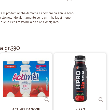
a di prodotti anche di marca. Ci compro da anni e sono
he sto notando ultimamente sono gli imballaggi meno
 quello. Per il resto nulla da dire. Consigliato.
22/03/2023
retti.
a gr.330
14/02/2022
18/07/2020
ACTIMEL DANONE
HIPRO