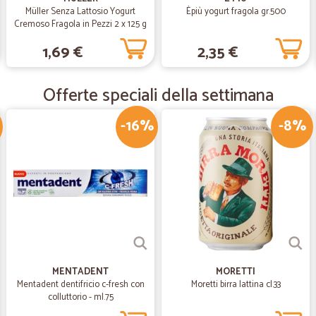
Servizio eccellente, rapidi nella 
Müller Senza Lattosio Yogurt
Èpiù yogurt fragola gr.500
Cremoso Fragola in Pezzi 2 x 125 g
1,69 €
2,35 €
—
Fabrizio F.
Veloce
Offerte speciali della settimana
Veloce, preciso, puntuale, convenie
-16%
-8%
—
Emilia L.
Ordinare online e’ facile e f
Consegna veloce e puntuale. Prodott
consiglio.
—
Lorenzo L.
Prodotti buoni e serietà ne
MENTADENT
MORETTI
Mentadent dentifricio c-fresh con
Moretti birra lattina cl.33
Prodotti buoni e serietà nella con
colluttorio - ml.75