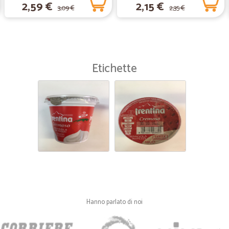
2,59 €
2,15 €
3,09 €
2,35 €
—
Cristiana D.
tutto perfetto
tutto perfetto
Etichette
—
.
abbastanza soddisfatto dei
abbastanza soddisfatto dei prodotti,
servizio. Forse bisognerebbe lavora
Hanno parlato di noi