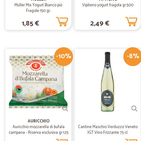
Müller Mix Yogurt Bianco più
Vipiteno yogurt fragola gr.500
Fragole 150 gr.
1,85 €
2,49 €
-10%
-8%
AURICCHIO
Auricchio mozzarella di bufala
Cantine Maschio Verduzzo Veneto
campana - Riserva esclusiva gr.125
IGT Vino Frizzante 75 cl.