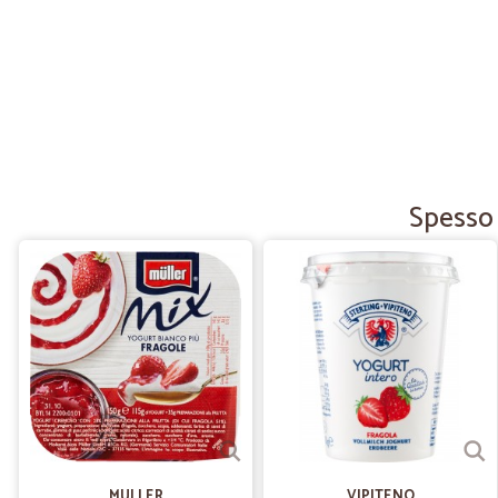
Spesso 
MULLER
VIPITENO