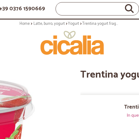
+39 0376 1590669
Home
Latte, burro, yogurt
Yogurt
Trentina yogurt fragola gr.330
Trentina yogu
Trenti
In que