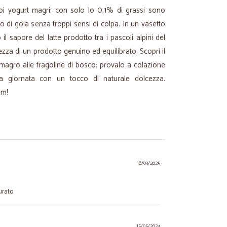
uoi yogurt magri: con solo lo 0,1% di grassi sono
o di gola senza troppi sensi di colpa. In un vasetto
 il sapore del latte prodotto tra i pascoli alpini del
ezza di un prodotto genuino ed equilibrato. Scopri il
 magro alle fragoline di bosco: provalo a colazione
 la giornata con un tocco di naturale dolcezza.
om!
18/03/2025
urato
15/05/2024