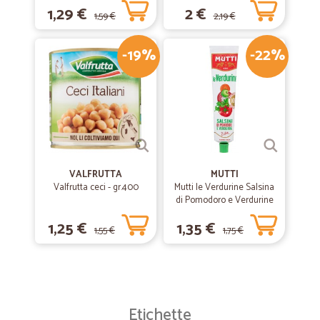
1,29 €
2 €
1,59 €
2,19 €
-19%
-22%
VALFRUTTA
MUTTI
Valfrutta ceci - gr.400
Mutti le Verdurine Salsina
di Pomodoro e Verdurine
130 g
1,25 €
1,35 €
1,55 €
1,75 €
Etichette