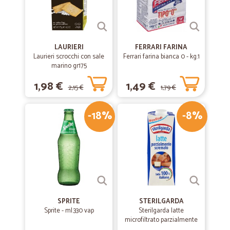
LAURIERI
FERRARI FARINA
Laurieri scrocchi con sale
Ferrari farina bianca 0 - kg.1
marino gr175
1,98 €
1,49 €
2,15 €
1,79 €
-18%
-8%
SPRITE
STERILGARDA
Sprite - ml.330 vap
Sterilgarda latte
microfiltrato parzialmente
scremato lt.1