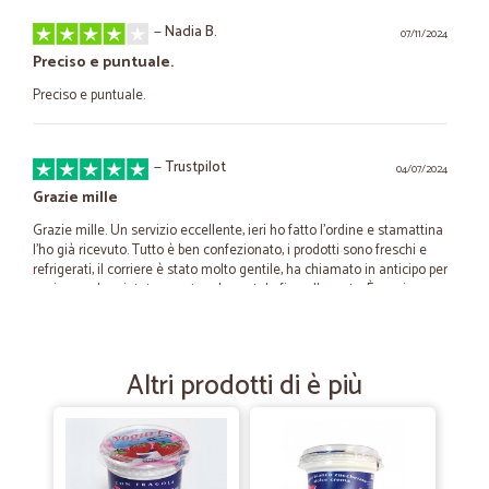
—
Nadia B.
07/11/2024
Preciso e puntuale.
Preciso e puntuale.
—
Trustpilot
04/07/2024
Grazie mille
Grazie mille. Un servizio eccellente, ieri ho fatto l'ordine e stamattina
l'ho già ricevuto. Tutto è ben confezionato, i prodotti sono freschi e
refrigerati, il corriere è stato molto gentile, ha chiamato in anticipo per
avvisare e ha aiutato a portare la scatola fino alla porta. È un piacere
usufruire di questi servizi, li consiglio a tutti.
Altri prodotti di è più
—
Daniele C.
15/08/2020
È un piacere fare la spesa da voi
È un piacere fare la spesa da voi, veloci e consegna perfetta.....
Consigliatissimo