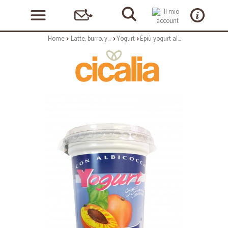
Home
Latte, burro, yogurt
Yogurt
Èpiù yogurt albicocca gr.500