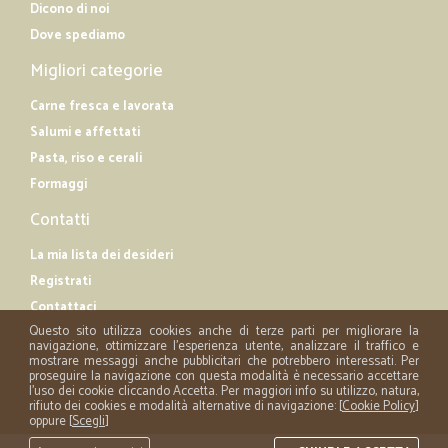
Dicono di noi
Dove spediamo
Migliori categorie
Carne fresca e lavorata
Salumi e affettati
Pasta, riso e cerali
Formaggi
Contatti
La mia lista dei desideri
Registrati
Contattaci
Questo sito utilizza cookies anche di terze parti per migliorare la
navigazione, ottimizzare l'esperienza utente, analizzare il traffico e
mostrare messaggi anche pubblicitari che potrebbero interessati. Per
proseguire la navigazione con questa modalità è necessario accettare
l'uso dei cookie cliccando Accetta. Per maggiori info su utilizzo, natura,
rifiuto dei cookies e modalità alternative di navigazione: [
Cookie Policy
]
oppure [
Scegli
]