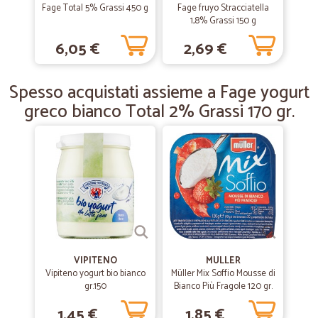
Fage Total 5% Grassi 450 g
Fage fruyo Stracciatella
1,8% Grassi 150 g
—
Gianni V.
25/04/2019
6,05 €
2,69 €
Sito scoperto recentrmente per caso
Sito scoperto recentrmente per caso Prezzi interessanti e consegna
Spesso acquistati assieme a Fage yogurt
velocissima Ho trovato articoli che qui il mio supermercato non ha
piu' Molto soddifatto e consiglio a tutti di provare a fare shopping
greco bianco Total 2% Grassi 170 gr.
VIPITENO
MULLER
Vipiteno yogurt bio bianco
Müller Mix Soffio Mousse di
gr.150
Bianco Più Fragole 120 gr.
1,45 €
1,85 €