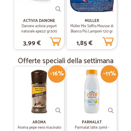
ACTIVIA DANONE
MULLER
Danone activia yogurt
Müller Mix Soffio Mousse di
naturale 4pezzi gr.500
Bianco Più Lamponi 120 gr.
3,99 €
1,85 €
Offerte speciali della settimana
-16%
-11%
AROMA
PARMALAT
Aroma pepe nero macinato
Parmalat latte zymil -