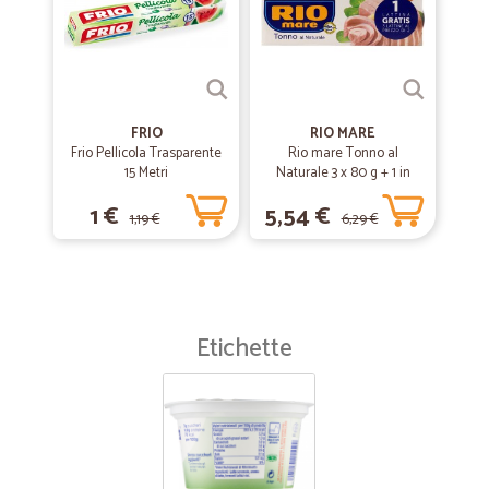
FRIO
RIO MARE
Frio Pellicola Trasparente
Rio mare Tonno al
15 Metri
Naturale 3 x 80 g + 1 in
omaggio
1 €
5,54 €
1,19 €
6,29 €
Etichette