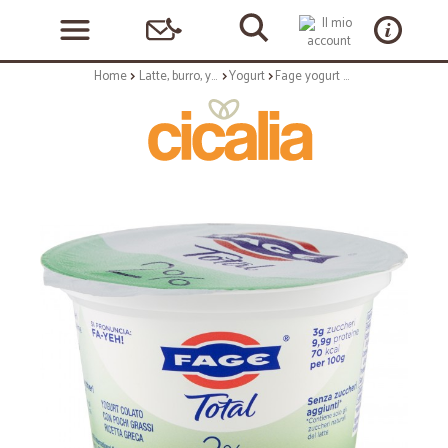
Home
Latte, burro, yogurt
Yogurt
Fage yogurt greco bianco Total 2% Grassi 170 gr.