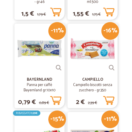
- gr.46
ml.500
1,5 €
1,55 €
1,79 €
1,75 €
-11%
-16%
BAYERNLAND
CAMPIELLO
Panna per caffè
Campiello biscotti senza
Bayernland gr.10x10
zucchero - gr.350
0,79 €
2 €
0,89 €
2,39 €
RIBASSATO
1,29€
-15%
-11%