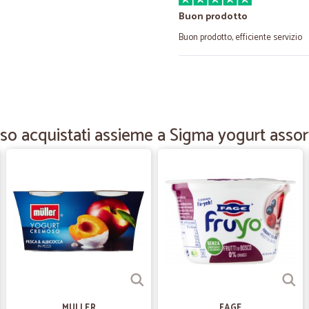
Buon prodotto
Buon prodotto, efficiente servizio
—
Carla G.
Grande
Vasta gamma di prodotti ben conf
so acquistati assieme a Sigma yogurt assort
—
Franco B.
Ottima azienda
Prezzi, rapidità e gentilezza. Cosa 
—
Fabiana D.
Il prodotto che ho preso l'h
Il prodotto che ho preso l'ho trova
l'imballaggio è stato addirittura b
MULLER
FAGE