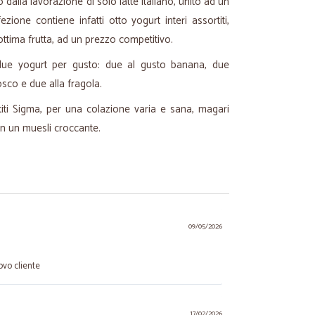
 dalla lavorazione di solo latte italiano, unito ad un
ione contiene infatti otto yogurt interi assortiti,
n ottima frutta, ad un prezzo competitivo.
ue yogurt per gusto: due al gusto banana, due
bosco e due alla fragola.
titi Sigma, per una colazione varia e sana, magari
 un muesli croccante.
09/05/2026
ovo cliente
17/02/2026