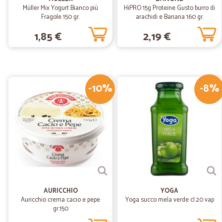
Müller Mix Yogurt Bianco più
HiPRO 15g Proteine Gusto burro di
Fragole 150 gr.
arachidi e Banana 160 gr.
1,85 €
2,19 €
-10%
-8%
AURICCHIO
YOGA
Auricchio crema cacio e pepe
Yoga succo mela verde cl.20 vap
gr.150