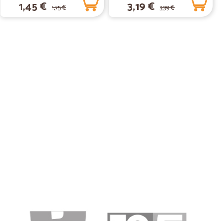
1,45 €
3,19 €
1,75 €
3,39 €
ono
C.
16/05/2019
LOCE, LA CONSIGLIO VIVAMENTE.
T.
06/12/2018
preferita
ta. Credo sia fornitissimo e ed è efficiente. Lo consiglio