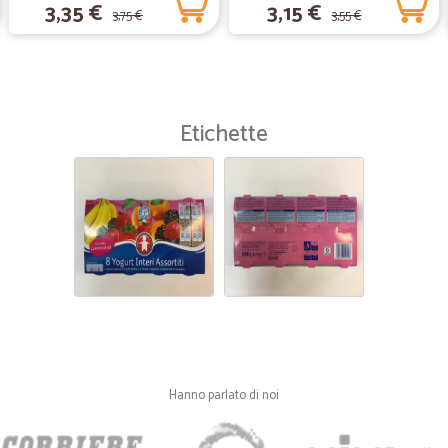
3,35 €
3,15 €
3,75 €
3,55 €
Consegna di parola, il prodotto bu
—
Maria anna 
AZIENDA SERIA
Etichette
AZIENDA SERIA E SPEDIZIONE VE
—
Ferdinando 
Solo qui trovo la mia farina 
Solo qui trovo la mia farina preferi
caldamente
Hanno parlato di noi