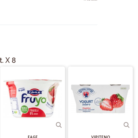
08/04/2025
ezionati, consegna veloce
. X 8
09/10/2024
altro chiedere?
07/09/2022
o trovato…
to in super offerta, la consegna è stata puntuale e
en al di sopra delle mie aspettative perché ho potuto
FAGE
VIPITENO