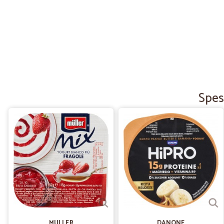
Spes
MULLER
DANONE