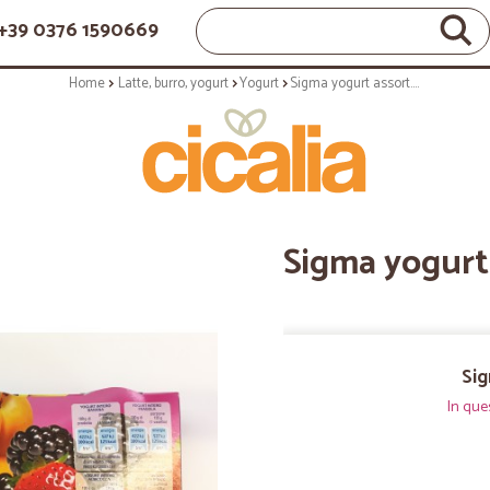
+39 0376 1590669
Home
Latte, burro, yogurt
Yogurt
Sigma yogurt assort. X 8
Sigma yogurt 
Sig
In que