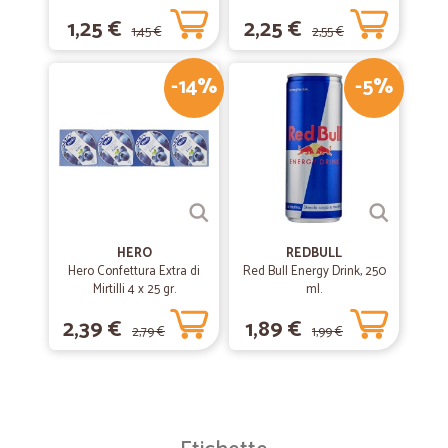
100 gr.
1,25 €
2,25 €
1,45 €
2,55 €
-14%
-5%
HERO
REDBULL
Hero Confettura Extra di
Red Bull Energy Drink, 250
Mirtilli 4 x 25 gr.
ml.
2,39 €
1,89 €
2,79 €
1,99 €