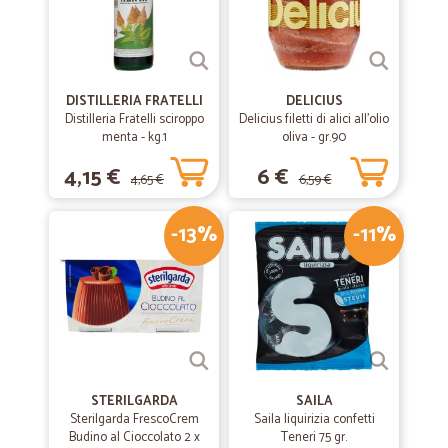
DISTILLERIA FRATELLI
DELICIUS
Distilleria Fratelli sciroppo
Delicius filetti di alici all'olio
menta - kg.1
oliva - gr.90
4,15 €
6 €
4,65 €
6,59 €
-13%
-11%
STERILGARDA
SAILA
Sterilgarda FrescoCrem
Saila liquirizia confetti
Budino al Cioccolato 2 x
Teneri 75 gr.