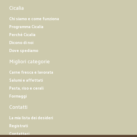
Cicalia
Chi siamo e come funziona
Programma Cicalia
Perché Cicalia
Dicono di noi
Dove spediamo
Migliori categorie
Carne fresca e lavorata
Salumi e affettati
Pasta, riso e cerali
Formaggi
Contatti
La mia lista dei desideri
Registrati
Contattaci