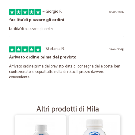
—
Giorgio F.
05/05/2026
facilita'di piazzare gli ordini
facilita'di piazzare gli ordini
—
Stefania R.
29/04/2025
Arrivato ordine prima del previsto
Arrivato ordine prima del previsto, data di consegna delle poste, ben
confezionato, e soprattutto nulla di rotto. Il prezzo davvero
conveniente.
—
Maurizio F.
01/03/2023
Tutto molto bene
Altri prodotti di Mila
La qualità delle lasagne è davvero ottima. Inoltre la spedizione è
stata rapida e perfettamente nei tempi dichiarati.