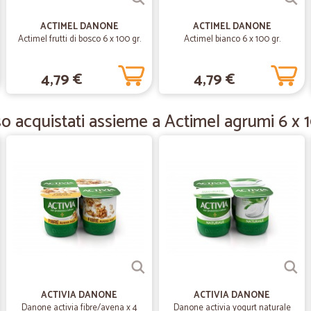
consegna in 24H
ACTIMEL DANONE
ACTIMEL DANONE
consegna in 24H. imballi accurati.
Actimel frutti di bosco 6 x 100 gr.
Actimel bianco 6 x 100 gr.
4,79 €
4,79 €
—
Angelo C.
Completamente soddisfatt
o acquistati assieme a Actimel agrumi 6 x 1
Completamente soddisfatto, Graz
—
Cristiana G.
RECENSIONE
Finalmente un servizio valido di s
—
Giorgio M.
consigliatissimo
ACTIVIA DANONE
ACTIVIA DANONE
Precisi puntuali con una vasta scel
Danone activia fibre/avena x 4
Danone activia yogurt naturale