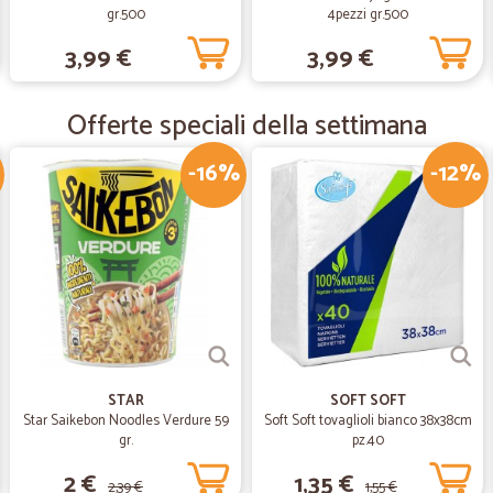
gr.500
4pezzi gr.500
—
Massimo V.
3,99 €
3,99 €
Velocissimi nella consegna
Velocissimi nella consegna
Offerte speciali della settimana
-16%
-12%
—
Trustpilot
Come prima esperienza devo
Come prima esperienza devo dire ott
nonchè corriere gentile e simpatic
merce.
STAR
SOFT SOFT
Star Saikebon Noodles Verdure 59
Soft Soft tovaglioli bianco 38x38cm
gr.
pz.40
2 €
1,35 €
2,39 €
1,55 €