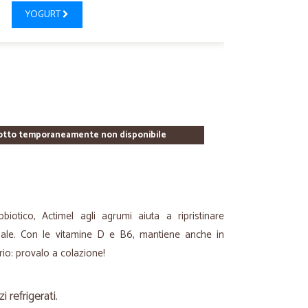
YOGURT
otto temporaneamente non disponibile
biotico, Actimel agli agrumi aiuta a ripristinare
estinale. Con le vitamine D e B6, mantiene anche in
rio: provalo a colazione!
refrigerati.