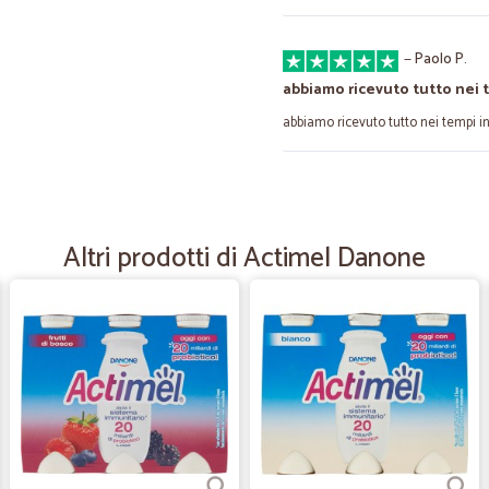
—
Paolo P.
abbiamo ricevuto tutto nei 
abbiamo ricevuto tutto nei tempi in
—
Alessandro 
rapidi e forniti
Altri prodotti di Actimel Danone
Ordine arrivato in tempo reale tutto g
—
Annalisa D.
Peccato perche il camion no
Peccato perche il camion non può sa
scatole pesanti fino su... Ma per il 
—
Fabio R.