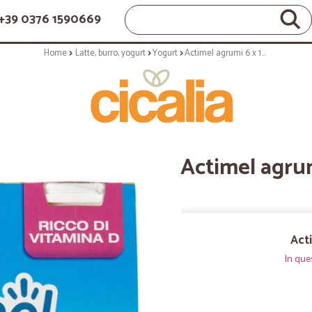
+39 0376 1590669
Home
Latte, burro, yogurt
Yogurt
Actimel agrumi 6 x 100 gr.
Actimel agrum
Acti
In que