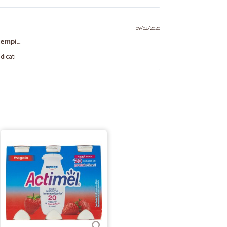
09/04/2020
tempi…
dicati
A.
19/11/2019
li articoli disponibili ! Bravi
13/11/2019
n può salire…
lire dalla salita di casa e quindi ho dovuto trasportare le
resto ottimo!
26/07/2019