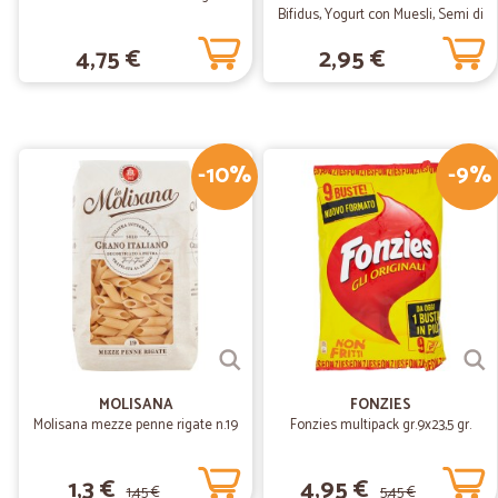
Bifidus, Yogurt con Muesli, Semi di
Zucca e Mirtilli rossi, 170g
4,75 €
2,95 €
-10%
-9%
MOLISANA
FONZIES
Molisana mezze penne rigate n.19
Fonzies multipack gr.9x23,5 gr.
1,3 €
4,95 €
1,45 €
5,45 €