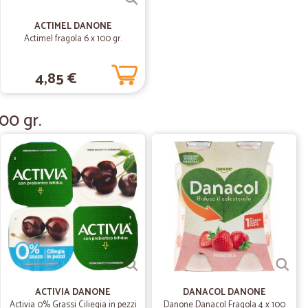
ACTIMEL DANONE
Actimel fragola 6 x 100 gr.
4,85 €
14/07/2019
o
00 gr.
ie
01/03/2019
pesa online che consegni anche nella mia zona.
06/01/2019
ACTIVIA DANONE
DANACOL DANONE
ta.
Activia 0% Grassi Ciliegia in pezzi
Danone Danacol Fragola 4 x 100