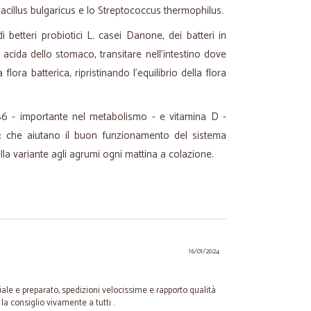
obacillus bulgaricus e lo Streptococcus thermophilus.
i betteri probiotici L. casei Danone, dei batteri in
 acida dello stomaco, transitare nell’intestino dove
flora batterica, ripristinando l'equilibrio della flora
 B6 - importante nel metabolismo - e vitamina D -
: che aiutano il buon funzionamento del sistema
la variante agli agrumi ogni mattina a colazione.
16/01/2024
le e preparato, spedizioni velocissime e rapporto qualità
a consiglio vivamente a tutti .