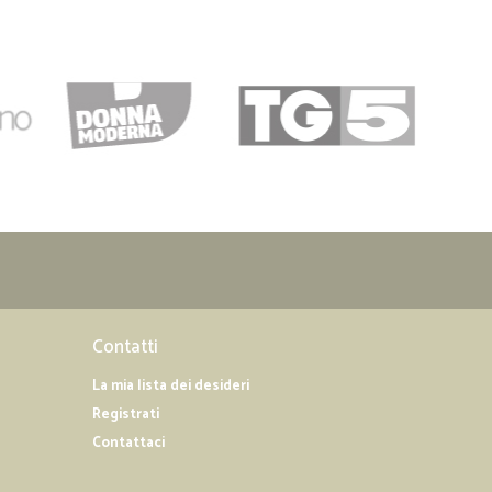
ascolone D.
09/12/2019
e…
ale. Ha risolto il mio problema di fare la spesa al
.
07/11/2019
mente ok... Consigliatissimo...
18/09/2019
 imballati…
Contatti
ati perfettamente, l'unico problema è dato dal fatto che,
rriere mi ha scaricato la spesa a livello strada e, essendo
La mia lista dei desideri
 (7-8) scalini ho dovuto chiedere aiuto x spostare la scatola
Registrati
 se una persona organizza la spesa in questo modo, spesso
one, quindi il servizio dovrebbe essere comprensivo del
Contattaci
tore. Cordiali saluti, Sante Avanzi