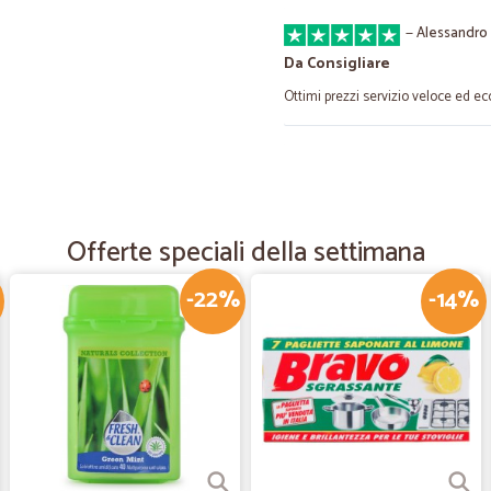
—
Alessandro 
Da Consigliare
Ottimi prezzi servizio veloce ed ec
—
.
Mi sono convinto ad acquis
Mi sono convinto ad acquistare leg
Offerte speciali della settimana
stato eccellente in tutto!!! Sicuram
-22%
-14%
—
Susanna S.
Spedizione puntuale
Spedizione puntuale, efficiente.
—
Liviana P.