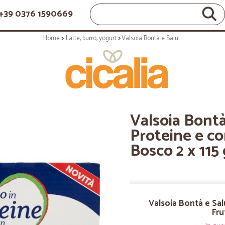
+39 0376 1590669
Home
Latte, burro, yogurt
Valsoia Bontà e Salute Ricco in Proteine e con Omega 6* Frutti di Bosco 2 x 115 gr.
Valsoia Bontà
Proteine e co
Bosco 2 x 115 
Valsoia Bontà e Sa
Fru