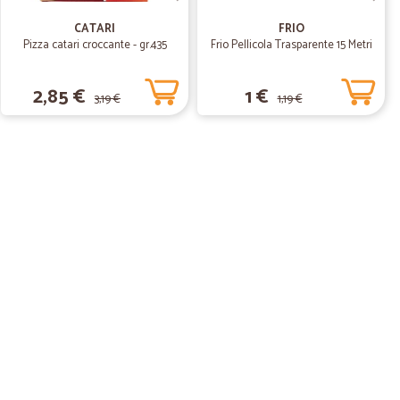
pito, ottimo l'imballaggio.
CATARI
FRIO
Pizza catari croccante - gr.435
Frio Pellicola Trasparente 15 Metri
26/05/2020
2,85 €
1 €
3,19 €
1,19 €
n la…
onsegna!
 M.
12/05/2020
tti…
stati. la consegna è stata difficoltosa, si sa il periodo
no non muoversi da una stanza perché viene comunicato
oraria nel corso della giornata, uno attende fino alle 21 e
re GG consecutivi...cmq poi quando arrivato il corriere detto
ò capitare importante è che sito sia aggiornato così uno
nimo muoversi.grazie cmq di tutto in questo periodo senza
messa male...