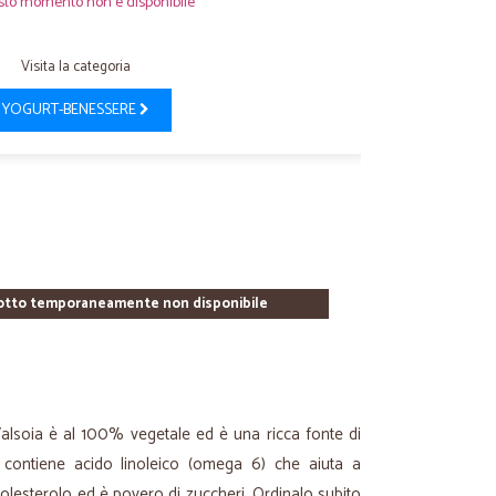
sto momento non è disponibile
Visita la categoria
YOGURT-BENESSERE
otto temporaneamente non disponibile
 Valsoia è al 100% vegetale ed è una ricca fonte di
o contiene acido linoleico (omega 6) che aiuta a
 colesterolo ed è povero di zuccheri. Ordinalo subito