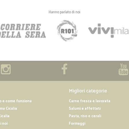
—
B&b casa p
Il servizio è sempre preciso 
Hanno parlato di noi
Il servizio è sempre preciso e puntu
supermercato. Consigliatissimo !
—
Giuseppe C
Orzo al ginseng
Servizio rapidissimo . Prodotto vera
—
Sante A.
i prodotti erano di qualità e
Migliori categorie
i prodotti erano di qualità e imball
essendo in difficoltà motorie, il co
o e come funziona
Carne fresca e lavorata
l'abitazione ad un livello rialzato,
a Cicalia
Salumi e affettati
più pesante. Sono del parere che,
lo faccia x problemi di deambulazi
icalia
Pasta, riso e cerali
trasporto dianzi la porta del compra
i noi
Formaggi