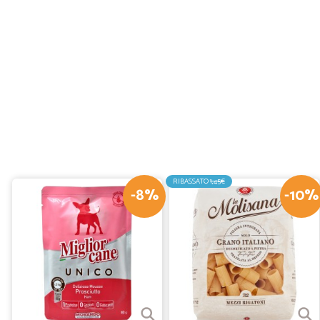
RIBASSATO
1,45€
-8%
-10%