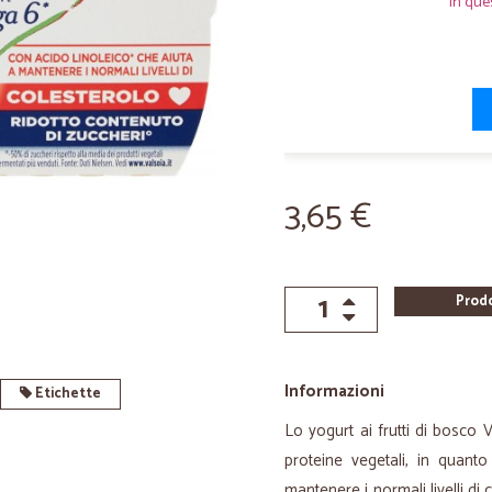
In que
3,65 €
Prod
Informazioni
Etichette
Lo yogurt ai frutti di bosco
proteine vegetali, in quant
mantenere i normali livelli di