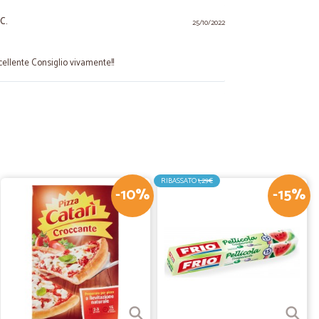
C.
25/10/2022
cellente Consiglio vivamente!!
24/11/2021
tare leggendo…
gendo le recensioni, e devo confermare che il servizio è
ente continuerò nel fare gli acquisti
RIBASSATO
1,29€
-10%
-15%
05/10/2020
20/06/2020