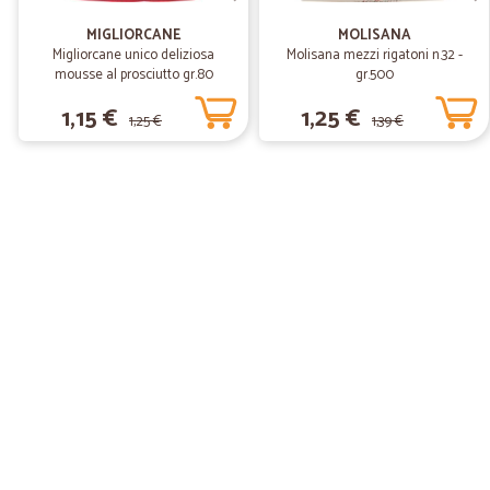
MIGLIORCANE
MOLISANA
Migliorcane unico deliziosa
Molisana mezzi rigatoni n.32 -
mousse al prosciutto gr.80
gr.500
1,15 €
1,25 €
1,25 €
1,39 €