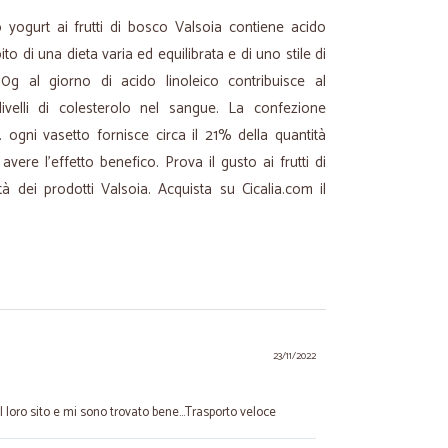
lo yogurt ai frutti di bosco Valsoia contiene acido
to di una dieta varia ed equilibrata e di uno stile di
10g al giorno di acido linoleico contribuisce al
ivelli di colesterolo nel sangue. La confezione
. ogni vasetto fornisce circa il 21% della quantità
vere l'effetto benefico. Prova il gusto ai frutti di
à dei prodotti Valsoia. Acquista su Cicalia.com il
23/11/2022
l loro sito e mi sono trovato bene...Trasporto veloce