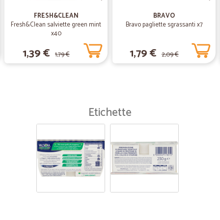
Ottimo servizio
Ottimo servizio, puntualità nel reca
FRESH&CLEAN
BRAVO
Fresh&Clean salviette green mint
Bravo pagliette sgrassanti x7
x40
—
Fabiola Z.
1,39 €
1,79 €
1,79 €
2,09 €
Sempre veloci e puntuali co
Sempre veloci e puntuali con la c
—
Maria stella
Etichette
tutto bene x discorso prodo
tutto bene x discorso prodotti acqui
difficile ma non si può ogni gior
merce in consegna poi varia fascia 
poi slitta al giorno dopo e così x t
avuto problemi rotto camion ecc pu
riesce a fare altre cose può un mi
il vostro servizio sarei veramente 