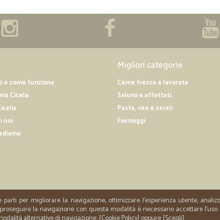
Migliori categorie
o e come funziona
Carne fresca e lavorata
a Cicalia
Salumi e affettati
icalia
Pasta, riso e cerali
i noi
Formaggi
ediamo
e parti per migliorare la navigazione, ottimizzare l'esperienza utente, anali
er proseguire la navigazione con questa modalità è necessario accettare l'uso
 modalità alternative di navigazione: [
Cookie Policy
] oppure [
Scegli
]