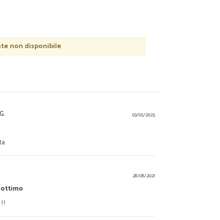
e non disponibile
G.
03/05/2025
ta
28/08/2021
 ottimo
 !