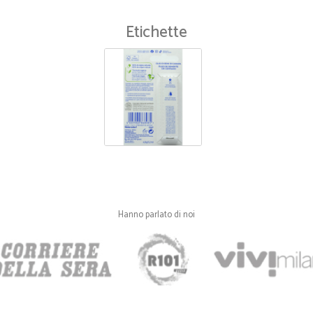
Spedizione veloce prodotto
Etichette
Spedizione veloce prodotto ottimo
—
Antonietta 
Eccellente
Eccellente e veloce
Hanno parlato di noi