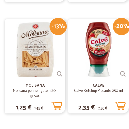
-13%
-20%
MOLISANA
CALVE
Molisana penne rigate n.20 -
Calvè Ketchup Piccante 250 ml
gr.500
1,25 €
2,35 €
1,45 €
2,95 €