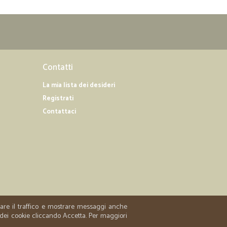
Contatti
La mia lista dei desideri
Registrati
Contattaci
zzare il traffico e mostrare messaggi anche
 dei cookie cliccando Accetta. Per maggiori