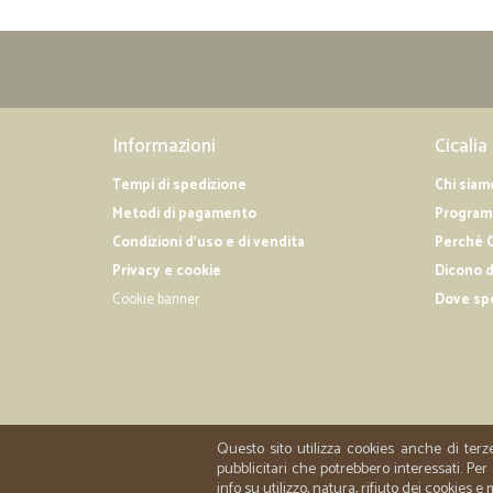
Informazioni
Cicalia
Tempi di spedizione
Chi siam
Metodi di pagamento
Programm
Condizioni d'uso e di vendita
Perché C
Privacy e cookie
Dicono d
Cookie banner
Dove sp
Questo sito utilizza cookies anche di terz
pubblicitari che potrebbero interessati. P
info su utilizzo, natura, rifiuto dei cookies e