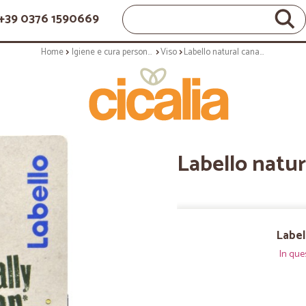
+39 0376 1590669
Home
Igiene e cura personale
Viso
Labello natural canapa ml.5,5
Labello natur
Label
In que