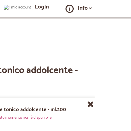
LogIn
Info
tonico addolcente -
e tonico addolcente - ml.200
sto momento non è disponibile