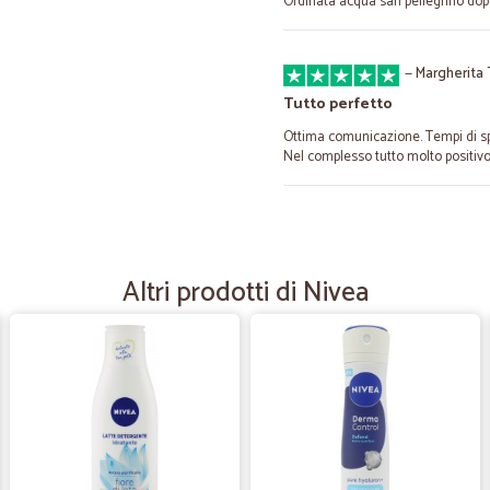
Ordinata acqua san pellegrino dopo
—
Margherita 
Tutto perfetto
Ottima comunicazione. Tempi di spe
Nel complesso tutto molto positivo
—
Morelli S.
Efficente e veloce
Altri prodotti di Nivea
I prodotti sono arrivati nei tempi pr
—
Antonio tin
Buon sito
Buon sito. Molto celeri con le sped
mezz'ora a contattarli senza riceve