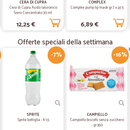
CERA DI CUPRA
COMPLEX
Cera di Cupra Acido Ialuronico
Complex pump lip mask gr.7 x pz.5
Siero Concentrato 30 ml.
—
Missymin C.
12,25 €
6,89 €
Semplicemente fantastici
Semplicemente fantastici
Offerte speciali della settimana
-7%
-16%
—
Giovanni D.
Perfetto tutto come previst
Perfetto tutto come previsto.
—
Graziano A.
Venditore moto consigliabi
Il materiale richiesto è giunto t
I prezzi sono assolutamente compet
SPRITE
CAMPIELLO
Sprite bottiglia - lt.1,5
Campiello biscotti senza zucchero
- gr.350