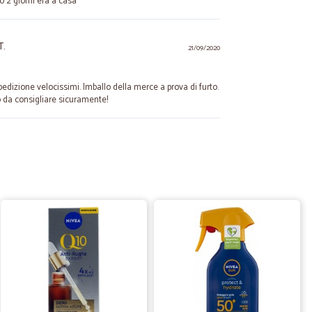
 2 giorni era a casa
T.
21/09/2020
dizione velocissimi. Imballo della merce a prova di furto.
 da consigliare sicuramente!
12/08/2020
evisti. Imballati perfettamente.
daro D.
03/08/2020
izioni. Ho messo 4 stelle solo perché ho provato per
re risposta.