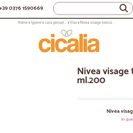
+39 0376 1590669
Home
Igiene e cura personale
Viso
Nivea visage tonico addolcente - ml.200
Nivea visage 
ml.200
Nivea visag
In que