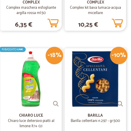
COMPLEX
COMPLEX
Complex maschera esfogliante
Complex kit bava lumaca-acqua
argilla rossa ml.50
micellare
03/07/2019
6,35 €
10,25 €
RIBASSATO
1,79€
-18%
-10%
23/04/2019
o.
04/04/2019
le
empestivamente e corrisponde esattamente a quanto voluto.
itivi. Negozio consigliabile
CHIARO LUCE
BARILLA
Chiaro luce detersivo piatti al
Barilla cellentani n.297 - gr.500
limone lt.1+ 0,1