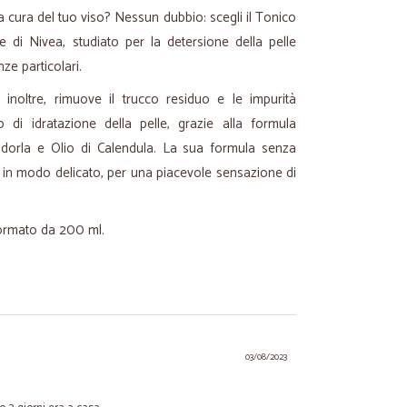
 la cura del tuo viso? Nessun dubbio: scegli il Tonico
ge
di Nivea, studiato per la detersione della pelle
ze particolari.
 inoltre, rimuove il trucco residuo e le impurità
llo di idratazione della pelle, grazie alla formula
andorla e Olio di Calendula. La sua formula senza
le in modo delicato, per una piacevole sensazione di
 formato da 200 ml.
03/08/2023