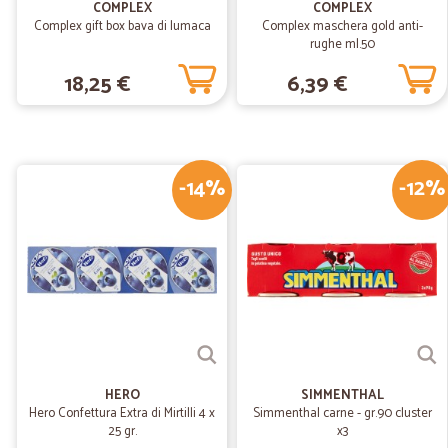
COMPLEX
COMPLEX
Complex gift box bava di lumaca
Complex maschera gold anti-
rughe ml.50
18,25 €
6,39 €
-14%
-12%
HERO
SIMMENTHAL
Hero Confettura Extra di Mirtilli 4 x
Simmenthal carne - gr.90 cluster
25 gr.
x3