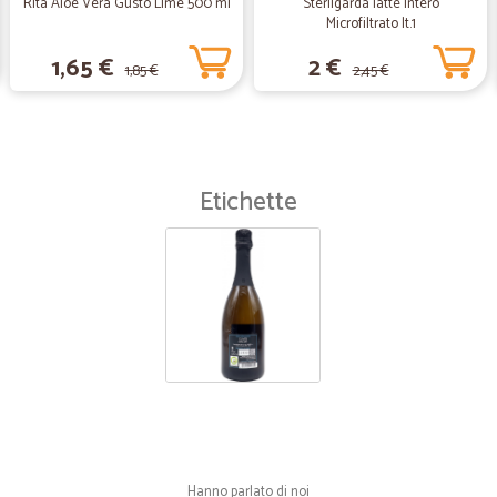
Rita Aloe Vera Gusto Lime 500 ml
Sterilgarda latte intero
Microfiltrato lt.1
—
Annalisa L.
1,65 €
2 €
1,85 €
2,45 €
Servizio eccellente
Servizio eccellente
Etichette
—
Piera M.
Io mi trovo benissimo
Io mi trovo benissimo. Compero un a
supermercato. Continuerò ad essere
Hanno parlato di noi