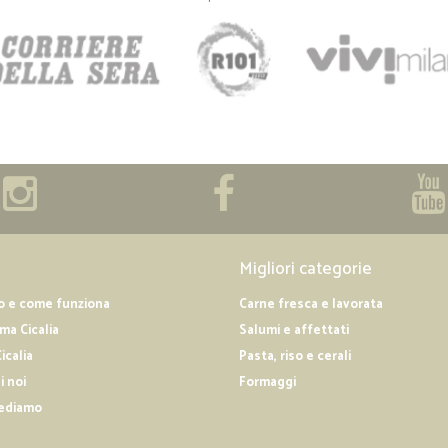
Migliori categorie
o e come funziona
Carne fresca e lavorata
a Cicalia
Salumi e affettati
icalia
Pasta, riso e cerali
i noi
Formaggi
ediamo