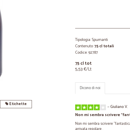
Tipologia: Spumanti
Contenuto:
75 cl totali
Codice: 92787
75 cl tot
5,53 €/Lt
Dicono di noi
Etichette
—
Giuliano V.
Non mi sembra scrivere "fant
Non mi sembra scrivere "fantastica
arrivata regolare .