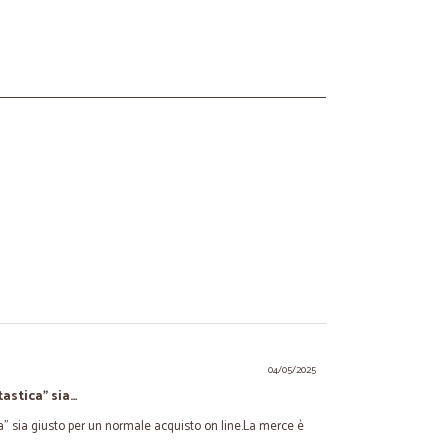
04/05/2025
astica" sia…
" sia giusto per un normale acquisto on line.La merce è