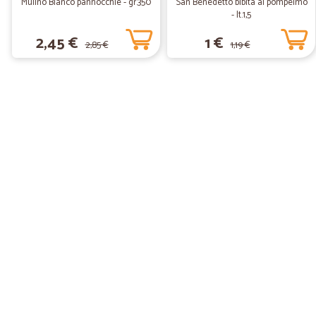
Mulino Bianco pannocchie - gr.350
San Benedetto bibita al pompelmo
- lt.1,5
2,45 €
1 €
2,85 €
1,19 €