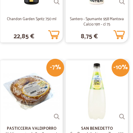
02/09/2019
nsiglio l’esperienza
Chandon Garden Spritz 750 ml
Santero - Spumante 958 Mantova
Calcio 1911 - cl 75
22,85 €
8,75 €
07/07/2019
gio.
-7%
-10%
13/07/2019
prodotti
i
03/04/2019
PASTICCERIA VALDIPORRO
SAN BENEDETTO