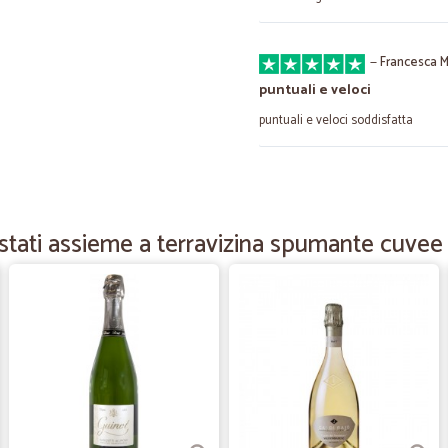
—
Francesca M
puntuali e veloci
puntuali e veloci soddisfatta
—
Veronica G.
Ordinato giovedì verso mez
tati assieme a terravizina spumante cuvee 
Ordinato giovedì verso mezzogiorno 
anche degli omaggi. Tutto perfetto
—
Roberta C.
Precisi e veloci.
Precisi e veloci. Ottimo.