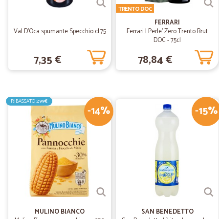
TRENTO DOC
FERRARI
Val D'Oca spumante Specchio cl.75
Ferrari | Perle' Zero Trento Brut
DOC - 75cl
7,35 €
78,84 €
RIBASSATO
2,99€
-14%
-15%
MULINO BIANCO
SAN BENEDETTO