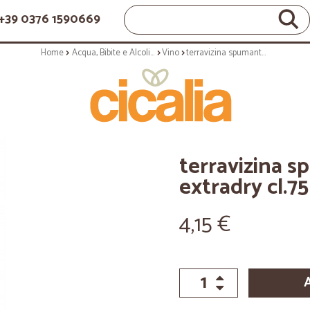
+39 0376 1590669
Home
Acqua, Bibite e Alcolici
Vino
terravizina spumante cuvee extradry cl.75
terravizina 
extradry cl.75
4,15 €