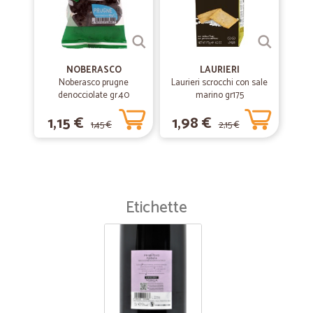
NOBERASCO
LAURIERI
Noberasco prugne
Laurieri scrocchi con sale
denocciolate gr.40
marino gr175
1,15 €
1,98 €
1,45 €
2,15 €
Etichette