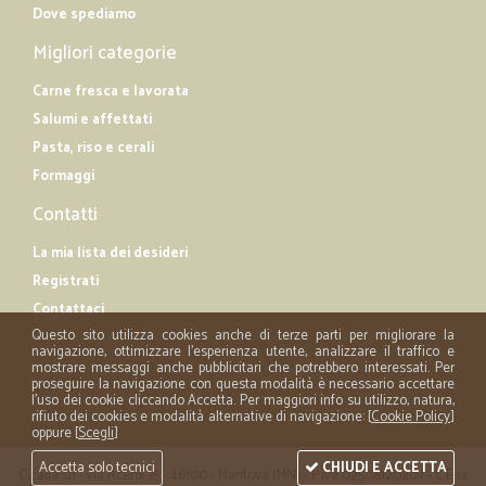
Dove spediamo
Migliori categorie
Carne fresca e lavorata
Salumi e affettati
Pasta, riso e cerali
Formaggi
Contatti
La mia lista dei desideri
Registrati
Contattaci
Questo sito utilizza cookies anche di terze parti per migliorare la
navigazione, ottimizzare l'esperienza utente, analizzare il traffico e
mostrare messaggi anche pubblicitari che potrebbero interessati. Per
proseguire la navigazione con questa modalità è necessario accettare
l'uso dei cookie cliccando Accetta. Per maggiori info su utilizzo, natura,
rifiuto dei cookies e modalità alternative di navigazione: [
Cookie Policy
]
oppure [
Scegli
]
Accetta solo tecnici
CHIUDI E ACCETTA
Cicalia srl - via Acerbi 35 - 46100 - Mantova (MN) - P.iva 02508120207 - C.Fisc