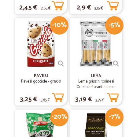
Concentrato Carezza
2,45 €
2,9 €
d'Argan 600 ml
2,65 €
3,15 €
-10%
-5%
PAVESI
LEMA
Pavesi gocciole - gr.500
Lema grissini torinesi
Orazio ristorante senza
olio di palma x30 gr.450
3,25 €
3,19 €
3,65 €
3,39 €
-20%
-7%